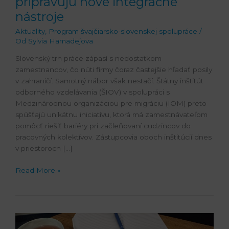
pripravujú nové integračné
nástroje
Aktuality
,
Program švajčiarsko-slovenskej spolupráce
/
Od
Sylvia Hamadejova
Slovenský trh práce zápasí s nedostatkom
zamestnancov, čo núti firmy čoraz častejšie hľadať posily
v zahraničí. Samotný nábor však nestačí. Štátny inštitút
odborného vzdelávania (ŠIOV) v spolupráci s
Medzinárodnou organizáciou pre migráciu (IOM) preto
spúšťajú unikátnu iniciatívu, ktorá má zamestnávateľom
pomôcť riešiť bariéry pri začleňovaní cudzincov do
pracovných kolektívov. Zástupcovia oboch inštitúcií dnes
v priestoroch […]
Read More »
Praktický