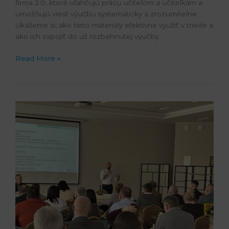
firma 2.0, ktoré uľahčujú prácu učiteľom a učiteľkám a
umožňujú viesť výučbu systematicky a zrozumiteľne.
Ukážeme si, ako tieto materiály efektívne využiť v triede a
ako ich zapojiť do už rozbehnutej výučby.
Read More »
Vybrané
stredné
odborné
školy
ako
pilotné
centrá
ďalej
pracujú
na
tom,