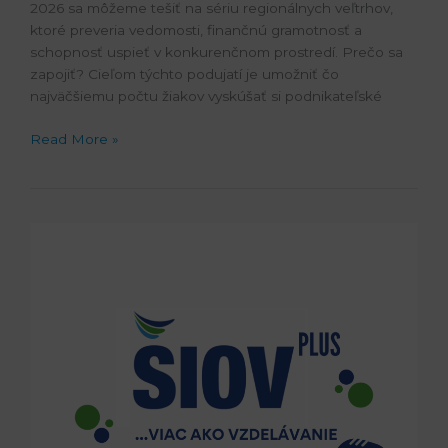
2026 sa môžeme tešiť na sériu regionálnych veľtrhov,
ktoré preveria vedomosti, finančnú gramotnosť a
schopnosť uspieť v konkurenčnom prostredí. Prečo sa
zapojiť? Cieľom týchto podujatí je umožniť čo
najväčšiemu počtu žiakov vyskúšať si podnikateľské
Read More »
#10
Talentcentrum
v
Nitre:
Ako
na
výber
povolania?