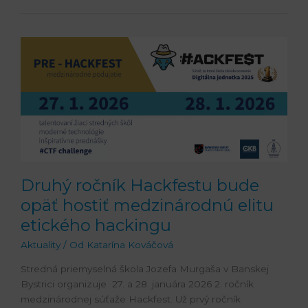
Druhý
ročník
Hackfestu
bude
opäť
hostiť
medzinárodnú
elitu
etického
hackingu
Druhý ročník Hackfestu bude
opäť hostiť medzinárodnú elitu
etického hackingu
Aktuality
/ Od
Katarína Kováčová
Stredná priemyselná škola Jozefa Murgaša v Banskej
Bystrici organizuje 27. a 28. januára 2026 2. ročník
medzinárodnej súťaže Hackfest. Už prvý ročník