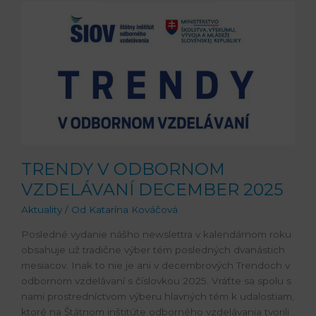
TRENDY
V
ODBORNOM
VZDELÁVANÍ
DECEMBER
2025
TRENDY V ODBORNOM
VZDELÁVANÍ DECEMBER 2025
Aktuality
/ Od
Katarína Kováčová
Posledné vydanie nášho newslettra v kalendárnom roku
obsahuje už tradične výber tém posledných dvanástich
mesiacov. Inak to nie je ani v decembrových Trendoch v
odbornom vzdelávaní s číslovkou 2025. Vráťte sa spolu s
nami prostredníctvom výberu hlavných tém k udalostiam,
ktoré na Štátnom inštitúte odborného vzdelávania tvorili