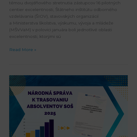
témou dvojdňového stretnutia zástupcov 16 pilotných
centier excelentnosti, Štátneho inštitútu odborného
vzdelávania (ŠIOV), stavovských organizácií
a Ministerstva školstva, výskumu, vývoja a mládeže
(MŠVVaM) v polovici januára boli jednotlivé oblasti
excelentnosti, ktorými sú
Read More »
Väčšina
absolventov
SOŠ
by
si
školu
vybrala
znova,
žiada