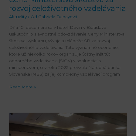
rozvoj celoživotného vzdelávania
Aktuality
/ Od
Gabriela Budayová
Dňa 10. decembra sa v hoteli Devín v Bratislave
uskutočnilo slávnostné odovzdávanie Ceny Ministerstva
školstva, výskumu, vývoja a mládeže SR za rozvoj
celoživotného vzdelávania. Toto významné ocenenie,
ktoré už niekoľko rokov organizuje Štátny inštitút
odborného vzdelávania (ŠIOV) v spolupráci s
ministerstvom, si v roku 2025 prevzala Národná banka
Slovenska (NBS) za jej komplexný vzdelávací program
Read More »
Konferencia
Spoločne
na
cyklus