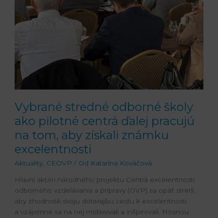
aby
získali
známku
excelentnosti
Vybrané stredné odborné školy
ako pilotné centrá ďalej pracujú
na tom, aby získali známku
excelentnosti
Aktuality
,
CEOVP
/ Od
Katarína Kováčová
Hlavní aktéri národného projektu Centrá excelentnosti
odborného vzdelávania a prípravy (OVP) sa opäť stretli,
aby zhodnotili svoju doterajšiu cestu k excelentnosti
a vzájomne sa na nej motivovali a inšpirovali. Nosnou