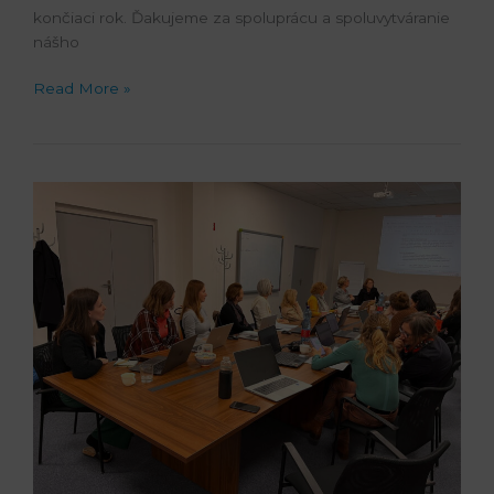
končiaci rok. Ďakujeme za spoluprácu a spoluvytváranie
nášho
Read More »
CAF
tím
odovzdal
štafetu
novým
členom