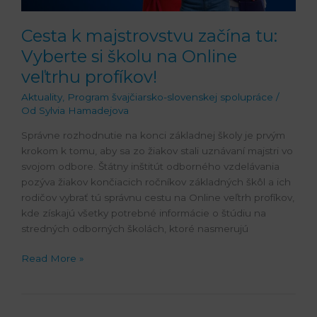
Online
veľtrhu
Cesta k majstrovstvu začína tu:
profíkov!
Vyberte si školu na Online
veľtrhu profíkov!
Aktuality
,
Program švajčiarsko-slovenskej spolupráce
/
Od
Sylvia Hamadejova
Správne rozhodnutie na konci základnej školy je prvým
krokom k tomu, aby sa zo žiakov stali uznávaní majstri vo
svojom odbore. Štátny inštitút odborného vzdelávania
pozýva žiakov končiacich ročníkov základných škôl a ich
rodičov vybrať tú správnu cestu na Online veľtrh profíkov,
kde získajú všetky potrebné informácie o štúdiu na
stredných odborných školách, ktoré nasmerujú
Read More »