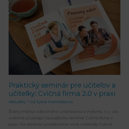
seminár
pre
učiteľov
a
učiteľky:
Cvičná
firma
2.0
v
praxi
Praktický seminár pre učiteľov a
učiteľky: Cvičná firma 2.0 v praxi
Aktuality
/ Od
Sylvia Hamadejova
Štátny inštitút odborného vzdelávania a Hekima, o.z. vás
srdečne pozývajú na praktický seminár Cvičná firma v
praxi. Na seminári predstavíme nové materiály Cvičná