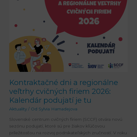
a
regionálne
veľtrhy
cvičných
firiem
2026:
Kalendár
podujatí
je
tu
Kontraktačné dni a regionálne
veľtrhy cvičných firiem 2026:
Kalendár podujatí je tu
Aktuality
/ Od
Sylvia Hamadejova
Slovenské centrum cvičných firiem (SCCF) otvára novú
sezónu podujatí, ktoré sú pre žiakov kľúčovou
príležitosťou na rozvoj podnikateľských zručností. V roku