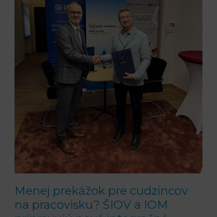
cudzincov
na
pracovisku?
ŠIOV
a
IOM
pripravujú
nové
integračné
nástroje
Menej prekážok pre cudzincov
na pracovisku? ŠIOV a IOM