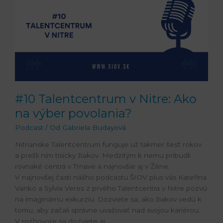
#10 Talentcentrum v Nitre: Ako
na výber povolania?
Podcast
/ Od
Gabriela Budayová
Nitrianske Talentcentrum funguje už takmer šesť rokov
a prešli ním tisícky žiakov. Medzitým k nemu pribudli
rovnaké centrá v Trnave a najnovšie aj v Žiline.
V najnovšej časti nášho podcastu ŠIOV plus vás Kateřina
Vanko a Sylvia Veres z prvého Talentcentra v Nitre pozvú
na imaginárnu exkurziu. Dozviete sa, ako žiakov vedú k
tomu, aby začali správne uvažovať nad svojou kariérou.
V rozhovore sa dozviete aj