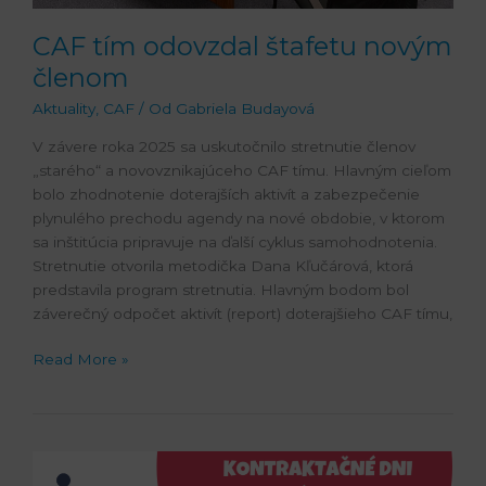
CAF tím odovzdal štafetu novým
členom
Aktuality
,
CAF
/ Od
Gabriela Budayová
V závere roka 2025 sa uskutočnilo stretnutie členov
„starého“ a novovznikajúceho CAF tímu. Hlavným cieľom
bolo zhodnotenie doterajších aktivít a zabezpečenie
plynulého prechodu agendy na nové obdobie, v ktorom
sa inštitúcia pripravuje na ďalší cyklus samohodnotenia.
Stretnutie otvorila metodička Dana Kľučárová, ktorá
predstavila program stretnutia. Hlavným bodom bol
záverečný odpočet aktivít (report) doterajšieho CAF tímu,
Read More »
Kontraktačné
dni