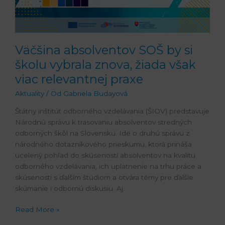
však
viac
relevantnej
praxe
Väčšina absolventov SOŠ by si
školu vybrala znova, žiada však
viac relevantnej praxe
Aktuality
/ Od
Gabriela Budayová
Štátny inštitút odborného vzdelávania (ŠIOV) predstavuje
Národnú správu k trasovaniu absolventov stredných
odborných škôl na Slovensku. Ide o druhú správu z
národného dotazníkového prieskumu, ktorá prináša
ucelený pohľad do skúseností absolventov na kvalitu
odborného vzdelávania, ich uplatnenie na trhu práce a
skúsenosti s ďalším štúdiom a otvára témy pre ďalšie
skúmanie i odbornú diskusiu. Aj
Read More »