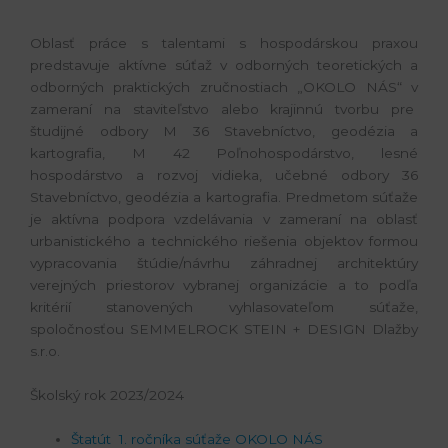
Oblasť práce s talentami s hospodárskou praxou
predstavuje aktívne súťaž v odborných teoretických a
odborných praktických zručnostiach „OKOLO NÁS“ v
zameraní na staviteľstvo alebo krajinnú tvorbu pre
študijné odbory M 36 Stavebníctvo, geodézia a
kartografia, M 42 Poľnohospodárstvo, lesné
hospodárstvo a rozvoj vidieka, učebné odbory 36
Stavebníctvo, geodézia a kartografia. Predmetom súťaže
je aktívna podpora vzdelávania v zameraní na oblasť
urbanistického a technického riešenia objektov formou
vypracovania štúdie/návrhu záhradnej architektúry
verejných priestorov vybranej organizácie a to podľa
kritérií stanovených vyhlasovateľom súťaže,
spoločnosťou SEMMELROCK STEIN + DESIGN Dlažby
s.r.o.
Školský rok 2023/2024
Štatút 1. ročníka súťaže OKOLO NÁS