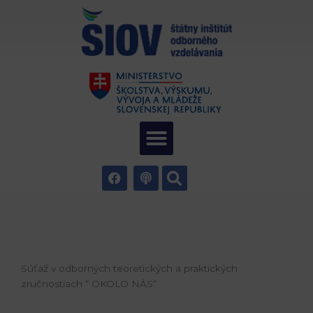
Preskočiť
na
obsah
Menu
Vyhľadať
F
P
a
o
c
d
e
c
b
a
o
s
o
t
k
Súťaž v odborných teoretických a praktických
zručnostiach “ OKOLO NÁS“