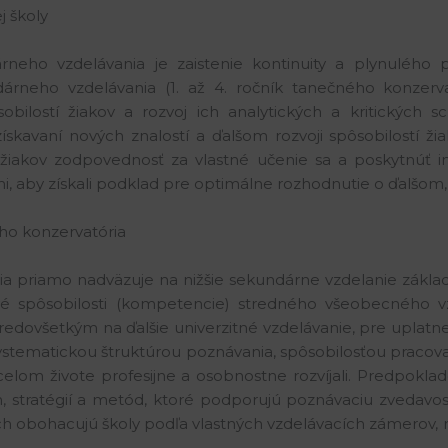
j školy
rneho vzdelávania je zaistenie kontinuity a plynulého
rneho vzdelávania (1. až 4. ročník tanečného konzervató
bilostí žiakov a rozvoj ich analytických a kritických sc
skavaní nových znalostí a ďalšom rozvoji spôsobilostí ži
iakov zodpovednosť za vlastné učenie sa a poskytnúť im p
mi, aby získali podklad pre optimálne rozhodnutie o ďalšo
ého konzervatória
ria priamo nadväzuje na nižšie sekundárne vzdelanie zákla
ové spôsobilosti (kompetencie) stredného všeobecného v
edovšetkým na ďalšie univerzitné vzdelávanie, pre uplatneni
stematickou štruktúrou poznávania, spôsobilosťou pracovať
celom živote profesijne a osobnostne rozvíjali. Predpokl
 stratégií a metód, ktoré podporujú poznávaciu zvedavosť
ch obohacujú školy podľa vlastných vzdelávacích zámerov,