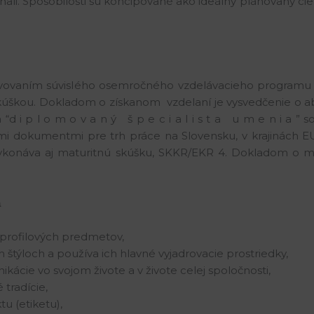
biehali. Spôsobilosti sú koncipované ako ideálny plánovaný 
lvovaním súvislého osemročného vzdelávacieho programu 
úškou. Dokladom o získanom vzdelaní je vysvedčenie o ab
d i p l o m o v a n ý š p e c i a l i s t a u m e n i a ” s
i dokumentmi pre trh práce na Slovensku, v krajinách E
ykonáva aj maturitnú skúšku, SKKR/EKR 4. Dokladom o ma
a
 profilových predmetov,
 štýloch a používa ich hlavné vyjadrovacie prostriedky,
cie vo svojom živote a v živote celej spoločnosti,
 tradície,
u (etiketu),