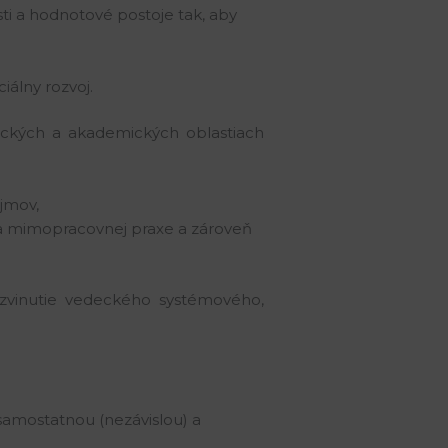
ti a hodnotové postoje tak, aby
iálny rozvoj.
eckých a akademických oblastiach
ujmov,
j a mimopracovnej praxe a zároveň
ozvinutie vedeckého systémového,
samostatnou (nezávislou) a