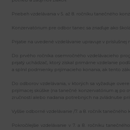
Priebeh vzdelávania v 5. až 8. ročníku tanečného konz
Konzervatórium pre odbor tanec sa zriaďuje ako škola
Prijatie na uvedené vzdelávanie upravuje v príslušnej 
Do prvého ročníka osemročného vzdelávacieho pro
prijatý uchádzač, ktorý získal primárne vzdelanie pod
a splnil podmienky prijímacieho konania, ak tento zá
Do odborov vzdelávania, v ktorých sa vyžaduje overen
prijímacej skúške (na tanečné konzervatórium aj po ov
zručností alebo nadania potrebných na zvládnutie prí
Vyššie odborné vzdelávanie /7. a 8. ročník tanečného 
Pokročilejšie vzdelávanie v 7. a 8. ročníku tanečnéh