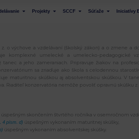
delávanie
Projekty
SCCF
Súťaže
Iniciatívy
 z. o výchove a vzdelávaní (školský zákon) a o zmene a 
ytuje komplexné umelecké a umelecko-pedagogické v
anec a jeho zameraniach. Pripravuje žiakov na profes
rvatórium sa zriaďuje ako škola s celodennou starostliv
e maturitnou skúškou aj absolventskou skúškou. V tane
va. Riaditeľ konzervatória nemôže povoliť opravnú skúšku z
úspešným skončením štvrtého ročníka v osemročnom vz
úspešným vykonaním maturitnej skúšky,
. 4 písm. d)
úspešným vykonaním absolventskej skúšky.
b)