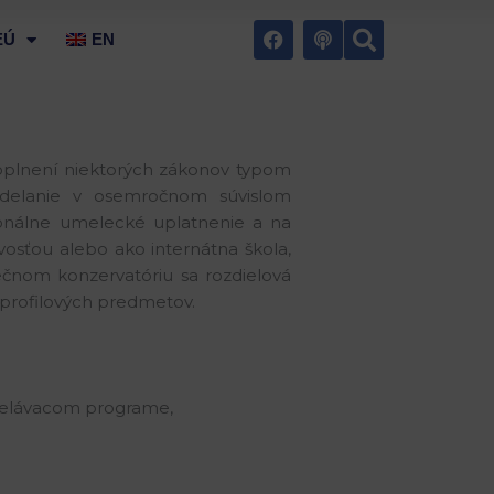
Vyhľad
F
P
 EÚ
EN
a
o
c
d
e
c
b
a
o
s
o
t
k
doplnení niektorých zákonov typom
zdelanie v osemročnom súvislom
ionálne umelecké uplatnenie a na
osťou alebo ako internátna škola,
čnom konzervatóriu sa rozdielová
 profilových predmetov.
delávacom programe,