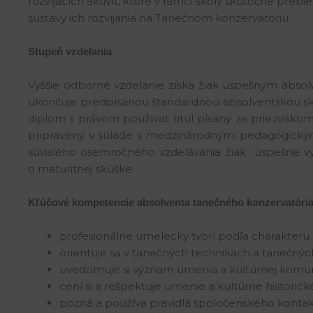
rozvíjacích aktivít, ktoré v rámci školy skutočne pre
sústavy ich rozvíjania na Tanečnom konzervatóriu.
Stupeň vzdelania
Vyššie odborné vzdelanie získa žiak úspešným abso
ukončuje predpísanou štandardnou absolventskou sk
diplom s právom používať titul písaný za priezviskom “
pripravený v súlade s medzinárodnými pedagogickým
súvislého osemročného vzdelávania žiak úspešne v
o maturitnej skúške.
Kľúčové kompetencie absolventa tanečného konzervatóri
profesionálne umelecky tvorí podľa charakteru
orientuje sa v tanečných technikách a tanečných
uvedomuje si význam umenia a kultúrnej komuniká
cení si a rešpektuje umenie a kultúrne historické
pozná a používa pravidlá spoločenského kontakt