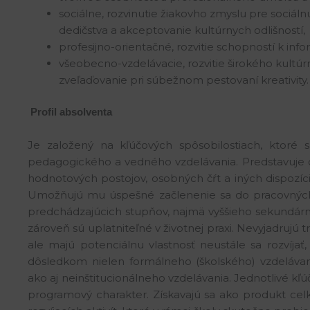
sociálne, rozvinutie žiakovho zmyslu pre sociál
dedičstva a akceptovanie kultúrnych odlišností,
profesijno-orientačné, rozvitie schopností k i
všeobecno-vzdelávacie, rozvitie širokého kul
zveľaďovanie pri súbežnom pestovaní kreativity.
Profil absolventa
Je založený na kľúčových spôsobilostiach, ktoré 
pedagogického a vedného vzdelávania. Predstavuje 
hodnotových postojov, osobných čŕt a iných dispozíci
Umožňujú mu úspešné začlenenie sa do pracovných 
predchádzajúcich stupňov, najmä vyššieho sekundárneh
zároveň sú uplatniteľné v životnej praxi. Nevyjadrujú 
ale majú potenciálnu vlastnosť neustále sa rozvíjať
dôsledkom nielen formálneho (školského) vzdelávan
ako aj neinštitucionálneho vzdelávania. Jednotlivé k
programový charakter. Získavajú sa ako produkt cel