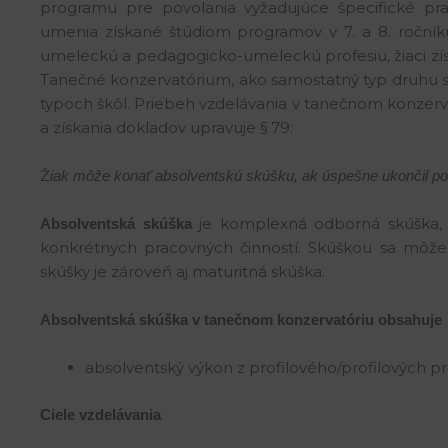
programu pre povolania vyžadujúce špecifické pra
umenia získané štúdiom programov v 7. a 8. ročníku
umeleckú a pedagogicko-umeleckú profesiu, žiaci získ
Tanečné konzervatórium, ako samostatný typ druhu st
typoch škôl. Priebeh vzdelávania v tanečnom konzerv
a získania dokladov upravuje § 79:
Ž
iak môže konať absolventskú skúšku, ak úspešne ukončil pos
je komplexná odborná skúška, k
Absolventská skúška
konkrétnych pracovných činností. Skúškou sa môže
skúšky je zároveň aj maturitná skúška.
Absolventská skúška v tanečnom konzervatóriu obsahuje
absolventský výkon z profilového/profilových p
Ciele vzdelávania