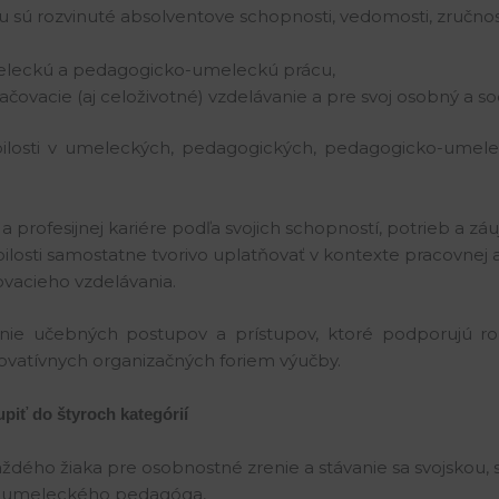
 sú rozvinuté absolventove schopnosti, vedomosti, zručnos
meleckú a pedagogicko-umeleckú prácu,
ovacie (aj celoživotné) vzdelávanie a pre svoj osobný a soc
ilosti v umeleckých, pedagogických, pedagogicko-umel
j a profesijnej kariére podľa svojich schopností, potrieb a zá
obilosti samostatne tvorivo uplatňovať v kontexte pracovne
ovacieho vzdelávania.
anie učebných postupov a prístupov, ktoré podporujú r
ovatívnych organizačných foriem výučby.
iť do štyroch kategórií
ždého žiaka pre osobnostné zrenie a stávanie sa svojskou, 
a umeleckého pedagóga,