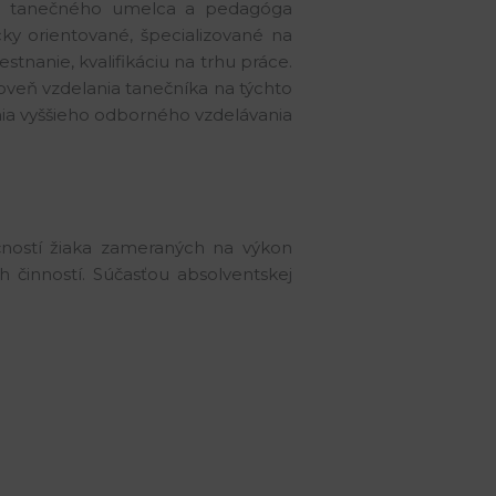
neho tanečného umelca a pedagóga
ky orientované, špecializované na
nanie, kvalifikáciu na trhu práce.
veň vzdelania tanečníka na týchto
ia vyššieho odborného vzdelávania
čností žiaka zameraných na výkon
činností. Súčasťou absolventskej