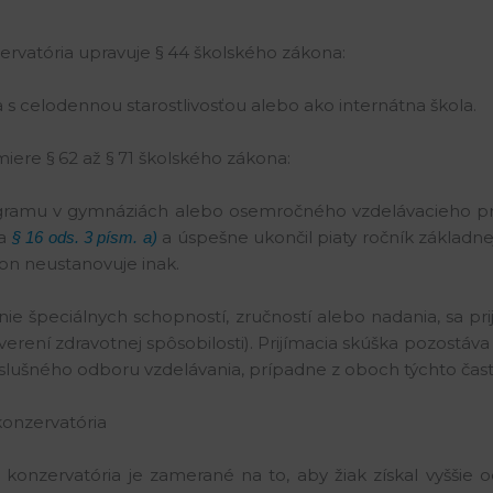
ervatória upravuje § 44 školského zákona:
 s celodennou starostlivosťou alebo ako internátna škola.
miere § 62 až § 71 školského zákona:
gramu v gymnáziách alebo osemročného vzdelávacieho pr
ľa
a úspešne ukončil piaty ročník základne
§ 16 ods. 3 písm. a)
kon neustanovuje inak.
ie špeciálnych schopností, zručností alebo nadania, sa pri
erení zdravotnej spôsobilosti). Prijímacia skúška pozostáva
slušného odboru vzdelávania, prípadne z oboch týchto čast
konzervatória
o konzervatória je zamerané na to, aby žiak získal vyššie