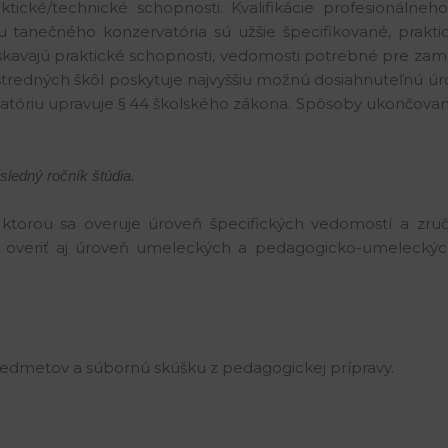
ktické/technické schopnosti. Kvalifikácie profesionál
 tanečného konzervatória sú užšie špecifikované, praktic
avajú praktické schopnosti, vedomosti potrebné pre zamest
redných škôl poskytuje najvyššiu možnú dosiahnuteľnú úro
atóriu upravuje § 44 školského zákona. Spôsoby ukončovan
ledný ročník štúdia.
torou sa overuje úroveň špecifických vedomostí a zru
 overiť aj úroveň umeleckých a pedagogicko-umeleckých 
redmetov a súbornú skúšku z pedagogickej prípravy.