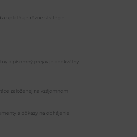
 a uplatňuje rôzne stratégie
stny a písomný prejav je adekvátny
práce založenej na vzájomnom
rgumenty a dôkazy na obhájenie