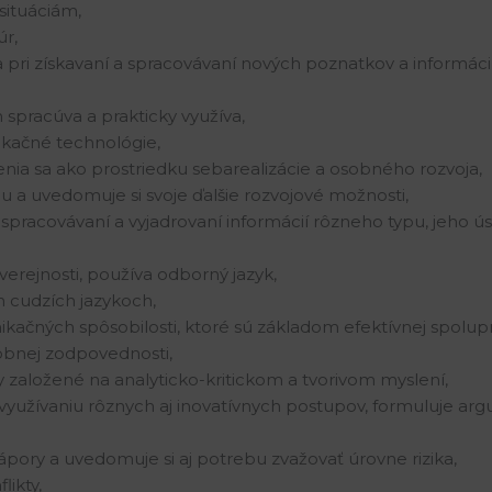
situáciám,
úr,
a pri získavaní a spracovávaní nových poznatkov a informácií
ch spracúva a prakticky využíva,
kačné technológie,
a sa ako prostriedku sebarealizácie a osobného rozvoja,
bu a uvedomuje si svoje ďalšie rozvojové možnosti,
spracovávaní a vyjadrovaní informácií rôzneho typu, jeho ú
verejnosti, používa odborný jazyk,
 cudzích jazykoch,
kačných spôsobilosti, ktoré sú základom efektívnej spolu
sobnej zodpovednosti,
založené na analyticko-kritickom a tvorivom myslení,
a využívaniu rôznych aj inovatívnych postupov, formuluje a
zápory a uvedomuje si aj potrebu zvažovať úrovne rizika,
likty,