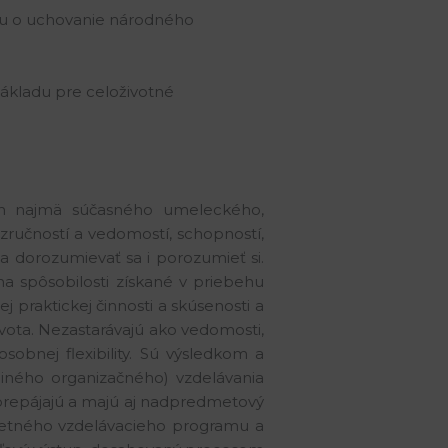
ujmu o uchovanie národného
ákladu pre celoživotné
hoch najmä súčasného umeleckého,
ručností a vedomostí, schopností,
 a dorozumievať sa i porozumieť si.
 spôsobilosti získané v priebehu
praktickej činnosti a skúsenosti a
života. Nezastarávajú ako vedomosti,
obnej flexibility. Sú výsledkom a
iného organizačného) vzdelávania
, prepájajú a majú aj nadpredmetový
pletného vzdelávacieho programu a