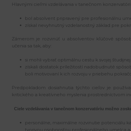
Hlavnými cieľmi vzdelávania v tanečnom konzervatóriu
bol absolvent pripravený pre profesionálnu u
získal nevyhnutný vzdelanostný základ pre pokrač
Zámerom je rozvinúť u absolventov kľúčové spôsob
učenia sa tak, aby:
si mohli vybrať optimálnu cestu k svojej študijne
získali dostatok príležitostí nadobudnuté spôs
boli motivovaní k ich rozvoju v priebehu pokrač
Predpokladom dosiahnutia týchto cieľov je použív
kritického a kreatívneho myslenia prostredníctvom in
Ciele vzdelávania v tanečnom konzervatóriu možno zoskup
personálne, maximálne rozvinutie potenciálu ka
tvorivou osobnosťou profesionálneho umelca 