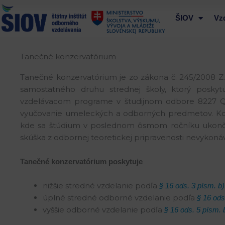
Preskočiť
na
ŠIOV
Vz
obsah
Tanečné konzervatórium
Tanečné konzervatórium je zo zákona č. 245/2008 Z.
samostatného druhu strednej školy, ktorý posk
vzdelávacom programe v študijnom odbore 8227 Q t
vyučovanie umeleckých a odborných predmetov. Konze
kde sa štúdium v poslednom ôsmom ročníku ukončuj
skúška z odbornej teoretickej pripravenosti nevykoná
Tanečné konzervatórium poskytuje
nižšie stredné vzdelanie podľa
§ 16 ods. 3 písm. b)
úplné stredné odborné vzdelanie podľa
§ 16 ods
vyššie odborné vzdelanie podľa
§ 16 ods. 5 písm. 