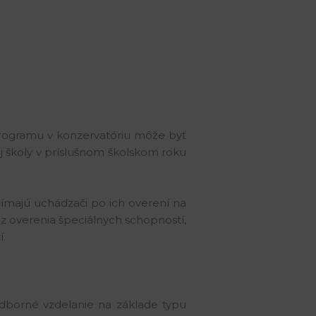
ogramu v konzervatóriu môže byť
j školy v príslušnom školskom roku
jímajú uchádzači po ich overení na
 z overenia špeciálnych schopností,
í.
 odborné vzdelanie na základe typu