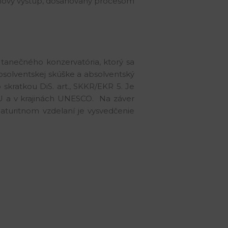
cieľový výstup, dosahovaný procesom
tanečného konzervatória, ktorý sa
solventskej skúške a absolventský
o skratkou DiS. art., SKKR/EKR 5. Je
U a v krajinách UNESCO. Na záver
turitnom vzdelaní je vysvedčenie