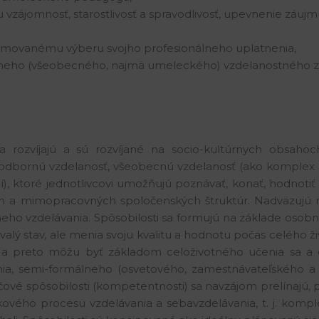
nu vzájomnosť, starostlivosť a spravodlivosť, upevnenie zá
nformovanému výberu svojho profesionálneho uplatnenia,
túrneho (všeobecného, najmä umeleckého) vzdelanostného z
sa rozvíjajú a sú rozvíjané na socio-kultúrnych obsa
odbornú vzdelanosť, všeobecnú vzdelanosť (ako komplex z
í), ktoré jednotlivcovi umožňujú poznávať, konať, hodnotiť
a mimopracovných spoločenských štruktúr. Nadväzujú na
o vzdelávania. Spôsobilosti sa formujú na základe osobnej 
trvalý stav, ale menia svoju kvalitu a hodnotu počas celého 
, a preto môžu byť základom celoživotného učenia sa a os
ia, semi-formálneho (osvetového, zamestnávateľského a 
ľúčové spôsobilosti (kompetentnosti) sa navzájom prelínajú
kového procesu vzdelávania a sebavzdelávania, t. j. kom