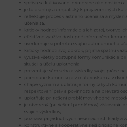
správa sa kultivovane, primerane okolnostiam a 
je tolerantný a empatický k prejavom iných kult
reflektuje proces vlastného učenia sa a mysleni
učenia sa,
kriticky hodnotí informácie a ich zdroj, tvorivo i
efektívne využíva dostupné informačno-komuni
uvedomuje si potrebu svojho autonómneho učeni
kriticky hodnotí svoj pokrok, prijíma spätnú väz
využíva všetky dostupné formy komunikácie pri 
situácii a účelu uplatnenia,
prezentuje sám seba a výsledky svojej práce na 
primerane komunikuje v materinskom a v dvoch
chápe význam a uplatňuje formy takých komuni
rešpektovaní práv a povinností a na prevzatí o
uplatňuje pri riešení problémov vhodné metódy 
je otvorený (pri riešení problémov) získavaniu 
svojich výsledkov,
poznáva pri jednotlivých riešeniach ich klady a 
konštruktívne a kooperatívne rieši prípadné konf