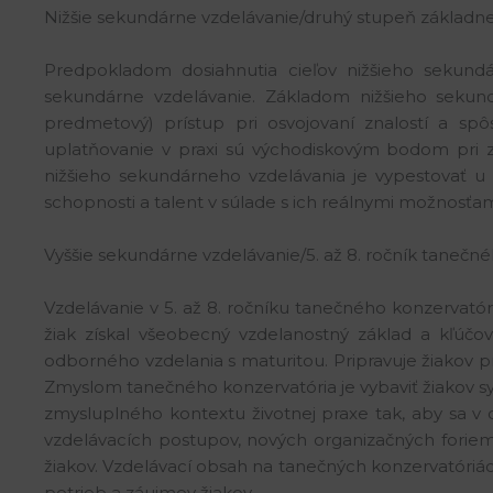
Nižšie sekundárne vzdelávanie/druhý stupeň základne
Predpokladom dosiahnutia cieľov nižšieho sekundá
sekundárne vzdelávanie. Základom nižšieho sekundá
predmetový) prístup pri osvojovaní znalostí a spôso
uplatňovanie v praxi sú východiskovým bodom pri zí
nižšieho sekundárneho vzdelávania je vypestovať u ž
schopnosti a talent v súlade s ich reálnymi možnosťa
Vyššie sekundárne vzdelávanie/5. až 8. ročník tanečn
Vzdelávanie v 5. až 8. ročníku tanečného konzervató
žiak získal všeobecný vzdelanostný základ a kľúč
odborného vzdelania s maturitou. Pripravuje žiakov pr
Zmyslom tanečného konzervatória je vybaviť žiakov sy
zmysluplného kontextu životnej praxe tak, aby sa v 
vzdelávacích postupov, nových organizačných foriem,
žiakov. Vzdelávací obsah na tanečných konzervatóriá
potrieb a záujmov žiakov.