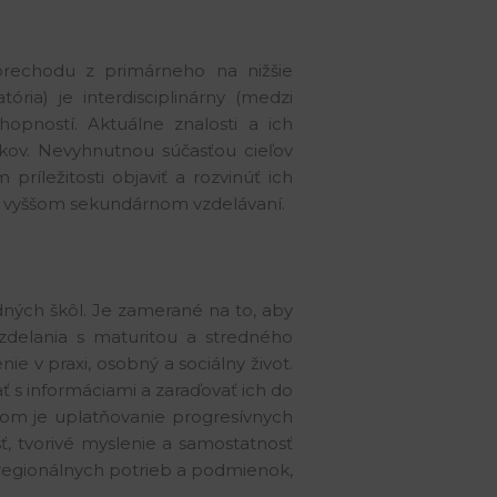
 prechodu z primárneho na nižšie
ria) je interdisciplinárny (medzi
hopností. Aktuálne znalosti a ich
akov. Nevyhnutnou súčasťou cieľov
ríležitosti objaviť a rozvinúť ich
m, vyššom sekundárnom vzdelávaní.
dných škôl. Je zamerané na to, aby
zdelania s maturitou a stredného
e v praxi, osobný a sociálny život.
 s informáciami a zaraďovať ich do
adom je uplatňovanie progresívnych
, tvorivé myslenie a samostatnosť
 regionálnych potrieb a podmienok,