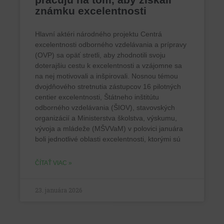
známku excelentnosti
Hlavní aktéri národného projektu Centrá
excelentnosti odborného vzdelávania a prípravy
(OVP) sa opäť stretli, aby zhodnotili svoju
doterajšiu cestu k excelentnosti a vzájomne sa
na nej motivovali a inšpirovali. Nosnou témou
dvojdňového stretnutia zástupcov 16 pilotných
centier excelentnosti, Štátneho inštitútu
odborného vzdelávania (ŠIOV), stavovských
organizácií a Ministerstva školstva, výskumu,
vývoja a mládeže (MŠVVaM) v polovici januára
boli jednotlivé oblasti excelentnosti, ktorými sú
ČÍTAŤ VIAC »
23. januára 2026