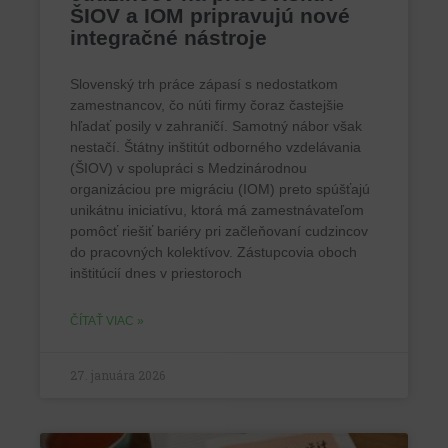
ŠIOV a IOM pripravujú nové
integračné nástroje
Slovenský trh práce zápasí s nedostatkom
zamestnancov, čo núti firmy čoraz častejšie
hľadať posily v zahraničí. Samotný nábor však
nestačí. Štátny inštitút odborného vzdelávania
(ŠIOV) v spolupráci s Medzinárodnou
organizáciou pre migráciu (IOM) preto spúšťajú
unikátnu iniciatívu, ktorá má zamestnávateľom
pomôcť riešiť bariéry pri začleňovaní cudzincov
do pracovných kolektívov. Zástupcovia oboch
inštitúcií dnes v priestoroch
ČÍTAŤ VIAC »
27. januára 2026