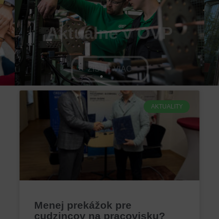
Aktuálne v OVP
ZISTIŤ VIAC
AKTUALITY
Menej prekážok pre
cudzincov na pracovisku?