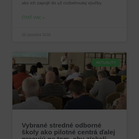
ako ich zapojiť do už rozbehnutej výučby.
ČÍTAŤ VIAC »
26. januára 2026
AKTUALITY
Vybrané stredné odborné
školy ako pilotné centrá ďalej
pracujú na tom, aby získali