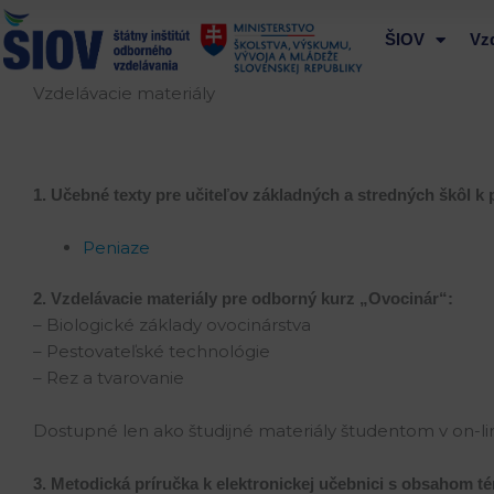
Preskočiť
na
ŠIOV
Vz
obsah
Vzdelávacie materiály
1. Učebné texty pre učiteľov základných a stredných škôl k
Peniaze
2. Vzdelávacie materiály pre odborný kurz „Ovocinár“:
– Biologické základy ovocinárstva
– Pestovateľské technológie
– Rez a tvarovanie
Dostupné len ako študijné materiály študentom v on-l
3. Metodická príručka k elektronickej učebnici s obsahom 