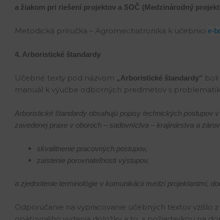
a žiakom pri riešení projektov a SOČ (Medzinárodný p
Metodická príručka – Agromechatronika k učebnici
e-b
4. Arboristické štandardy
Učebné texty pod názvom
bol
„Arboristické štandardy“
manuál k výučbe odborných predmetov s problematikou 
Arboristické štandardy obsahujú popisy technických postupov v 
zavedenej praxe v oboroch – sadovníctva – krajinárstva a zá
skvalitnenie pracovných postupov,
zaistenie porovnateľnosti výstupov,
a zjednotenie terminológie v komunikácii medzi projektantmi, do
Odporúčanie na vypracovanie učebných textov vzišlo z 
opätovného vydania doložky a to s požiadavkou na dop