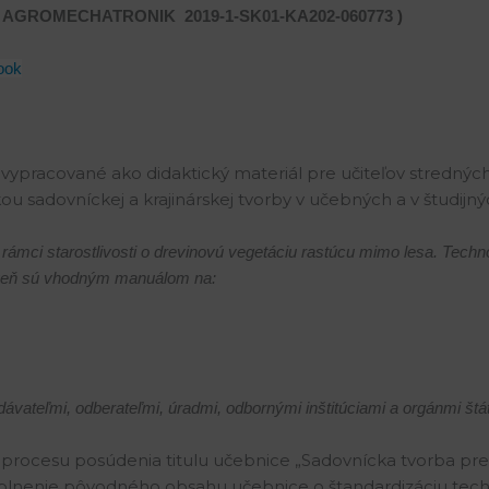
rojekt AGROMECHATRONIK
2019-1-SK01-KA202-060773
)
ook
i vypracované ako didaktický materiál pre učiteľov stredný
sadovníckej a krajinárskej tvorby v učebných a v študij
rámci starostlivosti o drevinovú vegetáciu rastúcu mimo lesa. Tech
roveň sú vhodným manuálom na:
dávateľmi, odberateľmi, úradmi, odbornými inštitúciami a orgánmi štá
procesu posúdenia titulu učebnice „Sadovnícka tvorba pre 
lnenie pôvodného obsahu učebnice o štandardizáciu techni