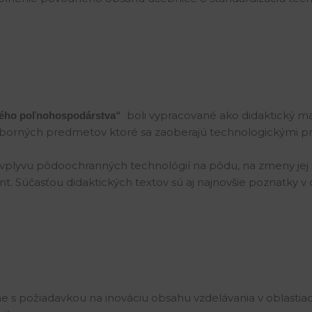
boli vypracované ako didaktický mat
ného poľnohospodárstva“
dborných predmetov ktoré sa zaoberajú technologickými pr
plyvu pôdoochranných technológií na pôdu, na zmeny jej
 Súčasťou didaktických textov sú aj najnovšie poznatky v o
e s požiadavkou na inováciu obsahu vzdelávania v oblastia