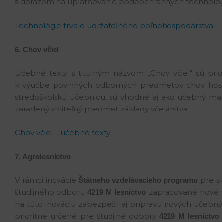
s dôrazom na uplatňovanie pôdoochranných technológi
Technológie trvalo udržateľného poľnohospodárstva –
6. Chov včiel
Učebné texty s titulným názvom „Chov včiel“ sú pr
k výučbe povinných odborných predmetov chov hospod
stredoškolskú učebnicu, sú vhodné aj ako učebný mate
zaradený voliteľný predmet základy včelárstva.
Chov včiel – učebné texty
7. Agrolesníctvo
V rámci inovácie
pre s
Štátneho vzdelávacieho programu
študijného odboru
zapracované nové 
4219 M lesníctvo
na túto inováciu zabezpečil aj prípravu nových učebn
prioritne určené pre študijné odbory
4219 M lesníctvo