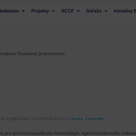
delávanie
Projekty
SCCF
Súťaže
Iniciatívy
 podpore finančnej gramotnosti:
ine vzdelávaní prostredníctvom
kurzu „Ovocinár“
tém pre poľnohospodárske technológie, agromechatroniku vrátan