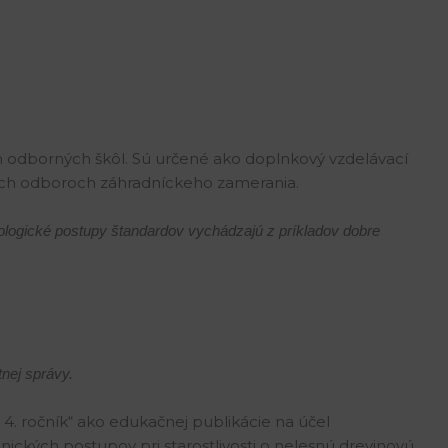
ch odborných škôl. Sú určené ako doplnkový vzdelávací
ných odboroch záhradníckeho zamerania.
nologické postupy štandardov vychádzajú z príkladov dobre
tnej správy.
4. ročník“ ako edukačnej publikácie na účel
ckých postupov pri starostlivosti o nelesnú drevinovú