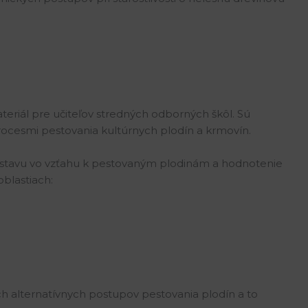
eriál pre učiteľov stredných odborných škôl. Sú
ocesmi pestovania kultúrnych plodín a krmovín.
 stavu vo vzťahu k pestovaným plodinám a hodnotenie
blastiach:
ch alternatívnych postupov pestovania plodín a to