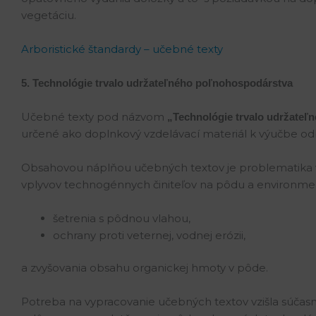
vegetáciu.
Arboristické štandardy – učebné texty
5. Technológie trvalo udržateľného poľnohospodárstva
Učebné texty pod názvom
„Technológie trvalo udržateľ
určené ako doplnkový vzdelávací materiál k výučbe o
Obsahovou náplňou učebných textov je problematika v
vplyvov technogénnych činiteľov na pôdu a environment.
šetrenia s pôdnou vlahou,
ochrany proti veternej, vodnej erózii,
a zvyšovania obsahu organickej hmoty v pôde.
Potreba na vypracovanie učebných textov vzišla súčasn