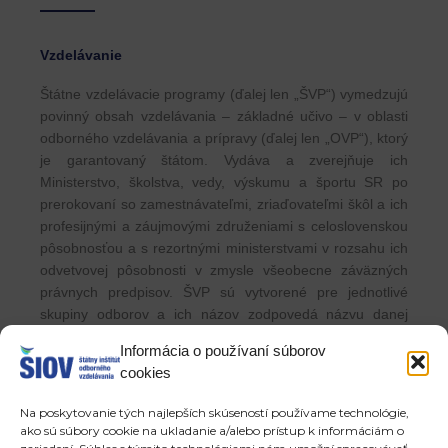
Vzdelávanie
Štátne vzdelávacie programy (ďalej len „ŠVP“) vymedzujú
povinný obsah vzdelávania – základné učivo – v oblasti
odborného vzdelávania a prípravy (ďalej len „OVP“), ktorý
je garantovaný štátom. Vydáva a zverejňuje ich
Ministerstvo, školstva, vedy, výskumu a športu SR po
prerokovaní so zamestnávateľmi, zriaďovateľmi škôl a ich
profesijnými a záujmovými združeniami s celoslovenskou
pôsobnosťou a s rezortnými ministerstvami v rozsahu ich
odvetvovej pôsobnosti v zmysle všeobecne záväzných
právnych predpisov. ŠVP sú vytvorené pre jednotlivé
skupiny odborov a ich názov zodpovedá názvu danej
skupiny odborov. ŠVP sú záväzným kurikulárnym
Informácia o používaní súborov
dokumentom pre tvorbu školských vzdelávacích
cookies
programov, učebníc, učebných textov a pracovných
zošitov, pre hodnotenie a kontrolu výsledkov vzdelávania.
Na poskytovanie tých najlepších skúseností používame technológie,
ako sú súbory cookie na ukladanie a/alebo prístup k informáciám o
Odborné vzdelávanie a príprava