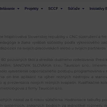
delávanie
Projekty
SCCF
Súťaže
Iniciatívy
že Majstrovstvá Slovenskej republiky v CNC sústružení a fré
edagóga a žiaka vyrábali súčiastky podľa výkresového za
spozícii na svojich pracoviskách alebo u svojich partnerov.
 z 80 pozvaných škôl a stredísk duálneho vzdelávania. Pred
H, SANDVIK SLOVAKIA s.r.o., Tauricon s.r.o., Imexim 
 bolo vysvetlenie odporúčaného postupu programovania v
ia on-line aplikácií na výber rezných nástrojov a stan
aj prezentácia nových rezných kvapalín. Kvalifikačné kolo 
trológovia z firmy Tauricon s.r.o.
hých nastal za 6 rokov súťaženia. Hodnotiace tabuľky po
iacich systémoch, získaných bodoch za jednotlivé rozmer