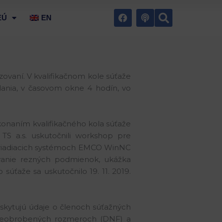
Vyhľad
F
P
 EÚ
EN
a
o
c
d
e
c
b
a
o
s
o
t
k
zovaní. V kvalifikačnom kole súťaže
dania, v časovom okne 4 hodín, vo
 konaním kvalifikačného kola súťaže
TS a.s. uskutočnili workshop pre
 riadiacich systémoch EMCO WinNC
ovanie rezných podmienok, ukážka
súťaže sa uskutočnilo 19. 11. 2019.
skytujú údaje o členoch súťažných
y, neobrobených rozmeroch (DNF) a