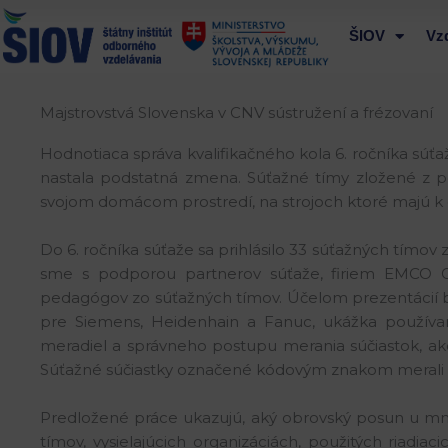
Preskočiť
na
ŠIOV
Vz
obsah
Majstrovstvá Slovenska v CNV sústružení a frézovaní
Hodnotiaca správa kvalifikačného kola 6. ročníka súťa
nastala podstatná zmena. Súťažné tímy zložené z p
svojom domácom prostredí, na strojoch ktoré majú k di
Do 6. ročníka súťaže sa prihlásilo 33 súťažných tímov
sme s podporou partnerov súťaže, firiem EMCO GMB
pedagógov zo súťažných tímov. Účelom prezentácií
pre Siemens, Heidenhain a Fanuc, ukážka používan
meradiel a správneho postupu merania súčiastok, ako 
Súťažné súčiastky označené kódovým znakom merali me
Predložené práce ukazujú, aký obrovský posun u mno
tímov, vysielajúcich organizáciách, použitých riad