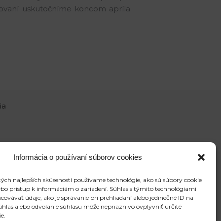
rézovaní uskutočníme koncom apríla
ia
Informácia o používaní súborov cookies
ých najlepších skúseností používame technológie, ako sú súbory cookie
ebo prístup k informáciám o zariadení. Súhlas s týmito technológiami
vávať údaje, ako je správanie pri prehliadaní alebo jedinečné ID na
súhlas alebo odvolanie súhlasu môže nepriaznivo ovplyvniť určité
ie.