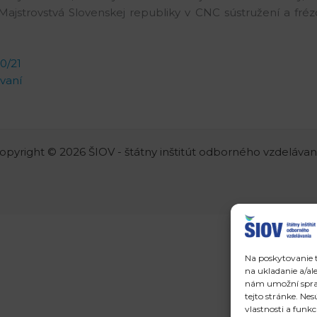
že Majstrovstvá Slovenskej republiky v CNC sústružení a f
0/21
ovaní
opyright © 2026 ŠIOV - štátny inštitút odborného vzdelávan
Na poskytovanie t
na ukladanie a/al
nám umožní spraco
tejto stránke. Ne
vlastnosti a funkc