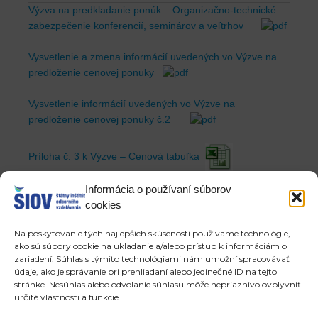
Výzva na predkladanie ponúk – Organizačno-technické
zabezpečenie konferencií, seminárov a veľtrhov
Vysvetlenie a zmena informácií uvedených vo Výzve na
predloženie cenovej ponuky
Vysvetlenie informácií uvedených vo Výzve na
predloženie cenovej ponuky č.2
Príloha č. 3 k Výzve – Cenová tabuľka
Informácia o používaní súborov
Faktúry za rok 2025
cookies
Objednávky za rok 2025
Na poskytovanie tých najlepších skúseností používame technológie,
ako sú súbory cookie na ukladanie a/alebo prístup k informáciám o
Zmluvy zverejnené
TU
zariadení. Súhlas s týmito technológiami nám umožní spracovávať
údaje, ako je správanie pri prehliadaní alebo jedinečné ID na tejto
stránke. Nesúhlas alebo odvolanie súhlasu môže nepriaznivo ovplyvniť
Objednávky zverejnené
TU
určité vlastnosti a funkcie.