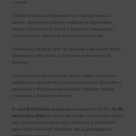
z praxe.
Cieľom festivalu je inšpirovať ľudí v každom veku k
učeniu, objavovaniu nových možností a zlepšovaniu
svojich schopností, či už ide o študentov, pedagógov,
zamestnancov alebo ľudí, ktorí sa chcú rozvíjať.
Návštevníci sa môžu tešiť na aktuálne a atraktívne témy,
stretnutia s odborníkmi a príležitosť nadviazať nové
kontakty.
Festival zručností organizuje Štátny inštitút odborného
vzdelávania ako Národné centrum Europass Slovensko v
spolupráci s Ministerstvom školstva, výskumu, vývoja
a mládeže a ďalšími partnermi.
3. ročník Festivalu zručností
sa uskutoční od
22. do 26.
septembra 2025
po celom Slovensku. Počas tohto týždňa
vás čaká bohatý program plný inšpirácie a praktických
tipov, ktorý osloví tak študentov ako aj pedagógov a
odborníkov z praxe.