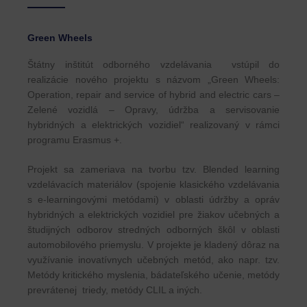
Green Wheels
Štátny inštitút odborného vzdelávania vstúpil do
realizácie nového projektu s názvom „Green Wheels:
Operation, repair and service of hybrid and electric cars –
Zelené vozidlá – Opravy, údržba a servisovanie
hybridných a elektrických vozidiel“ realizovaný v rámci
programu Erasmus +.
Projekt sa zameriava na tvorbu tzv. Blended learning
vzdelávacích materiálov (spojenie klasického vzdelávania
s e-learningovými metódami) v oblasti údržby a opráv
hybridných a elektrických vozidiel pre žiakov učebných a
študijných odborov stredných odborných škôl v oblasti
automobilového priemyslu. V projekte je kladený dôraz na
využívanie inovatívnych učebných metód, ako napr. tzv.
Metódy kritického myslenia, bádateľského učenie, metódy
prevrátenej triedy, metódy CLIL a iných.