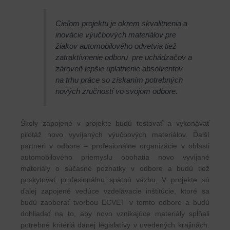
Cieľom projektu je okrem skvalitnenia a
inovácie výučbových materiálov pre
žiakov automobilového odvetvia tiež
zatraktívnenie odboru pre uchádzačov a
zároveň lepšie uplatnenie absolventov
na trhu práce so získaním potrebných
nových zručností vo svojom odbore.
Školy zapojené v projekte budú testovať a vykonávať
pilotáž novo vyvíjaných výučbových materiálov. Ďalší
partneri v odbore – profesionálne organizácie v oblasti
automobilového priemyslu obohatia novo vyvíjané
materiály o súčasné poznatky v odbore a budú tiež
poskytovať profesionálnu spätnú väzbu. V projekte sú
ďalej zapojené vedúce vzdelávacie inštitúcie, ktoré sa
budú zaoberať tvorbou ECVET v tomto odbore a budú
dohliadať na to, aby novo vznikajúce materiály spĺňali
potrebné kritériá danej legislatívy v uvedených krajinách.