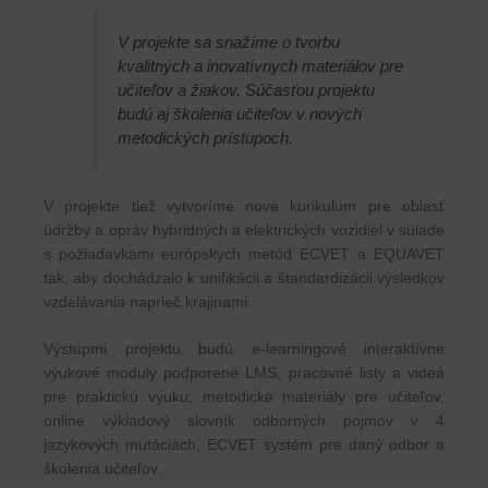
V projekte sa snažíme o tvorbu
kvalitných a inovatívnych materiálov pre
učiteľov a žiakov. Súčasťou projektu
budú aj školenia učiteľov v nových
metodických prístupoch.
V projekte tiež vytvoríme nové kurikulum pre oblasť
údržby a opráv hybridných a elektrických vozidiel v súlade
s požiadavkami európskych metód ECVET a EQUAVET
tak, aby dochádzalo k unifikácii a štandardizácii výsledkov
vzdelávania naprieč krajinami.
Výstupmi projektu budú e-learningové interaktívne
výukové moduly podporené LMS, pracovné listy a videá
pre praktickú výuku, metodické materiály pre učiteľov,
online výkladový slovník odborných pojmov v 4
jazykových mutáciách, ECVET systém pre daný odbor a
školenia učiteľov.