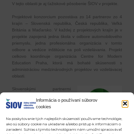
V tejto oblasti je aj ťažiskové pôsobenie ŠIOV v projekte.
Projektové konzorcium pozostáva zo 14 partnerov zo 4
krajín – Slovenská republika, Česká republika, Veľká
Británia a Maďarsko. V každej z projektových krajín je v
projekte zapojená jedna škola v odbore automobilového
priemyslu, jedna profesionálna organizácia v tomto
odbore a vedúce inštitúcie na poli vzdelávania. Projekt
celkovo koordinuje organizácia Centre for Modern
Education Praha, ktorá má bohaté skúsenosti s
administráciou medzinárodných projektov vo vzdelávacej
oblasti.
Slovenskými partnermi
v projekte sú Štátny inštitút
Informácia o používaní súborov
odborného vzdelávania, Zväz
cookies
automobilového priemyslu
Slovenskej republiky,
Na poskytovanie tých najlepších skúseností používame technológie,
Súkromná SOŠ automobilová
ako sú súbory cookie na ukladanie a/alebo prístup k informáciám o
– Duálna akadémia Bratislava
zariadení. Súhlas s týmito technológiami nám umožní spracovávať