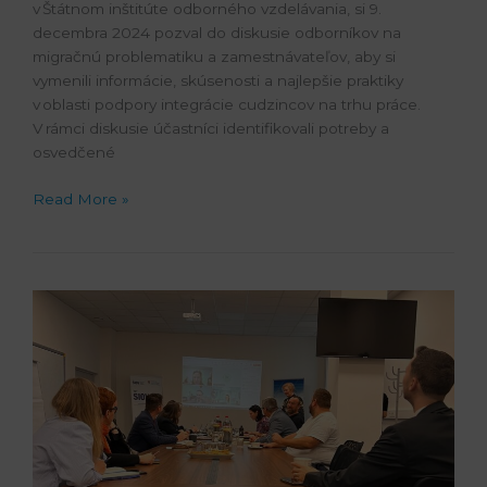
v Štátnom inštitúte odborného vzdelávania, si 9.
decembra 2024 pozval do diskusie odborníkov na
migračnú problematiku a zamestnávateľov, aby si
vymenili informácie, skúsenosti a najlepšie praktiky
v oblasti podpory integrácie cudzincov na trhu práce.
V rámci diskusie účastníci identifikovali potreby a
osvedčené
Read More »
Ako
má
vyzerať
odborná
maturita
21.
storočia?