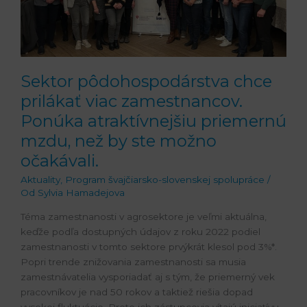
zamestnancov.
Ponúka
atraktívnejšiu
priemernú
mzdu,
Sektor pôdohospodárstva chce
než
prilákať viac zamestnancov.
by
Ponúka atraktívnejšiu priemernú
ste
možno
mzdu, než by ste možno
očakávali.
očakávali.
Aktuality
,
Program švajčiarsko-slovenskej spolupráce
/
Od
Sylvia Hamadejova
Téma zamestnanosti v agrosektore je veľmi aktuálna,
keďže podľa dostupných údajov z roku 2022 podiel
zamestnanosti v tomto sektore prvýkrát klesol pod 3%*.
Popri trende znižovania zamestnanosti sa musia
zamestnávatelia vysporiadať aj s tým, že priemerný vek
pracovníkov je nad 50 rokov a taktiež riešia dopad
vysokej fluktuácie. Preto ich zástupcovia vítajú iniciatívu