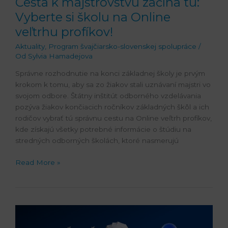
Cesta k majstrovstvu začína tu:
profíkov!
Vyberte si školu na Online
veľtrhu profíkov!
Aktuality
,
Program švajčiarsko-slovenskej spolupráce
/
Od
Sylvia Hamadejova
Správne rozhodnutie na konci základnej školy je prvým
krokom k tomu, aby sa zo žiakov stali uznávaní majstri vo
svojom odbore. Štátny inštitút odborného vzdelávania
pozýva žiakov končiacich ročníkov základných škôl a ich
rodičov vybrať tú správnu cestu na Online veľtrh profíkov,
kde získajú všetky potrebné informácie o štúdiu na
stredných odborných školách, ktoré nasmerujú
Read More »
Týždeň
profíka