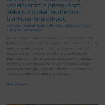
výhodu
vzdelávaním a priemyslom,
získajú v blízkej budúcnosti
konkurenčnú výhodu
Aktuality
,
Program švajčiarsko-slovenskej spolupráce
/
Od
Sylvia Hamadejova
Ako môže odborné vzdelávanie a príprava (OVP) držať
krok s rýchlymi technologickými zmenami? Akú úlohu by
mal priemysel zohrávať pri tvorbe učebných osnov?
Švajčiarska profesorka Ursula Renold z ETH Zürich,
popredná expertka na vzdelávacie systémy, sa počas
návštevy Slovenska podelila o svoje znalosti v oblasti
kľúčových stratégií posilnenia odborného vzdelávania.
Viedla tu workshop s lídrami reforiem a v
Read More »