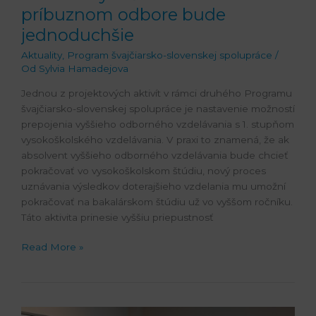
príbuznom odbore bude
jednoduchšie
Aktuality
,
Program švajčiarsko-slovenskej spolupráce
/
Od
Sylvia Hamadejova
Jednou z projektových aktivít v rámci druhého Programu
švajčiarsko-slovenskej spolupráce je nastavenie možností
prepojenia vyššieho odborného vzdelávania s 1. stupňom
vysokoškolského vzdelávania. V praxi to znamená, že ak
absolvent vyššieho odborného vzdelávania bude chcieť
pokračovať vo vysokoškolskom štúdiu, nový proces
uznávania výsledkov doterajšieho vzdelania mu umožní
pokračovať na bakalárskom štúdiu už vo vyššom ročníku.
Táto aktivita prinesie vyššiu priepustnosť
Read More »
Kľúčom