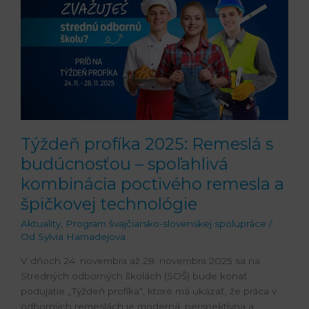
2025:
Remeslá
s
budúcnosťou
–
spoľahlivá
kombinácia
poctivého
remesla
Týždeň profíka 2025: Remeslá s
a
špičkovej
budúcnosťou – spoľahlivá
technológie
kombinácia poctivého remesla a
špičkovej technológie
Aktuality
,
Program švajčiarsko-slovenskej spolupráce
/
Od
Sylvia Hamadejova
V dňoch 24. novembra až 28. novembra 2025 sa na
Stredných odborných školách (SOŠ) bude konať
podujatie „Týždeň profíka“, ktoré má ukázať, že práca v
odborných remeslách je moderná, perspektívna a