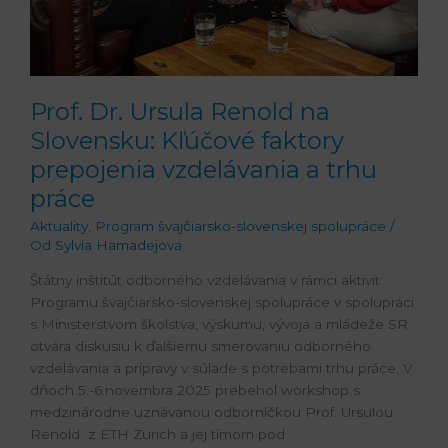
trhu
práce
Prof. Dr. Ursula Renold na
Slovensku: Kľúčové faktory
prepojenia vzdelávania a trhu
práce
Aktuality
,
Program švajčiarsko-slovenskej spolupráce
/
Od
Sylvia Hamadejova
Štátny inštitút odborného vzdelávania v rámci aktivít
Programu švajčiarsko-slovenskej spolupráce v spolupráci
s Ministerstvom školstva, výskumu, vývoja a mládeže SR
otvára diskusiu k ďalšiemu smerovaniu odborného
vzdelávania a prípravy v súlade s potrebami trhu práce. V
dňoch 5.-6.novembra 2025 prebehol workshop s
medzinárodne uznávanou odborníčkou Prof. Ursulou
Renold z ETH Zurich a jej tímom pod