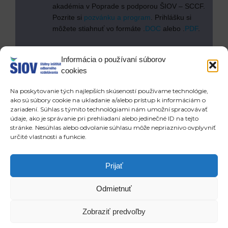
akadémia v Poprade s podporou ŠIOV – SCCF.
Pozrite si
pozvánku a program
. Prihlášku si
môžete stiahnuť vo formáte .
DOC
alebo .
PDF
.
Šaľa:
Jubilejný 15. ročník pripravuje Spojená
Informácia o používaní súborov
škola v Šali v partnerstve s Nitrianskym
cookies
samosprávnym krajom a ŠIOV. Pozrite si
pozvánku a program
. Prihlášku si môžete
Na poskytovanie tých najlepších skúseností používame technológie,
stiahnuť
TU
.
ako sú súbory cookie na ukladanie a/alebo prístup k informáciám o
zariadení. Súhlas s týmito technológiami nám umožní spracovávať
údaje, ako je správanie pri prehliadaní alebo jedinečné ID na tejto
Tešíme sa na vašu účasť a kreatívne podnikateľské
stránke. Nesúhlas alebo odvolanie súhlasu môže nepriaznivo ovplyvniť
nápady!
určité vlastnosti a funkcie.
Prev
Ďa
POSLEDNÉ ČLÁNKY
NOVŠIE ČLÁNKY
Prijať
#10 Talentcentrum v Nitre: Ako na výber povolania?
CAF tím odovzdal štafetu novým členom
Odmietnuť
Copyright © 2026 ŠIOV - štátny inštitút odborného vzdelávania
Zobraziť predvoľby