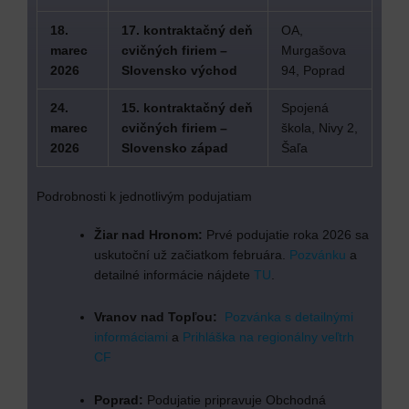
18.
17. kontraktačný deň
OA,
marec
cvičných firiem –
Murgašova
2026
Slovensko východ
94, Poprad
24.
15. kontraktačný deň
Spojená
marec
cvičných firiem –
škola, Nivy 2,
2026
Slovensko západ
Šaľa
Podrobnosti k jednotlivým podujatiam
Žiar nad Hronom:
Prvé podujatie roka 2026 sa
uskutoční už začiatkom februára.
Pozvánku
a
detailné informácie nájdete
TU
.
Vranov nad Topľou:
Pozvánka s detailnými
informáciami
a
Prihláška na regionálny veľtrh
CF
Poprad:
Podujatie pripravuje Obchodná