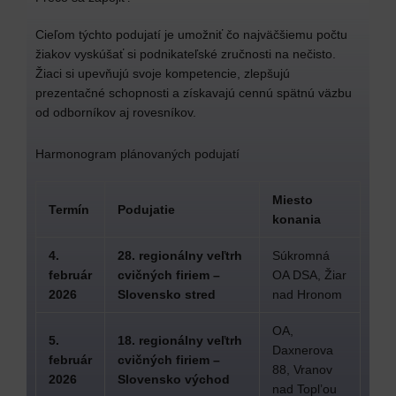
Cieľom týchto podujatí je umožniť čo najväčšiemu počtu
žiakov vyskúšať si podnikateľské zručnosti na nečisto.
Žiaci si upevňujú svoje kompetencie, zlepšujú
prezentačné schopnosti a získavajú cennú spätnú väzbu
od odborníkov aj rovesníkov.
Harmonogram plánovaných podujatí
Miesto
Termín
Podujatie
konania
4.
28. regionálny veľtrh
Súkromná
február
cvičných firiem –
OA DSA, Žiar
2026
Slovensko stred
nad Hronom
OA,
5.
18. regionálny veľtrh
Daxnerova
február
cvičných firiem –
88, Vranov
2026
Slovensko východ
nad Topl’ou