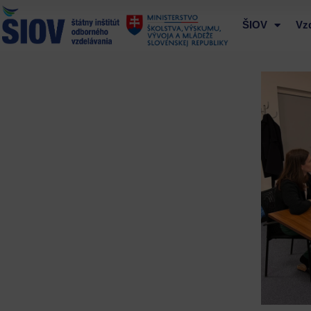
Preskočiť
na
ŠIOV
Vz
obsah