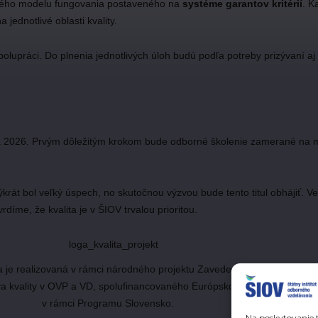
vého modelu fungovania postaveného na
systéme garantov kritérií
. K
 jednotlivé oblasti kvality.
spolupráci. Do plnenia jednotlivých úloh budú podľa potreby prizývaní 
2026. Prvým dôležitým krokom bude odborné školenie zamerané na me
ýkrát bol veľký úspech, no skutočnou výzvou bude tento titul obhájiť.
me, že kvalita je v ŠIOV trvalou prioritou.
ta je realizovaná v rámci národného projektu Zavedenie
a kvality v OVP a VD, spolufinancovaného Európskou úniou
v rámci Programu Slovensko.
Na poskytovanie t