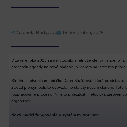
Gabriela Budayová
18 decembra, 2025
V závere roka 2025 sa uskutočnilo stretnutie členov „starého“ 
prechodu agendy na nové obdobie, v ktorom sa inštitúcia pripra
Stretnutie otvorila metodička Dana Kľučárová, ktorá predstavila 
základ pre symbolické odovzdanie štafety novým členom. Táto ko
rozpracované procesy. Pri tejto príležitosti metodička zároveň 
organizácii.
Nový model fungovania a systém mikrotímov