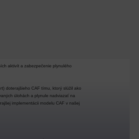
ích aktivít a zabezpečenie plynulého
t) doterajšieho CAF tímu, ktorý slúžil ako
vaných úlohách a plynule nadviazať na
erajšej implementácii modelu CAF v našej