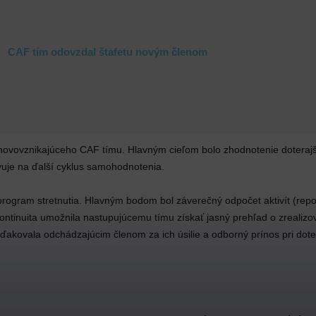
CAF tím odovzdal štafetu novým členom
a novovznikajúceho CAF tímu. Hlavným cieľom bolo zhodnotenie doterajš
vuje na ďalší cyklus samohodnotenia.
program stretnutia. Hlavným bodom bol záverečný odpočet aktivít (repor
ntinuita umožnila nastupujúcemu tímu získať jasný prehľad o zrealizo
poďakovala odchádzajúcim členom za ich úsilie a odborný prínos pri dot