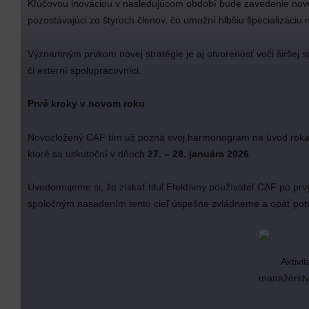
Kľúčovou inováciou v nasledujúcom období bude zavedenie no
pozostávajúci zo štyroch členov, čo umožní hlbšiu špecializáciu na
Významným prvkom novej stratégie je aj otvorenosť voči širšej 
či externí spolupracovníci.
Prvé kroky v novom roku
Novozložený CAF tím už pozná svoj harmonogram na úvod roka 
ktoré sa uskutoční v dňoch
27. – 28. januára 2026
.
Uvedomujeme si, že získať titul Efektívny používateľ CAF po prv
spoločným nasadením tento cieľ úspešne zvládneme a opäť potvrdí
Aktivi
manažérstv