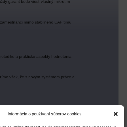
aždý garant bude viesť vlastný mikrotím
aj zamestnanci mimo stabilného CAF tímu
todiku a praktické aspekty hodnotenia,
 Veríme však, že s novým systémom práce a
Informácia o používaní súborov cookies
ých najlepších skúseností používame technológie, ako sú súbory cookie