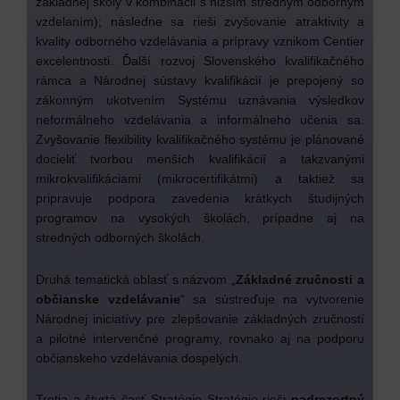
základnej školy v kombinácii s nižším stredným odborným
vzdelaním); následne sa rieši zvyšovanie atraktivity a
kvality odborného vzdelávania a prípravy vznikom Centier
excelentnosti. Ďalší rozvoj Slovenského kvalifikačného
rámca a Národnej sústavy kvalifikácií je prepojený so
zákonným ukotvením Systému uznávania výsledkov
neformálneho vzdelávania a informálneho učenia sa.
Zvyšovanie flexibility kvalifikačného systému je plánované
docieliť tvorbou menších kvalifikácií a takzvanými
mikrokvalifikáciami (mikrocertifikátmi) a taktiež sa
pripravuje podpora zavedenia krátkych študijných
programov na vysokých školách, prípadne aj na
stredných odborných školách.
Druhá tematická oblasť s názvom „
Základné zručnosti a
občianske vzdelávanie
“ sa sústreďuje na vytvorenie
Národnej iniciatívy pre zlepšovanie základných zručností
a pilotné intervenčné programy, rovnako aj na podporu
občianskeho vzdelávania dospelých.
Tretia a štvrtá časť Stratégie Stratégie rieši
nadrezortný