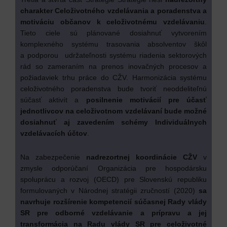
charakter Celoživotného vzdelávania a poradenstva a
motiváciu občanov k celoživotnému vzdelávaniu
.
Tieto ciele sú plánované dosiahnuť vytvorením
komplexného systému trasovania absolventov škôl
a podporou udržateľnosti systému riadenia sektorových
rád so zameraním na prenos inovačných procesov a
požiadaviek trhu práce do CŽV. Harmonizácia systému
celoživotného poradenstva bude tvoriť neoddeliteľnú
súčasť aktivít a
posilnenie motivácií pre účasť
jednotlivcov na celoživotnom vzdelávaní bude možné
dosiahnuť aj zavedením schémy Individuálnych
vzdelávacích účtov
.
Na zabezpečenie
nadrezortnej koordinácie CŽV
v
zmysle odporúčaní Organizácia pre hospodársku
spoluprácu a rozvoj (OECD) pre Slovenskú republiku
formulovaných v Národnej stratégii zručností (2020)
sa
navrhuje rozšírenie kompetencií súčasnej Rady vlády
SR pre odborné vzdelávanie a prípravu a jej
transformácia na Radu vlády SR pre celoživotné