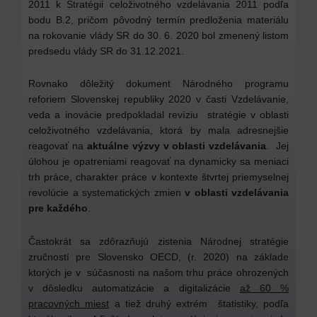
2011 k Stratégii celoživotného vzdelávania 2011 podľa
bodu B.2, pričom pôvodný termín predloženia materiálu
na rokovanie vlády SR do 30. 6. 2020 bol zmenený listom
predsedu vlády SR do 31.12.2021.
Rovnako dôležitý dokument Národného programu
reforiem Slovenskej republiky 2020 v časti Vzdelávanie,
veda a inovácie predpokladal revíziu stratégie v oblasti
celoživotného vzdelávania, ktorá by mala adresnejšie
reagovať na
aktuálne výzvy v oblasti vzdelávania
. Jej
úlohou je opatreniami reagovať na dynamicky sa meniaci
trh práce, charakter práce v kontexte štvrtej priemyselnej
revolúcie a systematických zmien
v oblasti vzdelávania
pre každého
.
Častokrát sa zdôrazňujú zistenia Národnej stratégie
zručností pre Slovensko OECD, (r. 2020) na základe
ktorých je v súčasnosti na našom trhu práce ohrozených
v dôsledku automatizácie a digitalizácie
až 60 %
pracovných miest
a tiež druhý extrém štatistiky, podľa