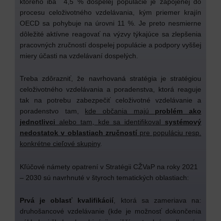
ktorého iba 4,5 % dospelej populácie je zapojenej do
procesu celoživotného vzdelávania, kým priemer krajín
OECD sa pohybuje na úrovni 11 %. Je preto nesmierne
dôležité aktívne reagovať na výzvy týkajúce sa zlepšenia
pracovných zručností dospelej populácie a podpory vyššej
miery účasti na vzdelávaní dospelých.
Treba zdôrazniť, že navrhovaná stratégia je stratégiou
celoživotného vzdelávania a poradenstva, ktorá reaguje
tak na potrebu zabezpečiť celoživotné vzdelávanie a
poradenstvo tam,
kde občania majú
problém ako
jednotlivci
alebo tam, kde sa identifikoval
systémový
nedostatok v oblastiach zručností
pre populáciu resp.
konkrétne cieľové skupiny
.
Kľúčové námety opatrení v Stratégii CŽVaP na roky 2021
– 2030 sú navrhnuté v štyroch tematických oblastiach:
Prvá je oblasť kvalifikácií
, ktorá sa zameriava na:
druhošancové vzdelávanie (kde je možnosť dokončenia