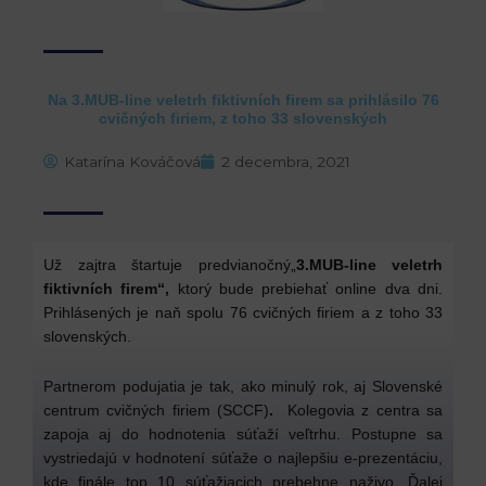
Na 3.MUB-line veletrh fiktivních firem sa prihlásilo 76
cvičných firiem, z toho 33 slovenských
Katarína Kováčová
2 decembra, 2021
Už zajtra štartuje predvianočný„
3.MUB-line veletrh
fiktivních firem“,
ktorý bude prebiehať online dva dni.
Prihlásených je naň spolu 76 cvičných firiem a z toho 33
slovenských.
Partnerom podujatia je tak, ako minulý rok, aj Slovenské
centrum cvičných firiem (SCCF)
.
Kolegovia z centra sa
zapoja aj do hodnotenia súťaží veľtrhu. Postupne sa
vystriedajú v hodnotení súťaže o najlepšiu e-prezentáciu,
kde finále top 10 súťažiacich prebehne naživo. Ďalej