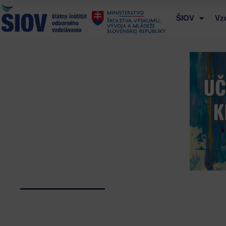
Preskočiť
na
ŠIOV
Vz
obsah