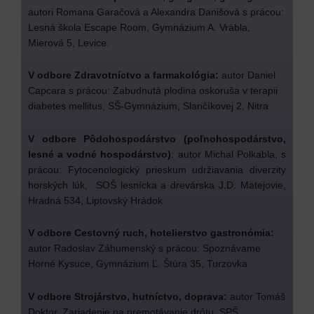
autori Romana Garačová a Alexandra Danišová s prácou:
Lesná škola Escape Room, Gymnázium A. Vrábla,
Mierová 5, Levice.
V odbore Zdravotníctvo a farmakológia:
autor Daniel
Capcara s prácou: Zabudnutá plodina oskoruša v terapii
diabetes mellitus, SŠ-Gymnázium, Slančíkovej 2, Nitra
V odbore Pôdohospodárstvo (poľnohospodárstvo,
lesné a vodné hospodárstvo)
: autor Michal Polkabla, s
prácou: Fytocenologický prieskum udržiavania diverzity
horských lúk, SOŠ lesnícka a drevárska J.D. Matejovie,
Hradná 534, Liptovský Hrádok
V odbore Cestovný ruch, hotelierstvo gastronómia:
autor Radoslav Záhumenský s prácou: Spoznávame
Horné Kysuce, Gymnázium Ľ. Štúra 35, Turzovka
V odbore Strojárstvo, hutníctvo, doprava:
autor Tomáš
Doktor, Zariadenie na premotávanie drôtu, SPŠ,