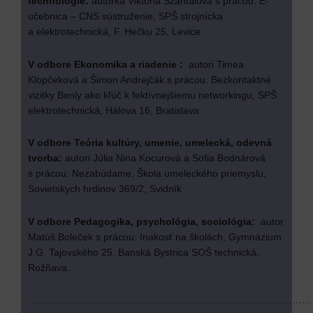
technológie:
autorka Viktória Szántaiová s prácou: E-
učebnica – CNS sústruženie, SPŠ strojnícka
a elektrotechnická, F. Hečku 25, Levice
V odbore Ekonomika a riadenie :
autori Timea
Klopčeková a Šimon Andrejčák s prácou: Bezkontaktné
vizitky Benly ako kľúč k fektívnejšiemu networkingu, SPŠ
elektrotechnická, Hálova 16, Bratislava
V odbore Teória kultúry, umenie, umelecká, odevná
tvorba:
autori Júlia Nina Kocurová a Sofia Bodnárová
s prácou: Nezabúdame, Škola umeleckého priemyslu,
Sovietskych hrdinov 369/2, Svidník
V odbore Pedagogika, psychológia, sociológia:
autor
Matúš Boleček s prácou: Inakosť na školách, Gymnázium
J.G. Tajovského 25, Banská Bystrica SOŠ technická,
Rožňava.
……………………………………………………………………………