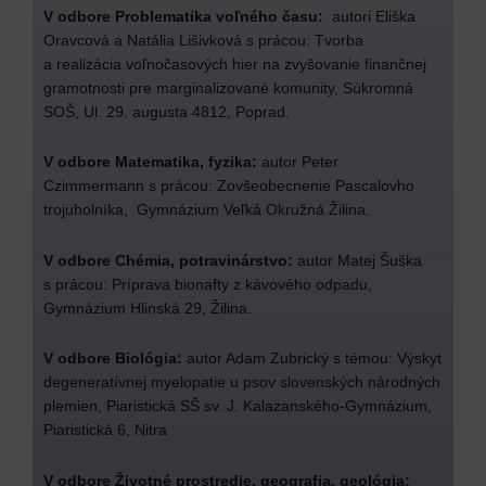
V odbore Problematika voľného času:
autori Eliška
Oravcová a Natália Lišivková s prácou: Tvorba
a realizácia voľnočasových hier na zvyšovanie finančnej
gramotnosti pre marginalizované komunity, Súkromná
SOŠ, Ul. 29. augusta 4812, Poprad.
V odbore Matematika, fyzika:
autor Peter
Czimmermann s prácou: Zovšeobecnenie Pascalovho
trojuholníka, Gymnázium Veľká Okružná Žilina.
V odbore Chémia, potravinárstvo:
autor Matej Šuška
s prácou: Príprava bionafty z kávového odpadu,
Gymnázium Hlinská 29, Žilina.
V odbore Biológia:
autor Adam Zubrický s témou: Výskyt
degeneratívnej myelopatie u psov slovenských národných
plemien, Piaristická SŠ sv. J. Kalazanského-Gymnázium,
Piaristická 6, Nitra
V odbore Životné prostredie, geografia, geológia: