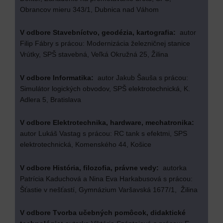
Obrancov mieru 343/1, Dubnica nad Váhom
V odbore Stavebníctvo, geodézia, kartografia:
autor
Filip Fábry s prácou: Modernizácia železničnej stanice
Vrútky, SPŠ stavebná, Veľká Okružná 25, Žilina
V odbore Informatika:
autor Jakub Šauša s prácou:
Simulátor logických obvodov, SPŠ elektrotechnická, K.
Adlera 5, Bratislava
V odbore Elektrotechnika, hardware, mechatronika:
autor Lukáš Vastag s prácou: RC tank s efektmi, SPS
elektrotechnická, Komenského 44, Košice
V odbore História, filozofia, právne vedy:
autorka
Patrícia Kaduchová a Nina Eva Harkabusová s prácou:
Šťastie v nešťastí, Gymnázium Varšavská 1677/1, Žilina
V odbore Tvorba učebných pomôcok, didaktické