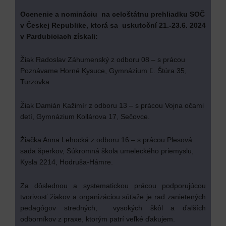
Ocenenie a nomináciu na celoštátnu prehliadku SOČ
v Českej Republike, ktorá sa uskutoční 21.-23.6. 2024
v Pardubiciach získali:
Žiak Radoslav Záhumenský z odboru 08 – s prácou
Poznávame Horné Kysuce, Gymnázium Ľ. Štúra 35,
Turzovka.
Žiak Damián Kažimír z odboru 13 – s prácou Vojna očami
detí, Gymnázium Kollárova 17, Sečovce.
Žiačka Anna Lehocká z odboru 16 – s prácou Plesová
sada šperkov, Súkromná škola umeleckého priemyslu,
Kysla 2214, Hodruša-Hámre.
Za dôslednou a systematickou prácou podporujúcou
tvorivosť žiakov a organizáciou súťaže je rad zanietených
pedagógov stredných, vysokých škôl a ďalších
odborníkov z praxe, ktorým patrí veľké ďakujem.