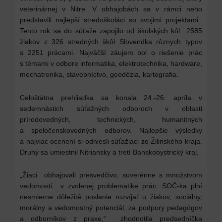
veterinárnej v Nitre. V obhajobách sa v rámci neho
predstavili najlepší stredoškoláci so svojimi projektami.
Tento rok sa do súťaže zapojilo od školských kôl 2585
žiakov z 326 stredných škôl Slovendka rôznych typov
s 2251 prácami. Najväčší záujem bol o riešenie prác
s témami v odbore informatika, elektrotechnika, hardware,
mechatronika, stavebníctvo, geodézia, kartografia.
Celoštátna prehliadka sa konala 24.-26. apríla v
sedemnástich súťažných odboroch v oblasti
prírodovedných, technických, humanitných
a spoločenskovedných odborov. Najlepšie výsledky
a najviac ocenení si odniesli súťažiaci zo Žilinského kraja.
Druhý sa umiestnil Nitriansky a tretí Banskobystrický kraj.
„Žiaci obhajovali presvedčivo, suverénne s množstvom
vedomostí v zvolenej problematike prác. SOČ-ka plní
nesmierne dôležité poslanie rozvíjať u žiakov, sociálny,
morálny a vedomostný potenciál, za podpory pedagógov
a odborníkov z praxe,“ zhodnotila predsedníčka