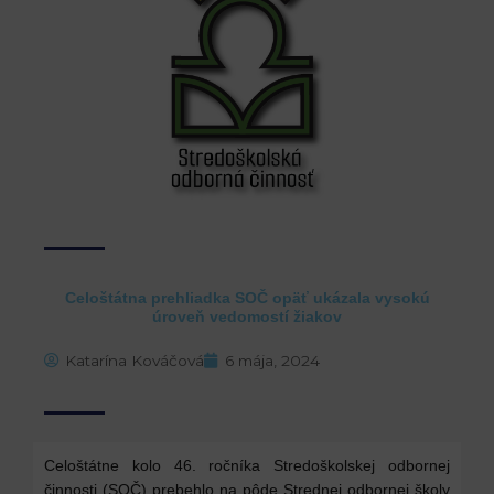
Celoštátna prehliadka SOČ opäť ukázala vysokú
úroveň vedomostí žiakov
Katarína Kováčová
6 mája, 2024
Celoštátne kolo 46. ročníka Stredoškolskej odbornej
činnosti (SOČ) prebehlo na pôde Strednej odbornej školy