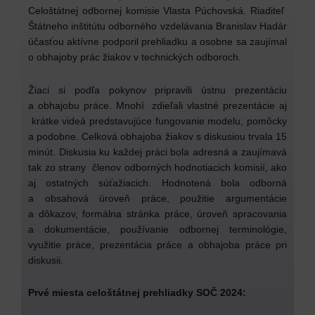
Celoštátnej odbornej komisie Vlasta Púchovská. Riaditeľ
Štátneho inštitútu odborného vzdelávania Branislav Hadár
účasťou aktívne podporil prehliadku a osobne sa zaujímal
o obhajoby prác žiakov v technických odboroch.
Žiaci si podľa pokynov pripravili ústnu prezentáciu
a obhajobu práce. Mnohí zdieľali vlastné prezentácie aj
krátke videá predstavujúce fungovanie modelu, pomôcky
a podobne. Celková obhajoba žiakov s diskusiou trvala 15
minút. Diskusia ku každej práci bola adresná a zaujímavá
tak zo strany členov odborných hodnotiacich komisií, ako
aj ostatných súťažiacich. Hodnotená bola odborná
a obsahová úroveň práce, použitie argumentácie
a dôkazov, formálna stránka práce, úroveň spracovania
a dokumentácie, používanie odbornej terminológie,
využitie práce, prezentácia práce a obhajoba práce pri
diskusii.
Prvé miesta celoštátnej prehliadky SOČ 2024: