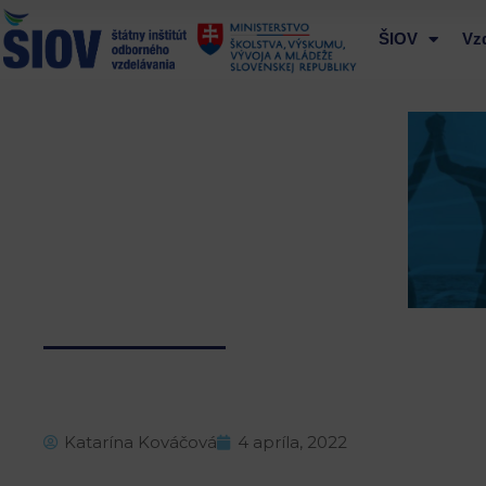
Preskočiť
na
ŠIOV
Vz
obsah
Katarína Kováčová
4 apríla, 2022