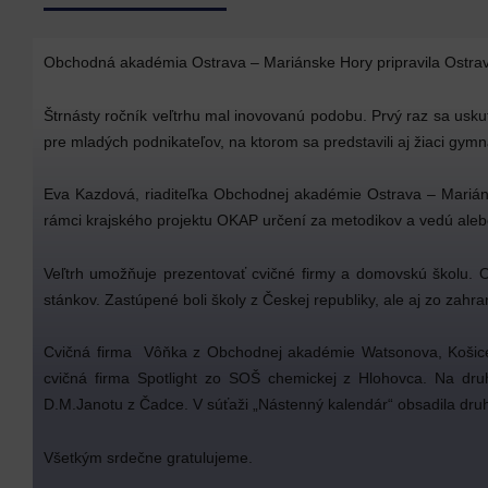
Obchodná akadémia Ostrava – Mariánske Hory pripravila Ostravsk
Štrnásty ročník veľtrhu mal inovovanú podobu. Prvý raz sa uskut
pre mladých podnikateľov, na ktorom sa predstavili aj žiaci gymn
Eva Kazdová, riaditeľka Obchodnej akadémie Ostrava – Mariánské 
rámci krajského projektu OKAP určení za metodikov a vedú alebo
Veľtrh umožňuje prezentovať cvičné firmy a domovskú školu. Os
stánkov. Zastúpené boli školy z Českej republiky, ale aj zo zahr
Cvičná firma Vôňka z Obchodnej akadémie Watsonova, Košice s
cvičná firma Spotlight zo SOŠ chemickej z Hlohovca. Na dru
D.M.Janotu z Čadce. V súťaži „Nástenný kalendár“ obsadila dru
Všetkým srdečne gratulujeme.