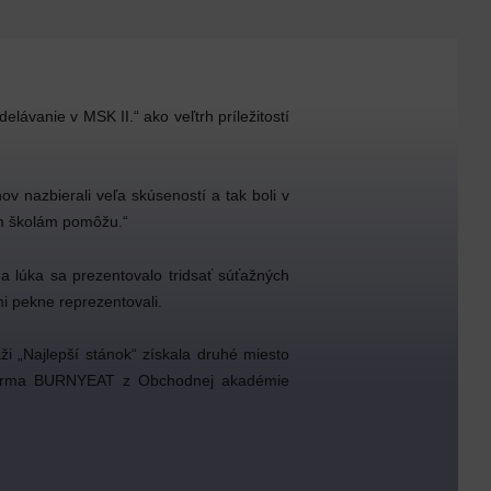
lávanie v MSK II.“ ako veľtrh príležitostí
ov nazbierali veľa skúseností a tak boli v
ým školám pomôžu.“
a lúka sa prezentovalo tridsať súťažných
mi pekne reprezentovali.
 „Najlepší stánok“ získala druhé miesto
ná firma BURNYEAT z Obchodnej akadémie