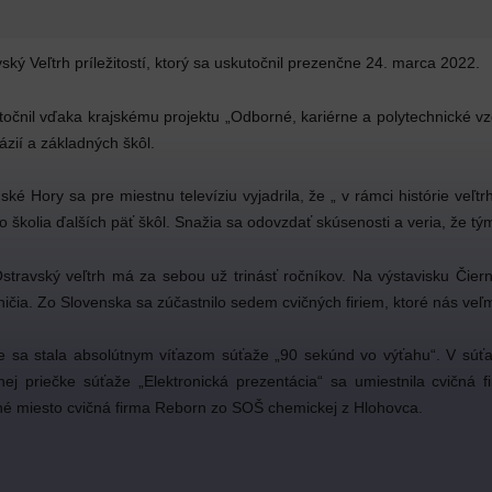
ý Veľtrh príležitostí, ktorý sa uskutočnil prezenčne 24. marca 2022.
očnil vďaka krajskému projektu „Odborné, kariérne a polytechnické vzde
ázií a základných škôl.
Hory sa pre miestnu televíziu vyjadrila, že „ v rámci histórie veľtrh
 školia ďalších päť škôl. Snažia sa odovzdať skúsenosti a veria, že t
travský veľtrh má za sebou už trinásť ročníkov. Na výstavisku Čiern
aničia. Zo Slovenska sa zúčastnilo sedem cvičných firiem, ktoré nás veľ
a stala absolútnym víťazom súťaže „90 sekúnd vo výťahu“. V súťaži
hej priečke súťaže „Elektronická prezentácia“ sa umiestnila cvič
hé miesto cvičná firma Reborn zo SOŠ chemickej z Hlohovca.