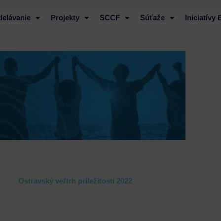
delávanie
Projekty
SCCF
Súťaže
Iniciatívy
Ostravský veľtrh príležitostí 2022