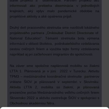
stave projektu a diseminácie. Partneri projektu tiež
informovali ako prebieha diseminácia v jednotlivých
krajinách, aký vplyv malo pandemické obdobie na
projektové aktivity a aké opatrenia prijali.
Druhý deň pracovného stretnutia sme navštívili lokálneho
projektového partnera „Onikisubat District Directorate of
National Education“. Témami stretnutia bola výmena
informácií v oblasti školstva, podnikateľského vzdelávania
cestou cvičných firiem a využitia tejto formy vzdelávania
napríklad aj pri začleňovaní imigrantov do spoločnosti.
Na záver sme spoločne naplánovali mobilitu so žiakmi
LTTA 1. Plánovaná je v júni 2022 v Turecku. Aktivitu
TPM3 – medzinárodné koordinačné stretnutie partnerov
vrátane ŠIOV je plánované v septembri v Slovinsku.
Aktivita LTTA 2, mobilita so žiakmi, je plánovaná
prezenčne počas Medzinárodného veľtrhu cvičných firiem
Slovensko 2022 a aktivitu zastrešuje ŠIOV v spolupráci s
Obchodnou akadémiou Nitra.