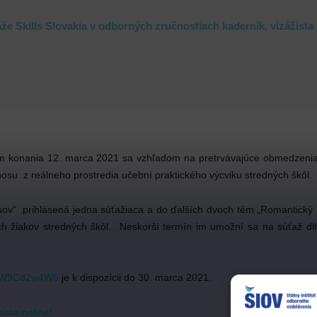
e Skills Slovakia v odborných zručnostiach kaderník, vizážista
om konania 12. marca 2021 sa vzhľadom na pretrvávajúce obmedzenia
 prenosu z reálneho prostredia učební praktického výcviku stredný
asov“ prihlásená jedna súťažiaca a do ďalších dvoch tém „Romantický
ých žiakov stredných škôl. Neskorší termín im umožní sa na súťaž dlh
WYVW9Cd2w4W6
je k dispozícii do 30. marca 2021.
zista-online/