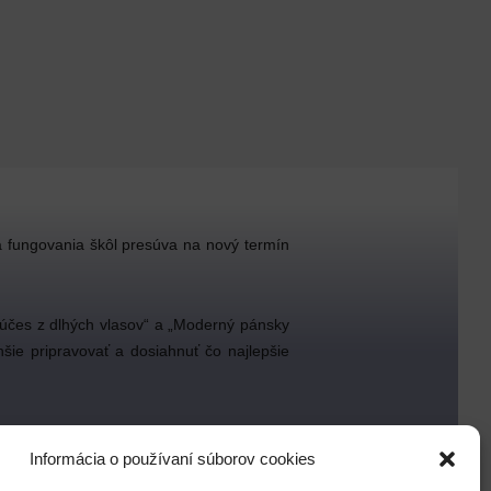
 fungovania škôl presúva na nový termín
ch škôl.
 účes z dlhých vlasov“ a „Moderný pánsky
šie pripravovať a dosiahnuť čo najlepšie
Informácia o používaní súborov cookies