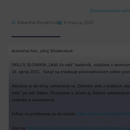
Zmena termínu súťaž
Katarína Kováčová
9 marca, 2021
ilustračná foto, zdroj Shutterstock
SKILLS SLOVAKIA „Ukáž čo vieš“ kaderník, vizážista s termín
16. apríla 2021. Súťaž sa zrealizuje prostredníctvom online
Aktuálne je do témy zameranej na „Dámsky strih z krátkych vl
strih“ po päť žiakov. Pozývame k účasti aj ďalších talentovan
výsledky a umiestnenia.
Odkaz na prihlásenie sa do súťaže
:
https://forms.gle/CfdKn
Viac na:
https://archiv.siov.sk/sutaze/skills-slovakia/kadernik-viza