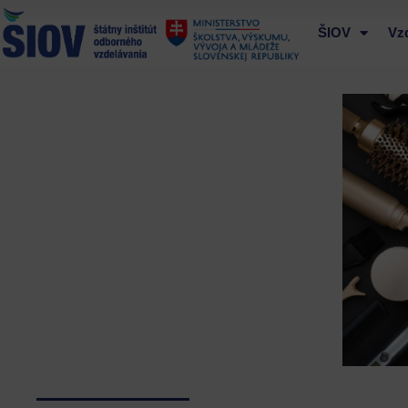
Preskočiť
na
ŠIOV
Vz
obsah