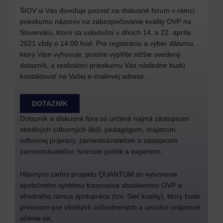
ŠIOV si Vás dovoľuje pozvať na diskusné fórum v rámci
prieskumu názorov na zabezpečovanie kvality OVP na
Slovensku, ktoré sa uskutoční v dňoch 14. a 22. apríla
2021 vždy o 14:00 hod. Pre registráciu a výber dátumu,
ktorý Vám vyhovuje, prosím vyplňte nižšie uvedený
dotazník, a realizátori prieskumu Vás následne budú
kontaktovať na Vašej e-mailovej adrese.
DOTAZNÍK
Dotazník a diskusné fóra sú určené najmä zástupcom
stredných odborných škôl, pedagógom, majstrom
odbornej prípravy, zamestnávateľom a zástupcom
zamestnávateľov, tvorcom politík a expertom.
Hlavnými cieľmi projektu QUANTUM sú vytvorenie
spoločného systému trasovania absolventov OVP a
vhodného rámca spolupráce (tzv. Sieť kvality), ktorý bude
prínosom pre všetkých zúčastnených a umožní vzájomné
učenie sa,