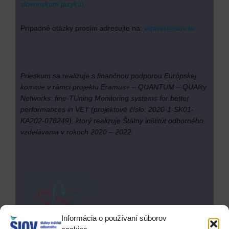
slovenskom jazyku).
Prípadné otázky prosím adresujte na:
eqavet@siov.sk
Prieskum sa realizuje s finančnou podporou Európskej
komisie v rámci projektu Eramus+ – QUANTUM – QUAlity
Networks: fine-TUning Monitoring systems for better
performances in VET (projektové číslo: 2020-1-SK01-
KA202-078249), ktorý realizuje Štátny inštitút odborného
vzdelávania v rokoch 2020 – 2022.
Informácia o používaní súborov