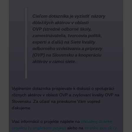
Cieľom dotazníka je vyzistiť názory
dôležitých aktérov v oblasti
OVP (stredné odborné školy,
zamestnávatelia, tvorcovia politík,
experti a ďalší) na Siete kvality
odborného vzdelávania a prípravy
(OVP) na Slovensku a kooperáciu
aktérov v rámci siete.
Vyplnením dotazníka prispievate k diskusii o spolupráci
rôznych aktérov v oblasti OVP a zvyšovaní kvality OVP na
Slovensku. Za účasť na prieskume Vám vopred
ďakujeme.
Viac informácií o projekte nájdete na
oficiálnej stránke
projektu (v anglickom jazyku)
alebo na
stránke siov.sk (v