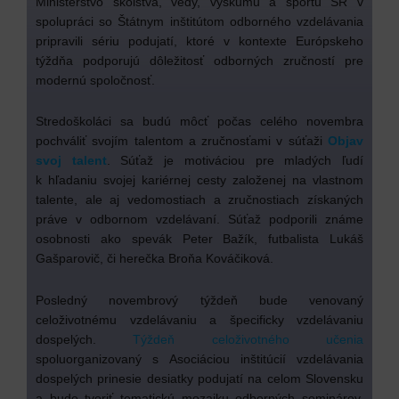
Ministerstvo školstva, vedy, výskumu a športu SR v
spolupráci so Štátnym inštitútom odborného vzdelávania
pripravili sériu podujatí, ktoré v kontexte Európskeho
týždňa podporujú dôležitosť odborných zručností pre
modernú spoločnosť.
Stredoškoláci sa budú môcť počas celého novembra
pochváliť svojím talentom a zručnosťami v súťaži
Objav
svoj talent
. Súťaž je motiváciou pre mladých ľudí
k hľadaniu svojej kariérnej cesty založenej na vlastnom
talente, ale aj vedomostiach a zručnostiach získaných
práve v odbornom vzdelávaní. Súťaž podporili známe
osobnosti ako spevák Peter Bažík, futbalista Lukáš
Gašparovič, či herečka Broňa Kováčiková.
Posledný novembrový týždeň bude venovaný
celoživotnému vzdelávaniu a špecificky vzdelávaniu
dospelých.
Týždeň celoživotného učenia
spoluorganizovaný s Asociáciou inštitúcií vzdelávania
dospelých prinesie desiatky podujatí na celom Slovensku
a bude tvoriť tematickú mozaiku odborných seminárov,