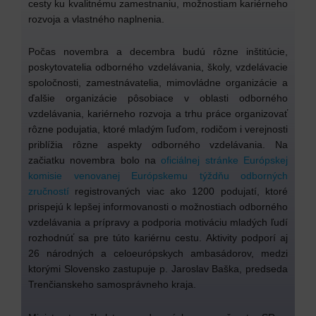
cesty ku kvalitnému zamestnaniu, možnostiam kariérneho
rozvoja a vlastného naplnenia.
Počas novembra a decembra budú rôzne inštitúcie,
poskytovatelia odborného vzdelávania, školy, vzdelávacie
spoločnosti, zamestnávatelia, mimovládne organizácie a
ďalšie organizácie pôsobiace v oblasti odborného
vzdelávania, kariérneho rozvoja a trhu práce organizovať
rôzne podujatia, ktoré mladým ľuďom, rodičom i verejnosti
priblížia rôzne aspekty odborného vzdelávania. Na
začiatku novembra bolo na
oficiálnej stránke Európskej
komisie venovanej Európskemu týždňu odborných
zručností
registrovaných viac ako 1200 podujatí, ktoré
prispejú k lepšej informovanosti o možnostiach odborného
vzdelávania a prípravy a podporia motiváciu mladých ľudí
rozhodnúť sa pre túto kariérnu cestu. Aktivity podporí aj
26 národných a celoeurópskych ambasádorov, medzi
ktorými Slovensko zastupuje p. Jaroslav Baška, predseda
Trenčianskeho samosprávneho kraja.