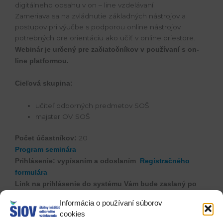
digitálneho obsahu v on – line vzdelávaní.
Zameriava sa na zvládnutie základných nástrojov a
postupov pri výučbe s podporou online nástrojov
potrebných pre orientáciu ako učiť v online priestore.
Webinár je určený pre začiatočníkov v používaní s on-
line platformou.
Cieľová skupina:
učiteľ odborných predmetov SOŠ
majster OV SOŠ
20
Počet účastníkov:
Program seminára
Prihlásenie:
vypísaním a odoslaním
Registračného
formulára
Link na prihlásenie do systému Vám bude zaslaný po
ukončení registrácie na Váš e-mail.
Informácia o používaní súborov
cookies
Registrácia je možná
do 15.novembra 2020