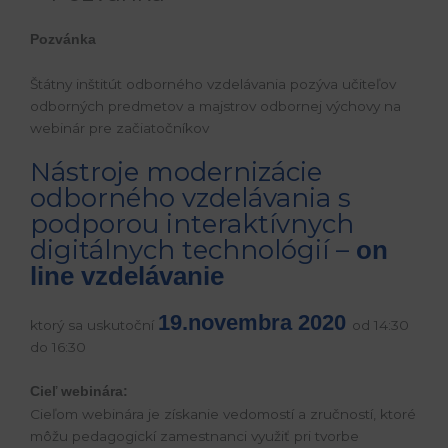
Pozvánka
Štátny inštitút odborného vzdelávania pozýva učiteľov
odborných predmetov a majstrov odbornej výchovy na
webinár pre začiatočníkov
Nástroje modernizácie
odborného vzdelávania s
podporou interaktívnych
digitálnych technológií –
on
line vzdelávanie
19.novembra 2020
ktorý sa uskutoční
od 14:30
do 16:30
Cieľ webinára:
Cieľom webinára je získanie vedomostí a zručností, ktoré
môžu pedagogickí zamestnanci využiť pri tvorbe