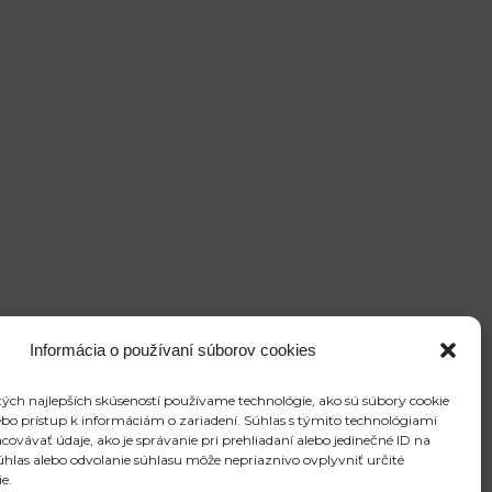
Informácia o používaní súborov cookies
ých najlepších skúseností používame technológie, ako sú súbory cookie
ebo prístup k informáciám o zariadení. Súhlas s týmito technológiami
vávať údaje, ako je správanie pri prehliadaní alebo jedinečné ID na
súhlas alebo odvolanie súhlasu môže nepriaznivo ovplyvniť určité
ie.