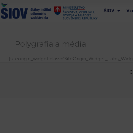
Preskočiť
na
ŠIOV
Vz
obsah
Polygrafia a média
[siteorigin_widget class=“SiteOrigin_Widget_Tabs_Widg
C