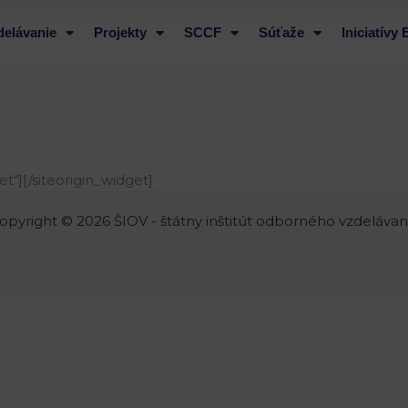
delávanie
Projekty
SCCF
Súťaže
Iniciatívy
et“]
[/siteorigin_widget]
opyright © 2026 ŠIOV - štátny inštitút odborného vzdelávan