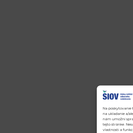
Na poskytovanie t
na ukladanie a/al
nám umožní spraco
tejto stránke. Ne
vlastnosti a funkc