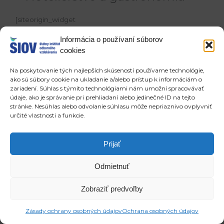
[siteorigin_widget
class=“SiteOrigin_Widget_Tabs_Widget“]
Informácia o používaní súborov
[/siteorigin_widget]
cookies
Copyright © 2026 ŠIOV - štátny inštitút odborného vzdelávania
Na poskytovanie tých najlepších skúseností používame technológie,
ako sú súbory cookie na ukladanie a/alebo prístup k informáciám o
zariadení. Súhlas s týmito technológiami nám umožní spracovávať
údaje, ako je správanie pri prehliadaní alebo jedinečné ID na tejto
stránke. Nesúhlas alebo odvolanie súhlasu môže nepriaznivo ovplyvniť
určité vlastnosti a funkcie.
Prijať
Odmietnuť
Zobraziť predvoľby
Zásady ochrany osobných údajov
Ochrana osobných údajov