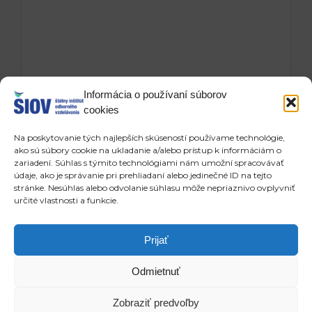
Informácia o používaní súborov
cookies
Na poskytovanie tých najlepších skúseností používame technológie,
ako sú súbory cookie na ukladanie a/alebo prístup k informáciám o
zariadení. Súhlas s týmito technológiami nám umožní spracovávať
údaje, ako je správanie pri prehliadaní alebo jedinečné ID na tejto
Odoslaním formulára prehlasujete, že ste sa
stránke. Nesúhlas alebo odvolanie súhlasu môže nepriaznivo ovplyvniť
oboznámili s informáciou o spracúvaní osobných
určité vlastnosti a funkcie.
údajov, ktorá je dostupná na www.siov.sk
Prijať
Odmietnuť
Copyright © 2026 ŠIOV - štátny inštitút odborného vzdelávania
Zobraziť predvoľby