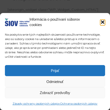
[siteorigin_widget class=“WP_Widget_Custom_HTML“]
[/siteorigin_widget]
Informácia o používaní súborov
cookies
[siteorigin_widget
class=“SiteOrigin_Widget_Tabs_Widget“]
Na poskytovanie tých najlepších skúseností používame technológie,
[/siteorigin_widget]
ako sú súbory cookie na ukladanie a/alebo prístup k informáciám o
zariadení. Súhlas s týmito technológiami nám umožní spracovávať
údaje, ako je správanie pri prehliadaní alebo jedinečné ID na tejto
Copyright © 2026 ŠIOV - štátny inštitút odborného vzdelávania
stránke. Nesúhlas alebo odvolanie súhlasu môže nepriaznivo ovplyvniť
určité vlastnosti a funkcie.
Prijať
Odmietnuť
Zobraziť predvoľby
Zásady ochrany osobných údajov
Ochrana osobných údajov