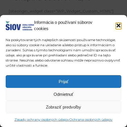
[siteorigin_widget class=“WP_Widget_Custom_HTML“]
[/siteorigin_widget]
Informácia o používaní súborov
cookies
[siteorigin_widget
class=“SiteOrigin_Widget_Tabs_Widget“]
Na poskytovanie tých najlepších skúseností používame technológie,
[/siteorigin_widget]
ako sú súbory cookie na ukladanie a/alebo prístup k informáciám o
zariadení. Súhlas s týmito technológiami nám umožní spracovávať
údaje, ako je správanie pri prehliadaní alebo jedinečné ID na tejto
Copyright © 2026 ŠIOV - štátny inštitút odborného vzdelávania
stránke. Nesúhlas alebo odvolanie súhlasu môže nepriaznivo ovplyvniť
určité vlastnosti a funkcie.
Prijať
Odmietnuť
Zobraziť predvoľby
Zásady ochrany osobných údajov
Ochrana osobných údajov