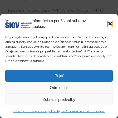
[siteorigin_widget class=“WP_Widget_Custom_HTML“]
[/siteorigin_widget]
Informácia o používaní súborov
cookies
[siteorigin_widget
class=“SiteOrigin_Widget_Tabs_Widget“]
Na poskytovanie tých najlepších skúseností používame technológie,
[/siteorigin_widget]
ako sú súbory cookie na ukladanie a/alebo prístup k informáciám o
zariadení. Súhlas s týmito technológiami nám umožní spracovávať
údaje, ako je správanie pri prehliadaní alebo jedinečné ID na tejto
Copyright © 2026 ŠIOV - štátny inštitút odborného vzdelávania
stránke. Nesúhlas alebo odvolanie súhlasu môže nepriaznivo ovplyvniť
určité vlastnosti a funkcie.
Prijať
Odmietnuť
Zobraziť predvoľby
Zásady ochrany osobných údajov
Ochrana osobných údajov