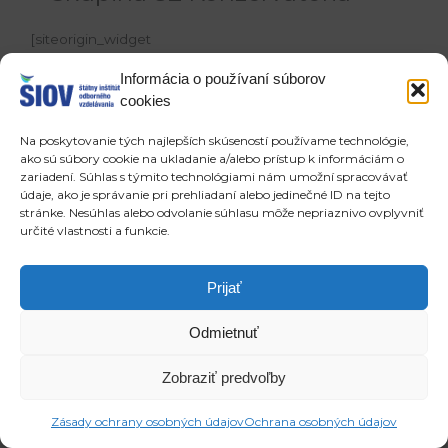
[siteorigin_widget
class=“SiteOrigin_Widget_Tabs_Widget“]
Informácia o používaní súborov
[/siteorigin_widget]
cookies
Copyright © 2026 ŠIOV - štátny inštitút odborného vzdelávania
Na poskytovanie tých najlepších skúseností používame technológie,
ako sú súbory cookie na ukladanie a/alebo prístup k informáciám o
zariadení. Súhlas s týmito technológiami nám umožní spracovávať
údaje, ako je správanie pri prehliadaní alebo jedinečné ID na tejto
stránke. Nesúhlas alebo odvolanie súhlasu môže nepriaznivo ovplyvniť
určité vlastnosti a funkcie.
Prijať
Odmietnuť
Zobraziť predvoľby
Zásady ochrany osobných údajov
Ochrana osobných údajov