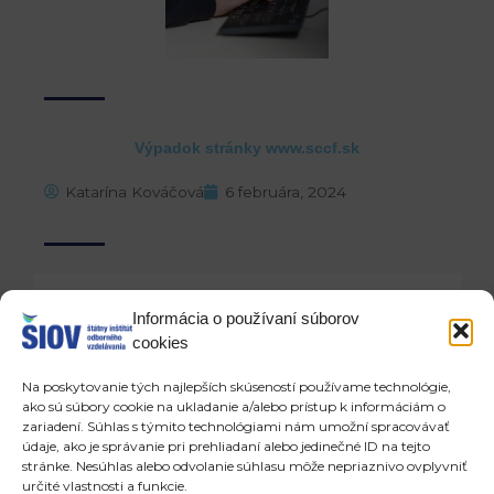
Výpadok stránky www.sccf.sk
Katarína Kováčová
6 februára, 2024
Ospravedlňujeme sa za výpadok stránky
Informácia o používaní súborov
www.sccf.sk. Na jej obnovení pracujeme.
cookies
Informácie o cvičných firmách nájdete na tejto
Na poskytovanie tých najlepších skúseností používame technológie,
stránke a
https://sites.google.com/view/sccf
a tu na
ako sú súbory cookie na ukladanie a/alebo prístup k informáciám o
stránke www.siov.sk.
zariadení. Súhlas s týmito technológiami nám umožní spracovávať
údaje, ako je správanie pri prehliadaní alebo jedinečné ID na tejto
stránke. Nesúhlas alebo odvolanie súhlasu môže nepriaznivo ovplyvniť
Ďakujeme za pochopenie
určité vlastnosti a funkcie.