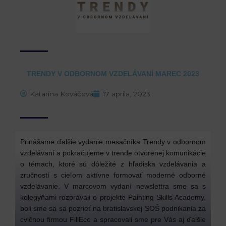
TRENDY V ODBORNOM VZDELÁVANÍ MAREC 2023
Katarína Kováčová
17 apríla, 2023
Prinášame ďalšie vydanie mesačníka Trendy v odbornom
vzdelávaní a pokračujeme v trende otvorenej komunikácie
o témach, ktoré sú dôležité z hľadiska vzdelávania a
zručností s cieľom aktívne formovať moderné odborné
vzdelávanie. V marcovom vydaní newslettra sme sa s
kolegyňami rozprávali o projekte Painting Skills Academy,
boli sme sa sa pozrieť na bratislavskej SOŠ podnikania za
cvičnou firmou FillEco a spracovali sme pre Vás aj ďalšie