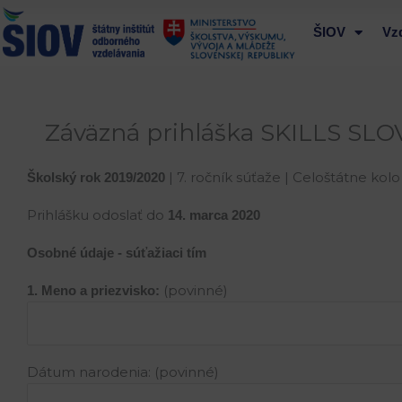
Preskočiť
na
ŠIOV
Vz
obsah
Záväzná prihláška SKILLS SLO
| 7. ročník súťaže | Celoštátne kolo
Školský rok 2019/2020
Prihlášku odoslať do
14. marca 2020
Osobné údaje - súťažiaci tím
(povinné)
1. Meno a priezvisko:
Dátum narodenia: (povinné)