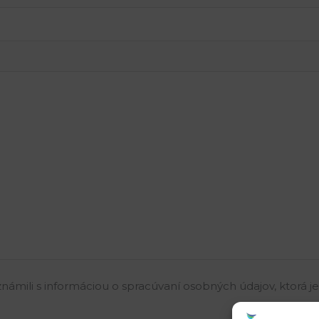
námili s informáciou o spracúvaní osobných údajov, ktorá j