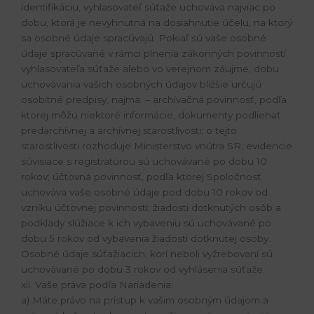
identifikáciu, vyhlasovateľ súťaže uchováva najviac po
dobu, ktorá je nevyhnutná na dosiahnutie účelu, na ktorý
sa osobné údaje spracúvajú. Pokiaľ sú vaše osobné
údaje spracúvané v rámci plnenia zákonných povinností
vyhlasovateľa súťaže alebo vo verejnom záujme, dobu
uchovávania vašich osobných údajov bližšie určujú
osobitné predpisy, najmä: – archivačná povinnosť, podľa
ktorej môžu niektoré informácie, dokumenty podliehať
predarchívnej a archívnej starostlivosti; o tejto
starostlivosti rozhoduje Ministerstvo vnútra SR; evidencie
súvisiace s registratúrou sú uchovávané po dobu 10
rokov; účtovná povinnosť, podľa ktorej Spoločnosť
uchováva vaše osobné údaje pod dobu 10 rokov od
vzniku účtovnej povinnosti; žiadosti dotknutých osôb a
podklady slúžiace k ich vybaveniu sú uchovávané po
dobu 5 rokov od vybavenia žiadosti dotknutej osoby.
Osobné údaje súťažiacich, korí neboli vyžrebovaní sú
uchovávané po dobu 3 rokov od vyhlásenia súťaže.
xii. Vaše práva podľa Nariadenia:
a) Máte právo na prístup k vašim osobným údajom a