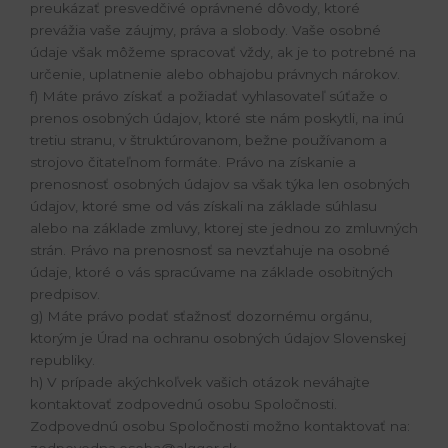
preukázať presvedčivé oprávnené dôvody, ktoré
prevážia vaše záujmy, práva a slobody. Vaše osobné
údaje však môžeme spracovať vždy, ak je to potrebné na
určenie, uplatnenie alebo obhajobu právnych nárokov.
f) Máte právo získať a požiadať vyhlasovateľ súťaže o
prenos osobných údajov, ktoré ste nám poskytli, na inú
tretiu stranu, v štruktúrovanom, bežne používanom a
strojovo čitateľnom formáte. Právo na získanie a
prenosnosť osobných údajov sa však týka len osobných
údajov, ktoré sme od vás získali na základe súhlasu
alebo na základe zmluvy, ktorej ste jednou zo zmluvných
strán. Právo na prenosnosť sa nevzťahuje na osobné
údaje, ktoré o vás spracúvame na základe osobitných
predpisov.
g) Máte právo podať sťažnosť dozornému orgánu,
ktorým je Úrad na ochranu osobných údajov Slovenskej
republiky.
h) V prípade akýchkoľvek vašich otázok neváhajte
kontaktovať zodpovednú osobu Spoločnosti.
Zodpovednú osobu Spoločnosti možno kontaktovať na: