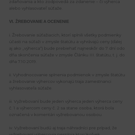
zdaňovania a kto zodpovedá za zdanenie – či výherca
alebo vyhlasovateľ súťaže.
VI. ŽREBOVANIE A OCENENIE
i. Žrebovanie súťažiacich, ktorí splnili všetky podmienky
účasti na súťaži v zmysle štatútu a vyhrávajú ceny (ďalej
aj ako „výherca“) bude prebiehať najneskôr do 7 dní odo
dňa skončenia súťaže v zmysle Článku III. štatútu, t. j. do
dňa 7.10.2019.
ii. Vyhodnocovanie splnenia podmienok v zmysle štatútu
a žrebovanie výhercov vykonajú traja zamestnanci
vyhlasovateľa súťaže.
iii. Vyžrebovaní bude jeden výherca jeden výherca ceny
č. 1 a výhercom ceny č. 2 sa stane osoba, ktorá bola
označená v komentári vyžrebovanou osobou.
iv. Vyžrebovaní budú aj traja náhradníci pre prípad, že
vyžrebovaní výhercovia nesplnia ktorúkoľvek