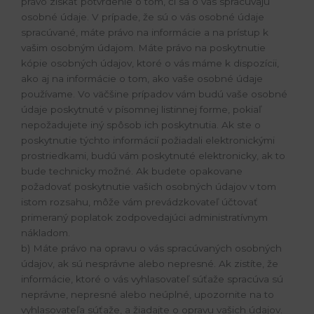
právo získať potvrdenie o tom, či sa o vás spracúvajú
osobné údaje. V prípade, že sú o vás osobné údaje
spracúvané, máte právo na informácie a na prístup k
vašim osobným údajom. Máte právo na poskytnutie
kópie osobných údajov, ktoré o vás máme k dispozícii,
ako aj na informácie o tom, ako vaše osobné údaje
používame. Vo väčšine prípadov vám budú vaše osobné
údaje poskytnuté v písomnej listinnej forme, pokiaľ
nepožadujete iný spôsob ich poskytnutia. Ak ste o
poskytnutie týchto informácií požiadali elektronickými
prostriedkami, budú vám poskytnuté elektronicky, ak to
bude technicky možné. Ak budete opakovane
požadovať poskytnutie vašich osobných údajov v tom
istom rozsahu, môže vám prevádzkovateľ účtovať
primeraný poplatok zodpovedajúci administratívnym
nákladom.
b) Máte právo na opravu o vás spracúvaných osobných
údajov, ak sú nesprávne alebo nepresné. Ak zistíte, že
informácie, ktoré o vás vyhlasovateľ súťaže spracúva sú
neprávne, nepresné alebo neúplné, upozornite na to
vyhlasovateľa súťaže, a žiadajte o opravu vašich údajov.