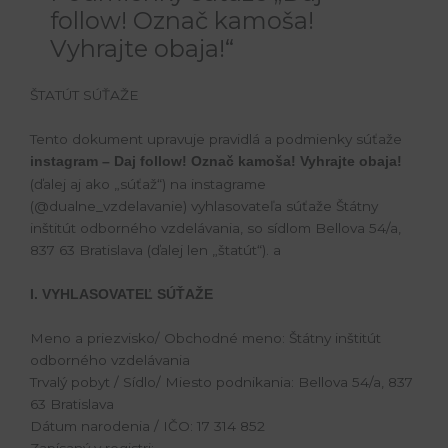
follow! Označ kamoša!
Vyhrajte obaja!“
ŠTATÚT SÚŤAŽE
Tento dokument upravuje pravidlá a podmienky súťaže
instagram – Daj follow! Označ kamoša! Vyhrajte obaja!
(ďalej aj ako „súťaž“) na instagrame
(@dualne_vzdelavanie) vyhlasovateľa súťaže Štátny
inštitút odborného vzdelávania, so sídlom Bellova 54/a,
837 63 Bratislava (ďalej len „štatút“). a
I. VYHLASOVATEĽ SÚŤAŽE
Meno a priezvisko/ Obchodné meno: Štátny inštitút
odborného vzdelávania
Trvalý pobyt / Sídlo/ Miesto podnikania: Bellova 54/a, 837
63 Bratislava
Dátum narodenia / IČO: 17 314 852