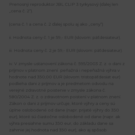
Prenosný reproduktor JBL CLIP 3 tyrkysový (ďalej len
„cena č. 2“).
(cena č. 1 a cena č. 2 ďalej spolu aj ako „ceny“)
ii. Hodnota ceny č. 1 je 59,- EUR (slovom: päťdesiateur).
iii. Hodnota ceny č. 2 je 59,- EUR (slovom: päťdesiateur).
iv. V zmysle ustanovení zákona č. 595/2003 Z. z. o dani z
príjmov v platnom znení peňažná i nepeňažná výhra v
hodnote nad 350,00 EUR (slovom: tristopäťdesiat eur)
podlieha dani z príjmov a je predmetom odvodu na
verejné zdravotné poistenie v zmysle zákona č.
580/2004 Z. z. o zdravotnom poistení v platnom znení.
Zákon o dani z príjmov určuje, ktoré výhry a ceny sú
úplne oslobodené od dane (napr. prijaté výhry do 350
eur), ktoré sú čiastočne oslobodené od dane (napr. ak
výhra presiahne sumu 350 eur, do základu dane sa
zahrnie jej hodnota nad 350 eur), ako aj spôsob