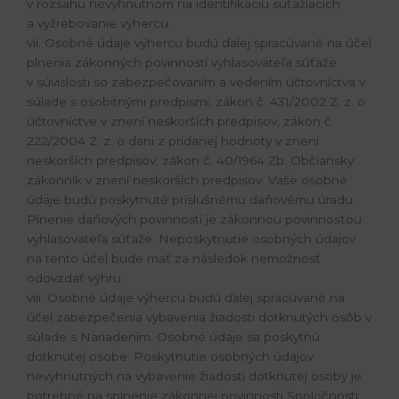
v rozsahu nevyhnutnom na identifikáciu súťažiacich
a vyžrebovanie výhercu.
vii. Osobné údaje výhercu budú ďalej spracúvané na účel
plnenia zákonných povinností vyhlasovateľa súťaže
v súvislosti so zabezpečovaním a vedením účtovníctva v
súlade s osobitnými predpismi: zákon č. 431/2002 Z. z. o
účtovníctve v znení neskorších predpisov, zákon č.
222/2004 Z. z. o dani z pridanej hodnoty v znení
neskorších predpisov, zákon č. 40/1964 Zb. Občiansky
zákonník v znení neskorších predpisov. Vaše osobné
údaje budú poskytnuté príslušnému daňovému úradu.
Plnenie daňových povinností je zákonnou povinnosťou
vyhlasovateľa súťaže. Neposkytnutie osobných údajov
na tento účel bude mať za následok nemožnosť
odovzdať výhru.
viii. Osobné údaje výhercu budú ďalej spracúvané na
účel zabezpečenia vybavenia žiadosti dotknutých osôb v
súlade s Nariadením. Osobné údaje sa poskytnú
dotknutej osobe. Poskytnutie osobných údajov
nevyhnutných na vybavenie žiadosti dotknutej osoby je
potrebné na splnenie zákonnej povinnosti Spoločnosti.