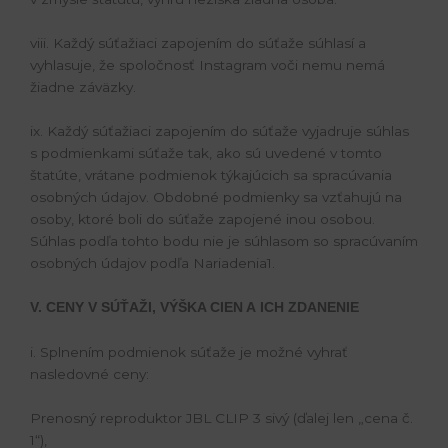
viii. Každý súťažiaci zapojením do súťaže súhlasí a
vyhlasuje, že spoločnosť Instagram voči nemu nemá
žiadne záväzky.
ix. Každý súťažiaci zapojením do súťaže vyjadruje súhlas
s podmienkami súťaže tak, ako sú uvedené v tomto
štatúte, vrátane podmienok týkajúcich sa spracúvania
osobných údajov. Obdobné podmienky sa vzťahujú na
osoby, ktoré boli do súťaže zapojené inou osobou.
Súhlas podľa tohto bodu nie je súhlasom so spracúvaním
osobných údajov podľa Nariadenia1.
V. CENY V SÚŤAŽI, VÝŠKA CIEN A ICH ZDANENIE
i. Splnením podmienok súťaže je možné vyhrať
nasledovné ceny:
Prenosný reproduktor JBL CLIP 3 sivý (ďalej len „cena č.
1“),