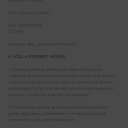
Zapísaný v registri:
Číslo zápisu v registri:
DIČ: 2020887715
IČ DPH:
(ďalej len ako „vyhlasovateľ súťaže“)
II. ÚČEL A PREDMET SÚŤAŽE
i. Účelom súťaže je informovať žiakov končiacich
základnú školu o ponuke učebných miest na stredných
odborných školách zapojených do systému duálneho
vzdelávania. Súťaž má zároveň pôsobiť na propagáciu
povolaní v systéme duálneho vzdelávania.
ii. Predmetom súťaže je sledovanie instagramového
profilu @dualne_vzdelavanie a označenie človeka
v komentári pod postom/statusom.