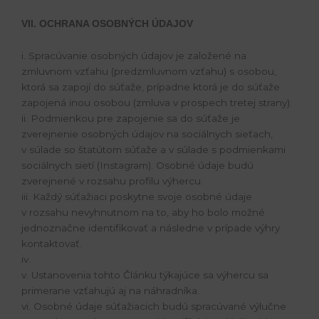
VII. OCHRANA OSOBNÝCH ÚDAJOV
i. Spracúvanie osobných údajov je založené na
zmluvnom vzťahu (predzmluvnom vzťahu) s osobou,
ktorá sa zapojí do súťaže, prípadne ktorá je do súťaže
zapojená inou osobou (zmluva v prospech tretej strany).
ii. Podmienkou pre zapojenie sa do súťaže je
zverejnenie osobných údajov na sociálnych sieťach,
v súlade so štatútom súťaže a v súlade s podmienkami
sociálnych sietí (Instagram). Osobné údaje budú
zverejnené v rozsahu profilu výhercu.
iii. Každý súťažiaci poskytne svoje osobné údaje
v rozsahu nevyhnutnom na to, aby ho bolo možné
jednoznačne identifikovať a následne v prípade výhry
kontaktovať.
iv.
v. Ustanovenia tohto Článku týkajúce sa výhercu sa
primerane vzťahujú aj na náhradníka.
vi. Osobné údaje súťažiacich budú spracúvané výlučne