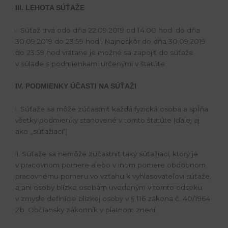
III. LEHOTA SÚŤAŽE
i. Súťaž trvá odo dňa 22.09.2019 od 14:00 hod. do dňa
30.09.2019 do 23:59 hod.. Najneskôr do dňa 30.09.2019
do 23:59 hod vrátane je možné sa zapojiť do súťaže
v súlade s podmienkami určenými v štatúte.
IV. PODMIENKY ÚČASTI NA SÚŤAŽI
i. Súťaže sa môže zúčastniť každá fyzická osoba a spĺňa
všetky podmienky stanovené v tomto štatúte (ďalej aj
ako „súťažiaci“).
ii. Súťaže sa nemôže zúčastniť taký súťažiaci, ktorý je
v pracovnom pomere alebo v inom pomere obdobnom
pracovnému pomeru vo vzťahu k vyhlasovateľovi súťaže,
a ani osoby blízke osobám uvedeným v tomto odseku
v zmysle definície blízkej osoby v § 116 zákona č. 40/1964
Zb. Občiansky zákonník v platnom znení.