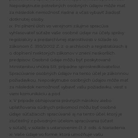
Neposkytnutie potrebných osobných údajov môže mať
za následok nemožnosť riadne a včas vybaviť žiadosť
dotknutej osoby.
ix. Pri plnení úloh vo verejnom záujme spracúva
vyhlasovateľ súťaže vaše osobné údaje na účely správy
registratúry a predarchívnej starostlivosti v súlade so
zákonom č. 395/2002 Z. z. o archívoch a registratúrach a
o doplnení niektorých zákonov v znení neskorších
predpisov. Osobné údaje môžu byť poskytované
Ministerstvu vnútra SR, prípadne sprostredkovateľovi.
Spracúvanie osobných údajov na tento účel je zákonnou
požiadavkou. Neposkytnutie osobných údajov môže mať
za následok nemožnosť vybaviť vašu požiadavku, viesť s
vami komunikáciu a pod.
x. V prípade obhajovania právnych nárokov alebo
uplatňovania súdnych právomocí môžu byť osobné
údaje súťažiacich spracúvané aj na tento účel, ktorý je
zlučiteľný z pôvodným účelom spracúvania (účasť
v súťaži), v súlade s ustanovením čl. ž. ods. 4 Nariadenia.
xi. Vaše údaje vo forme, ktorá umožňuje vašu