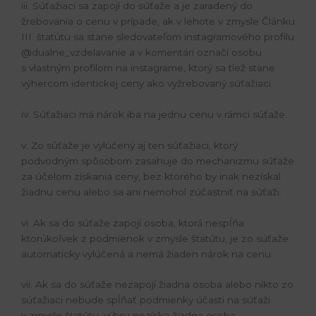
iii. Súťažiaci sa zapojí do súťaže a je zaradený do
žrebovania o cenu v prípade, ak v lehote v zmysle Článku
III. štatútu sa stane sledovateľom instagramového profilu
@dualne_vzdelavanie a v komentári označí osobu
s vlastným profilom na instagrame, ktorý sa tiež stane
výhercom identickej ceny ako vyžrebovaný súťažiaci.
iv. Súťažiaci má nárok iba na jednu cenu v rámci súťaže.
v. Zo súťaže je vylúčený aj ten súťažiaci, ktorý
podvodným spôsobom zasahuje do mechanizmu súťaže
za účelom získania ceny, bez ktorého by inak nezískal
žiadnu cenu alebo sa ani nemohol zúčastniť na súťaži.
vi. Ak sa do súťaže zapojí osoba, ktorá nespĺňa
ktorúkoľvek z podmienok v zmysle štatútu, je zo súťaže
automaticky vylúčená a nemá žiaden nárok na cenu.
vii. Ak sa do súťaže nezapojí žiadna osoba alebo nikto zo
súťažiaci nebude spĺňať podmienky účasti na súťaži
v zmysle štatútu, výhru nezíska žiadna osoba.