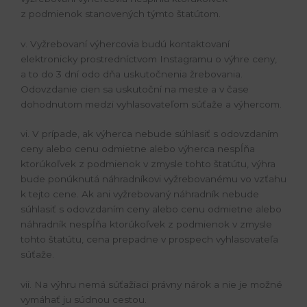
z podmienok stanovených týmto štatútom.
v. Vyžrebovaní výhercovia budú kontaktovaní
elektronicky prostredníctvom Instagramu o výhre ceny,
a to do 3 dní odo dňa uskutočnenia žrebovania.
Odovzdanie cien sa uskutoční na meste a v čase
dohodnutom medzi vyhlasovateľom súťaže a výhercom.
vi. V prípade, ak výherca nebude súhlasiť s odovzdaním
ceny alebo cenu odmietne alebo výherca nespĺňa
ktorúkoľvek z podmienok v zmysle tohto štatútu, výhra
bude ponúknutá náhradníkovi vyžrebovanému vo vzťahu
k tejto cene. Ak ani vyžrebovaný náhradník nebude
súhlasiť s odovzdaním ceny alebo cenu odmietne alebo
náhradník nespĺňa ktorúkoľvek z podmienok v zmysle
tohto štatútu, cena prepadne v prospech vyhlasovateľa
súťaže.
vii. Na výhru nemá súťažiaci právny nárok a nie je možné
vymáhať ju súdnou cestou.