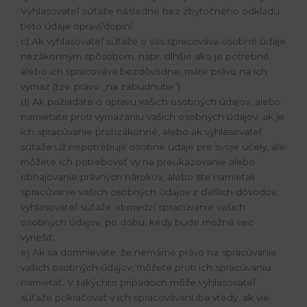
Vyhlasovateľ súťaže následne bez zbytočného odkladu
tieto údaje opraví/doplní.
c) Ak vyhlasovateľ súťaže o vás spracováva osobné údaje
nezákonným spôsobom, napr. dlhšie ako je potrebné
alebo ich spracováva bezdôvodne, máte právo na ich
výmaz (tzv. právo „na zabudnutie“).
d) Ak požiadate o opravu vašich osobných údajov, alebo
namietate proti vymazaniu vašich osobných údajov, ak je
ich spracúvanie protizákonné, alebo ak vyhlasovateľ
súťaže už nepotrebuje osobné údaje pre svoje účely, ale
môžete ich potrebovať vy na preukazovanie alebo
obhajovanie právnych nárokov, alebo ste namietali
spracúvanie vašich osobných údajov z ďalších dôvodov,
vyhlasovateľ súťaže obmedzí spracúvanie vašich
osobných údajov, po dobu, kedy bude možné vec
vyriešiť.
e) Ak sa domnievate, že nemáme právo na spracúvanie
vašich osobných údajov, môžete proti ich spracúvaniu
namietať. V takýchto prípadoch môže vyhlasovateľ
súťaže pokračovať v ich spracovávaní iba vtedy, ak vie