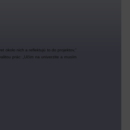
t okolo nich a reflektujú to do projektov,“
valitou prác: „Učím na univerzite a musím