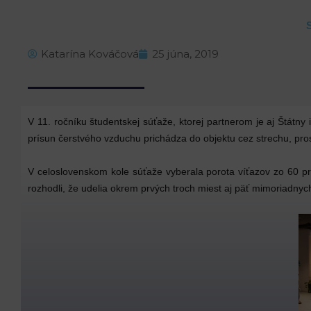
Katarína Kováčová
25 júna, 2019
V 11. ročníku študentskej súťaže, ktorej partnerom je aj Štátny
prísun čerstvého vzduchu prichádza do objektu cez strechu, pr
V celoslovenskom kole súťaže vyberala porota víťazov zo 60 pro
rozhodli, že udelia okrem prvých troch miest aj päť mimoriadny