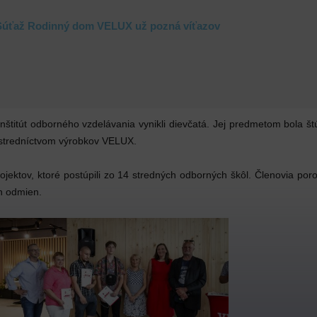
Súťaž Rodinný dom VELUX už pozná víťazov
 inštitút odborného vzdelávania vynikli dievčatá. Jej predmetom bola 
ostredníctvom výrobkov VELUX.
jektov, ktoré postúpili zo 14 stredných odborných škôl. Členovia poro
ch odmien.