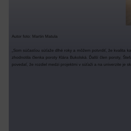
Autor foto: Martin Matula
„Som súčasťou súťaže dlhé roky a môžem potvrdiť, že kvalita každý
zhodnotila členka poroty Klára Bukolská. Ďalší člen poroty, Šte
povedať, že rozdiel medzi projektmi v súťaži a na univerzite je s