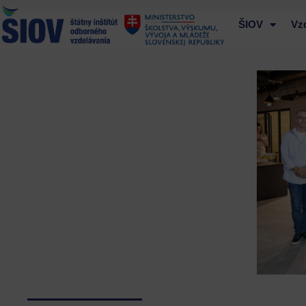
Preskočiť
na
ŠIOV
Vz
obsah