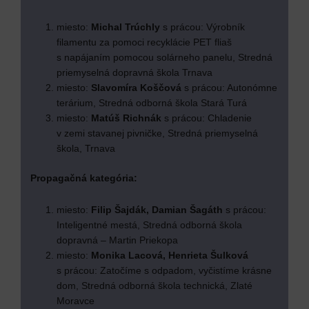
miesto:
Michal Trúchly
s prácou: Výrobník
filamentu za pomoci recyklácie PET fliaš
s napájaním pomocou solárneho panelu, Stredná
priemyselná dopravná škola Trnava
miesto:
Slavomíra Koščová
s prácou: Autonómne
terárium, Stredná odborná škola Stará Turá
miesto:
Matúš Richnák
s prácou: Chladenie
v zemi stavanej pivničke, Stredná priemyselná
škola, Trnava
Propagačná kategória:
miesto:
Filip Šajdák,
Damian Šagáth
s prácou:
Inteligentné mestá, Stredná odborná škola
dopravná – Martin Priekopa
miesto:
Monika Lacová, Henrieta Šulková
s prácou: Zatočíme s odpadom, vyčistíme krásne
dom, Stredná odborná škola technická, Zlaté
Moravce