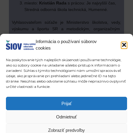
miesto:
Kristián Rada
s prácou: Je najvyšší čas,
Stredná odborná škola technická, Humenné.
Vyhlasovateľom súťaže je Ministerstvo školstva, vedy,
výskumu a športu SR a metodickým, organizačným
a odborným garantom je odbor podpory smerovania
Informácia o používaní súborov
mládeže Štátneho inštitútu odborného vzdelávania
cookies
v spolupráci so Strednou odbornou školou podnikania
v remeslách a službách Senica.
Na poskytovanie tých najlepších skúseností používame technológie,
ako sú súbory cookie na ukladanie a/alebo prístup k informáciám o
zariadení. Súhlas s týmito technológiami nám umožní spracovávať
údaje, ako je správanie pri prehliadaní alebo jedinečné ID na tejto
stránke. Nesúhlas alebo odvolanie súhlasu môže nepriaznivo ovplyvniť
určité vlastnosti a funkcie.
Prev
Ďa
POSLEDNÉ ČLÁNKY
NOVŠIE ČLÁNKY
Prijať
Mladý ekofarmár – súťaž o mlieku už 23 rokov prispieva k zvyšovaniu odborných vedomosti a zručnosti stredoškolákov v agrosektore
Pozývame Vás na webinár „Úloha akčných plánov v rozvoji kvality vzdelávania“
Odmietnuť
Copyright © 2026 ŠIOV - štátny inštitút odborného vzdelávania
Zobraziť predvoľby