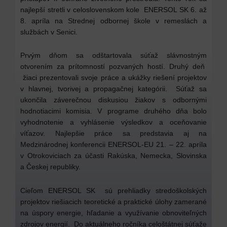
najlepší stretli v celoslovenskom kole ENERSOL SK 6. až
8. apríla na Strednej odbornej škole v remeslách a
službách v Senici.
Prvým dňom sa odštartovala súťaž slávnostným
otvorením za prítomností pozvaných hostí. Druhý deň
žiaci prezentovali svoje práce a ukážky riešení projektov
v hlavnej, tvorivej a propagačnej kategórii. Súťaž sa
ukončila záverečnou diskusiou žiakov s odbornými
hodnotiacimi komisia. V programe druhého dňa bolo
vyhodnotenie a vyhlásenie výsledkov a oceňovanie
víťazov. Najlepšie práce sa predstavia aj na
Medzinárodnej konferencii ENERSOL-EU 21. – 22. apríla
v Otrokoviciach za účasti Rakúska, Nemecka, Slovinska
a Českej republiky.
Cieľom ENERSOL SK sú prehliadky stredoškolských
projektov riešiacich teoretické a praktické úlohy zamerané
na úspory energie, hľadanie a využívanie obnoviteľných
zdrojov energií. Do aktuálneho ročníka celoštátnej súťaže