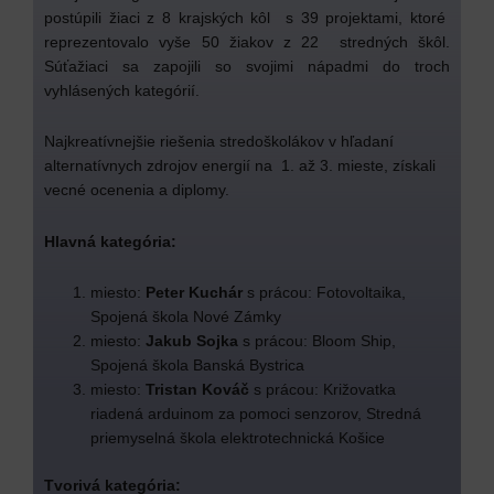
postúpili žiaci z 8 krajských kôl s 39 projektami, ktoré
reprezentovalo vyše 50 žiakov z 22 stredných škôl.
Súťažiaci sa zapojili so svojimi nápadmi do troch
vyhlásených kategórií.
Najkreatívnejšie riešenia stredoškolákov v hľadaní
alternatívnych zdrojov energií na 1. až 3. mieste, získali
vecné ocenenia a diplomy.
Hlavná kategória:
miesto:
Peter Kuchár
s prácou: Fotovoltaika,
Spojená škola Nové Zámky
miesto:
Jakub Sojka
s prácou: Bloom Ship,
Spojená škola Banská Bystrica
miesto:
Tristan Kováč
s prácou: Križovatka
riadená arduinom za pomoci senzorov, Stredná
priemyselná škola elektrotechnická Košice
Tvorivá kategória: