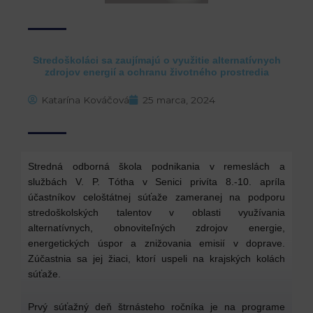
Stredoškoláci sa zaujímajú o využitie alternatívnych
zdrojov energií a ochranu životného prostredia
Katarína Kováčová
25 marca, 2024
Stredná odborná škola podnikania v remeslách a
službách V. P. Tótha v Senici privíta 8.-10. apríla
účastníkov celoštátnej súťaže zameranej na podporu
stredoškolských talentov v oblasti využívania
alternatívnych, obnoviteľných zdrojov energie,
energetických úspor a znižovania emisií v doprave.
Zúčastnia sa jej žiaci, ktorí uspeli na krajských kolách
súťaže.
Prvý súťažný deň štrnásteho ročníka je na programe