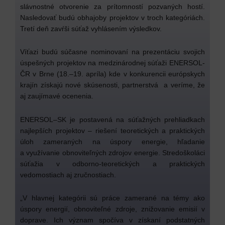
slávnostné otvorenie za prítomností pozvaných hostí.
Nasledovať budú obhajoby projektov v troch kategóriách.
Tretí deň zavŕši súťaž vyhlásením výsledkov.
Víťazi budú súčasne nominovaní na prezentáciu svojich
úspešných projektov na medzinárodnej súťaži ENERSOL-
ČR v Brne (18.–19. apríla) kde v konkurencii európskych
krajín získajú nové skúsenosti, partnerstvá a veríme, že
aj zaujímavé ocenenia.
ENERSOL–SK je postavená na súťažných prehliadkach
najlepších projektov – riešení teoretických a praktických
úloh zameraných na úspory energie, hľadanie
a využívanie obnoviteľných zdrojov energie. Stredoškoláci
súťažia v odborno-teoretických a praktických
vedomostiach aj zručnostiach.
„V hlavnej kategórii sú práce zamerané na témy ako
úspory energií, obnoviteľné zdroje, znižovanie emisií v
doprave. Ich význam spočíva v získaní podstatných