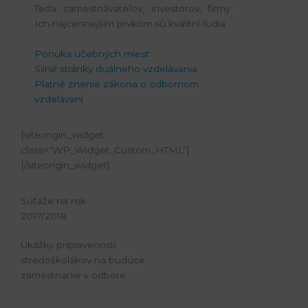
Teda zamestnávateľov, investorov, firmy.
Ich najcennejším prvkom sú kvalitní ľudia.
Ponuka učebných miest
Silné stránky duálneho vzdelávania
Platné znenie zákona o odbornom
vzdelávaní
[siteorigin_widget
class=“WP_Widget_Custom_HTML“]
[/siteorigin_widget]
Súťaže na rok
2017/2018
Ukážky pripravenosti
stredoškolákov na budúce
zamestnanie v odbore