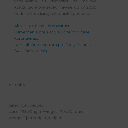
vzdelávania sú dispozícii na mailové
konzultácie pre školy. Navyše od 1.4.2020
bude k dipozícii aj telefonická podpora.
Aktuality v čase koronavírusu
Usmernenia pre školy a učiteľov v čase
koronavírusu
Konzultačné centrum pre školy (napr. k
ŠVP, ŠkVP a iné)
Aktuality
[siteorigin_widget
class=“SiteOrigin_Widget_PostCarousel_
Widget“]
[/siteorigin_widget]