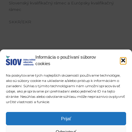
Slovenský kvalifikačný rámec a Európsky kvalifikačný
rámec
SKKR/EKR
Slovenský kvalifikačný rámec (SKKR) je
Informácia o používaní súborov
komplexný rámec, ktorý obsahuje všetky
cookies
kvalifikácie udeľované v systéme
všeobecného vzdelávania, odborného
Na poskytovanie tých najlepších skúseností používame technológie,
ako sú súbory cookie na ukladanie a/alebo prístup k informáciám o
vzdelávania, vysokoškolského vzdelávania
zariadení. Súhlas s týmito technológiami nám umožní spracovávať
a ďalšieho vzdelávania na Slovensku,
údaje, ako je správanie pri prehliadaní alebo jedinečné ID na tejto
ktoré je možné získať cestou formálneho
stránke. Nesúhlas alebo odvolanie súhlasu môže nepriaznivo ovplyvniť
(školského) vzdelávania, neformálneho
určité vlastnosti a funkcie.
(ďalšieho) vzdelávania a informálneho
učenia sa.
Prijať
viac info SKKR/EKR
Odmietnuť