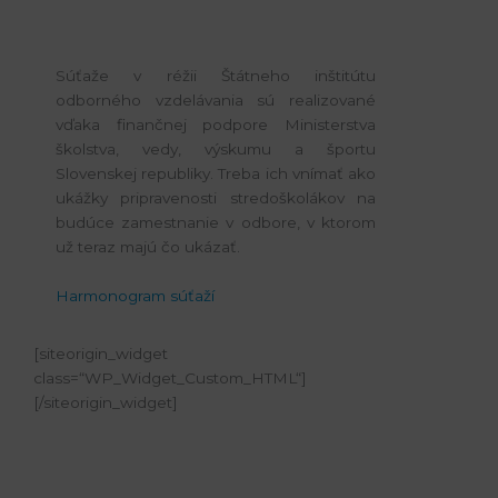
Súťaže v réžii Štátneho inštitútu
odborného vzdelávania sú realizované
vďaka finančnej podpore Ministerstva
školstva, vedy, výskumu a športu
Slovenskej republiky. Treba ich vnímať ako
ukážky pripravenosti stredoškolákov na
budúce zamestnanie v odbore, v ktorom
už teraz majú čo ukázať.
Harmonogram súťaží
[siteorigin_widget
class=“WP_Widget_Custom_HTML“]
[/siteorigin_widget]