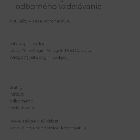
odborného vzdelávania
Aktuality v čase Koronavírusu
[siteorigin_widget
class=“SiteOrigin_Widget_PostCarousel_
Widget“]
[/siteorigin_widget]
Štátny
inštitút
odborného
vzdelávania
Nové sekcie v súvislosti
s aktuálnou pandémiou koronavírusu