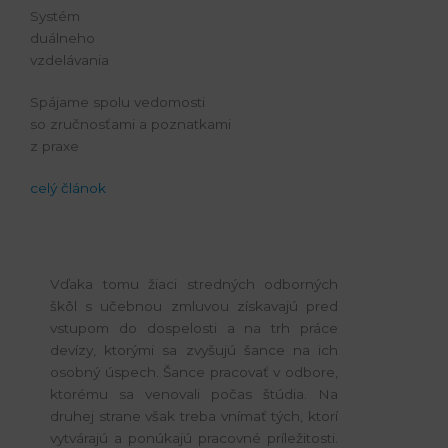
Systém
duálneho
vzdelávania
Spájame spolu vedomosti
so zručnosťami a poznatkami
z praxe
celý článok
Vďaka tomu žiaci stredných odborných
škôl s učebnou zmluvou získavajú pred
vstupom do dospelosti a na trh práce
devízy, ktorými sa zvyšujú šance na ich
osobný úspech. Šance pracovať v odbore,
ktorému sa venovali počas štúdia. Na
druhej strane však treba vnímať tých, ktorí
vytvárajú a ponúkajú pracovné príležitosti.