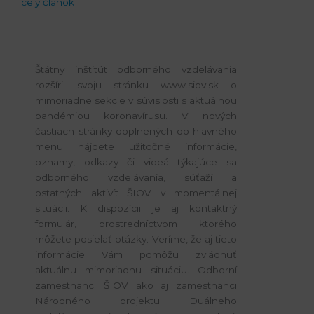
celý článok
Štátny inštitút odborného vzdelávania
rozšíril svoju stránku www.siov.sk o
mimoriadne sekcie v súvislosti s aktuálnou
pandémiou koronavírusu. V nových
častiach stránky doplnených do hlavného
menu nájdete užitočné informácie,
oznamy, odkazy či videá týkajúce sa
odborného vzdelávania, súťaží a
ostatných aktivít ŠIOV v momentálnej
situácii. K dispozícii je aj kontaktný
formulár, prostredníctvom ktorého
môžete posielať otázky. Veríme, že aj tieto
informácie Vám pomôžu zvládnuť
aktuálnu mimoriadnu situáciu. Odborní
zamestnanci ŠIOV ako aj zamestnanci
Národného projektu Duálneho