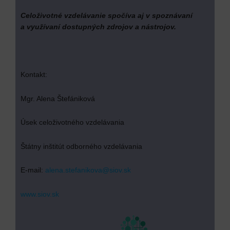
Celoživotné vzdelávanie spočíva aj v spoznávaní
a využívaní dostupných zdrojov a nástrojov.
Kontakt:
Mgr. Alena Štefániková
Úsek celoživotného vzdelávania
Štátny inštitút odborného vzdelávania
E-mail:
alena.stefanikova@siov.sk
www.siov.sk