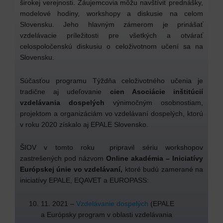
širokej verejnosti. Záujemcovia môžu navštíviť prednášky,
modelové hodiny, workshopy a diskusie na celom
Slovensku. Jeho hlavným zámerom je prinášať
vzdelávacie príležitosti pre všetkých a otvárať
celospoločenskú diskusiu o celoživotnom učení sa na
Slovensku.
Súčasťou programu Týždňa celoživotného učenia je
tradične aj udeľovanie
cien Asociácie inštitúcií
vzdelávania dospelých
výnimočným osobnostiam,
projektom a organizáciám vo vzdelávaní dospelých, ktorú
v roku 2020 získalo aj EPALE Slovensko.
ŠIOV v tomto roku pripravil sériu workshopov
zastrešených pod názvom
Online akadémia – Iniciatívy
Európskej únie vo vzdelávaní,
ktoré budú zamerané na
iniciatívy EPALE, EQAVET a EUROPASS:
11. 2021 –
Vzdelávanie dospelých
(EPALE
a Európsky program v oblasti vzdelávania