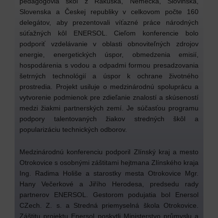
pedagógovia škôl z Rakúska, Nemecka, Slovinska,
Slovenska a Českej republiky v celkovom počte 160
delegátov, aby prezentovali víťazné práce národných
súťažných kôl ENERSOL. Cieľom konferencie bolo
podporiť vzdelávanie v oblasti obnoviteľných zdrojov
energie, energetických úspor, obmedzenia emisií,
hospodárenia s vodou a odpadmi formou presadzovania
šetrných technológií a úspor k ochrane životného
prostredia. Projekt usiluje o medzinárodnú spoluprácu a
vytvorenie podmienok pre zdieľanie znalostí a skúseností
medzi žiakmi partnerských zemí. Je súčasťou programu
podpory talentovaných žiakov stredných škôl a
popularizáciu technických odborov.
Medzinárodnú konferenciu podporil Zlínský kraj a mesto
Otrokovice s osobnými záštitami hejtmana Zlínského kraja
Ing. Radima Holiše a starostky mesta Otrokovice Mgr.
Hany Večerkové a Jiřího Herodesa, predsedu rady
partnerov ENERSOL. Gestorom podujatia bol Enersol
CZech. Z. s. a Stredná priemyselná škola Otrokovice.
Záštitu projektu Enersol poskytli Ministerstvo průmyslu a