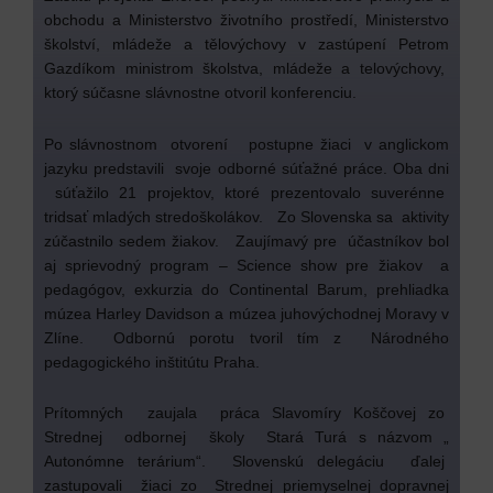
obchodu a Ministerstvo životního prostředí, Ministerstvo
školství, mládeže a tělovýchovy v zastúpení Petrom
Gazdíkom ministrom školstva, mládeže a telovýchovy,
ktorý súčasne slávnostne otvoril konferenciu.
Po slávnostnom otvorení postupne žiaci v anglickom
jazyku predstavili svoje odborné súťažné práce. Oba dni
súťažilo 21 projektov, ktoré prezentovalo suverénne
tridsať mladých stredoškolákov. Zo Slovenska sa aktivity
zúčastnilo sedem žiakov. Zaujímavý pre účastníkov bol
aj sprievodný program – Science show pre žiakov a
pedagógov, exkurzia do Continental Barum, prehliadka
múzea Harley Davidson a múzea juhovýchodnej Moravy v
Zlíne. Odbornú porotu tvoril tím z Národného
pedagogického inštitútu Praha.
Prítomných zaujala práca Slavomíry Koščovej zo
Strednej odbornej školy Stará Turá s názvom „
Autonómne terárium“. Slovenskú delegáciu ďalej
zastupovali žiaci zo Strednej priemyselnej dopravnej