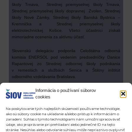
školy Trnava, Strednej priemyselnej školy Trnava,
Strednej priemyselnej školy dopravnej Zvolen, Strednej
školy Nové Zámky, Strednej školy Banská Bystrica –
Kremnička a Strednej priemyselnej školy
elektrotechnickej Košice. Všetci účastníci získali
mimoriadne ocenenia za aktívnu účasť.
Slovenskú delegáciu podporila Celoštátna odborná
komisia ENERSOL pod vedením predsedníčky Danice
Rapantovej zo Strednej odbornej školy podnikania
v remeslách a službách Senica a Štátny inštitút
odborného vzdelávania Bratislava.
Informácia o používaní súborov
cookies
Na poskytovanie tých najlepších skúseností používame technológie,
ako sú súbory cookie na ukladanie a/alebo prístup k informáciám o
zariadení. Súhlas s týmito technológiami nám umožní spracovávať
údaje, ako je správanie pri prehliadaní alebo jedinečné ID na tejto
stránke. Nesúhlas alebo odvolanie súhlasu môže nepriaznivo ovplyvniť