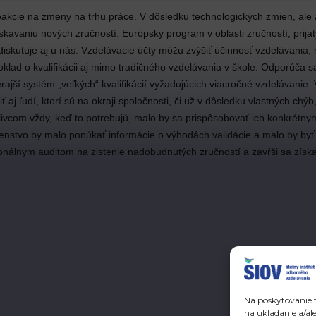
kcie na zmeny na trhu práce. V dôsledku technologických zmien, ale 
skavaniu nových zručností. Európsky program v oblasti zručností, prija
v diskutuje aj u nás. Vzdelávacie účty môžu zvýšiť účinnosť vzdelávani
klad o kvalifikácii aj mimo tradičného vzdelávania v škole. Odporúča sa
oterajší systém „veľkých“ kvalifikácií vyžadujúcich viacročné vzdelávanie
 aj ľudí, ktorí sú na okraji spoločnosti, či už v dôsledku vlastných ch
tlivcom vždy, keď to potrebujú, malo by sa prispôsobovať ich konkrét
stvo by malo ponúkať informácie o výhodách validácie a malo by byť je
sonálnym auditom na zistenie nadobudnutých zručností a zavŕši sa získ
Na poskytovanie t
na ukladanie a/al