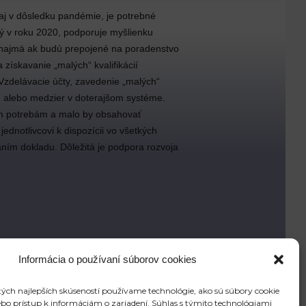
aj v dôsledku pandémie, je potrebné
tý v roku 2020, podporuje myšlienku
a, najmä ak budú prepojené na poradenstvo
 získavanie „malých“ kvalifikácií
. Vzdelávacie účty, zavedenie „malých“
ýb, alebo medzier v doterajšom systéme.
nym potrebám a malo by obsahovať
dnotlivcovi k dispozícii vo všetkých
aním dokladu. Dôležitá je podpora rozvoja
Informácia o používaní súborov cookies
ých najlepších skúseností používame technológie, ako sú súbory cookie
ebo prístup k informáciám o zariadení. Súhlas s týmito technológiami