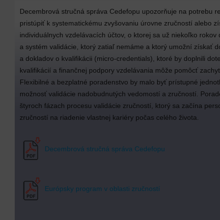
Decembrová stručná správa Cedefopu upozorňuje na potrebu rea
pristúpiť k systematickému zvyšovaniu úrovne zručností alebo zí
individuálnych vzdelávacích účtov, o ktorej sa už niekoľko roko
a systém validácie, ktorý zatiaľ nemáme a ktorý umožní získať do
a dokladov o kvalifikácii (micro-credentials), ktoré by doplnili d
kvalifikácií a finančnej podpory vzdelávania môže pomôcť zachytiť
Flexibilné a bezplatné poradenstvo by malo byť prístupné jedno
možnosť validácie nadobudnutých vedomostí a zručností. Poraden
štyroch fázach procesu validácie zručností, ktorý sa začína per
zručností na riadenie vlastnej kariéry počas celého života.
Decembrová stručná správa Cedefopu
Európsky program v oblasti zručností