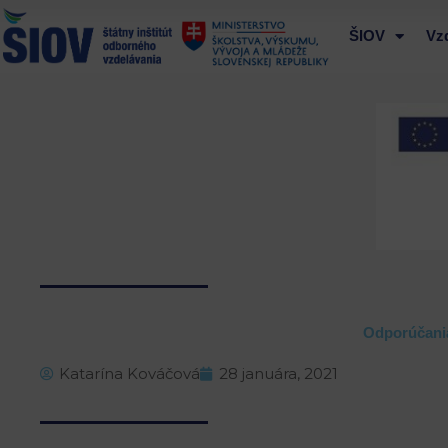
Preskočiť
na
ŠIOV
Vz
obsah
Odporúčania
Katarína Kováčová
28 januára, 2021