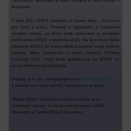
Východnom Slovensku a Ivana Studená a Laco Oravec v
Bratislave.
V roku 2021 EPALE dominujú tri hlavné témy – Zručnosti
pre život a prácu, Prechod k digitalizácii a Inkluzívne
sociálne zmeny, na ktoré bude zameraná aj európska
konferencia EPALE v novembri 2021. Na tieto témy môžu
užívatelia EPALE do konca októbra posielať svoje osobné
príbehy alebo skúsenosti v rámci iniciatívy Príbehy
komunity 2021, ktoré budú publikované na EPALE vo
forme elektronickej publikácie.
Pridajte sa k nám, zaregistrujte sa na
www.epale.sk
a podeľte sa o svoje aktivity, skúsenosti a projekty.
Aktivity EPALE Slovensko môžete sledovať aj na
sociálnych sieťach, na facebookovej stráne EPALE
Slovensko a Twitteri EPALE Slovensko.