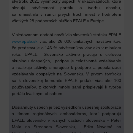
štvrťroku 2021 výnimočný úspech. V ukazovateľoch, ktoré
sledujú návštevnosť portálu a tvorbu obsahu,
sa umiestnila v rámci prvých troch miest v hodnotení
všetkých 28 podporných služieb EPALE v Európe.
V sledovanom období navštívilo slovenskú stránku EPALE
www.epale.sk
viac ako 26 000 unikátnych návštevníkov,
čo predstavuje o 146 % návštevníkov viac ako v minulom
roku. EPALE Slovensko aktívne pracuje s cieľovou
skupinou dospelých, podporuje celoživotné vzdelávanie
a realizuje aktivity smerujúce k podpore a popularizácii
vzdelávania dospelých na Slovensku. V prvom štvrťroku
sa k slovenskej komunite EPALE pridalo viac ako 100
používateľov, z ktorých mnohí sami prispievajú k tvorbe
portálu kvalitným obsahom.
Dosiahnutý úspech je tiež výsledkom úspešnej spolupráce
s tímom regionálnych ambasádorov, ktorí podporujú
EPALE Slovensko v rôznych častiach Slovenska – Peter
Maľa na Strednom Slovensku, Erika Novotná na