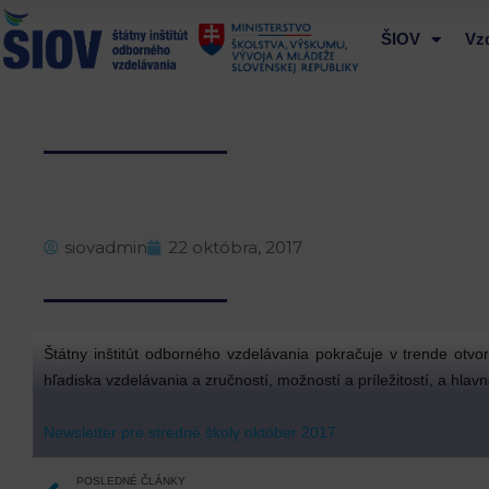
Preskočiť
na
ŠIOV
Vz
obsah
siovadmin
22 októbra, 2017
Štátny inštitút odborného vzdelávania pokračuje v trende otv
hľadiska vzdelávania a zručností, možností a príležitostí, a hl
Newsletter pre stredné školy október 2017
Prev
POSLEDNÉ ČLÁNKY