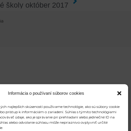
né školy október 2017
ia
Informácia o používaní súborov cookies
ých najlepších skúseností používame technológie, ako sú súbory cookie
ebo prístup k informáciám o zariadení. Súhlas s týmito technológiami
vávať údaje, ako je správanie pri prehliadaní alebo jedinečné ID na
súhlas alebo odvolanie súhlasu môže nepriaznivo ovplyvniť určité
ie.