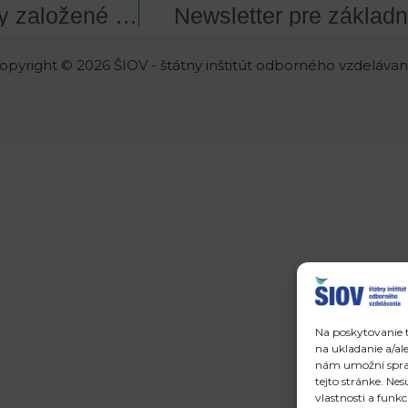
Veľtrh cvičných firiem preverí firmy založené žiakmi stredných škôl
Newsletter pre základ
opyright © 2026 ŠIOV - štátny inštitút odborného vzdelávan
Na poskytovanie t
na ukladanie a/al
nám umožní spraco
tejto stránke. Ne
vlastnosti a funkc