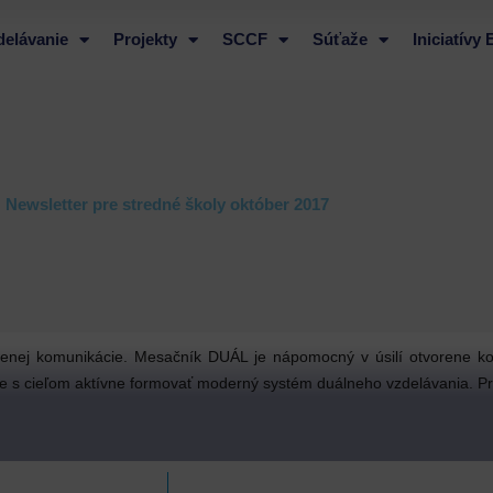
delávanie
Projekty
SCCF
Súťaže
Iniciatívy
Newsletter pre stredné školy október 2017
orenej komunikácie. Mesačník DUÁL je nápomocný v úsilí otvorene ko
avne s cieľom aktívne formovať moderný systém duálneho vzdelávania. Pra