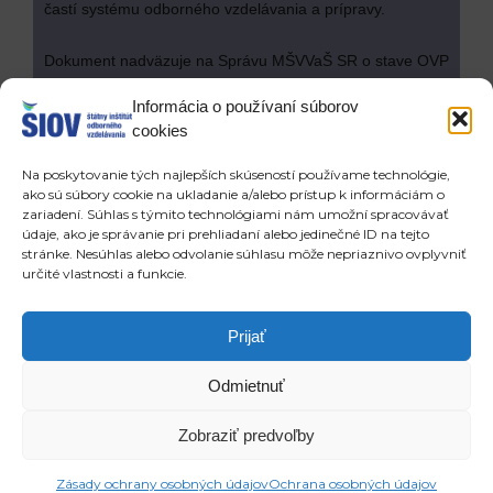
častí systému odborného vzdelávania a prípravy.
Dokument nadväzuje na Správu MŠVVaŠ SR o stave OVP
z roku 2015 a popisuje zmeny, ktoré v tejto oblasti nastali
Informácia o používaní súborov
počas uplynulých piatich rokov.
cookies
Pripomienky, návrhy a komentáre môžete posielať
Na poskytovanie tých najlepších skúseností používame technológie,
prostredníctvom formulára na web-
ako sú súbory cookie na ukladanie a/alebo prístup k informáciám o
stránke
okvalite.sk
v termíne do 30. 6. 2020.
zariadení. Súhlas s týmito technológiami nám umožní spracovávať
údaje, ako je správanie pri prehliadaní alebo jedinečné ID na tejto
stránke. Nesúhlas alebo odvolanie súhlasu môže nepriaznivo ovplyvniť
NRM EQAVET Slovensko
určité vlastnosti a funkcie.
Prev
Ďa
POSLEDNÉ ČLÁNKY
NOVŠIE ČLÁNKY
Prijať
Stredoškoláci riešia aj obnoviteľné zdroje energií
Informácia o presune termínu 2. ROČNIKA MEDZINÁRODNEJ LETNEJ ŠKOLY MLADÝCH VEDCOV
Odmietnuť
Copyright © 2026 ŠIOV - štátny inštitút odborného vzdelávania
Zobraziť predvoľby
Zásady ochrany osobných údajov
Ochrana osobných údajov