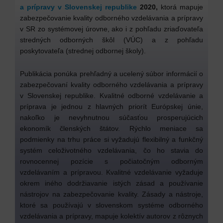
a prípravy v Slovenskej republike
2020,
ktorá mapuje
zabezpečovanie kvality odborného vzdelávania a prípravy
v SR zo systémovej úrovne, ako i z pohľadu zriaďovateľa
stredných odborných škôl (VÚC) a z pohľadu
poskytovateľa (strednej odbornej školy).
Publikácia ponúka prehľadný a ucelený súbor informácií o
zabezpečovaní kvality odborného vzdelávania a prípravy
v Slovenskej republike. Kvalitné odborné vzdelávanie a
príprava je jednou z hlavných priorít Európskej únie,
nakoľko je nevyhnutnou súčasťou prosperujúcich
ekonomík členských štátov. Rýchlo meniace sa
podmienky na trhu práce si vyžadujú flexibilný a funkčný
systém celoživotného vzdelávania, čo ho stavia do
rovnocennej pozície s počiatočným odborným
vzdelávaním a prípravou. Kvalitné vzdelávanie vyžaduje
okrem iného dodržiavanie istých zásad a používanie
nástrojov na zabezpečovanie kvality. Zásady a nástroje,
ktoré sa používajú v slovenskom systéme odborného
vzdelávania a prípravy, mapuje kolektív autorov z rôznych