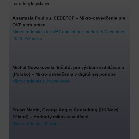
národnej legislatíve:
Anastasia Pouliou, CEDEFOP – Mikro-osvedčenia pre
OVP a trh práce
Microcredentials for VET and labour market_5 December
2023_APouliou
Michal Nowakowski, Inštitút pre výskum vzdelávania
(Poľsko) – Mikro-osvedčenia v digitálnej podobe
Microcredentials_Nowakowski
Stuart Martin, George Angus Consulting (UK/Nový
Zéland) – Hodnoty mikro-osvedčení
Microcredential_Martin