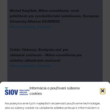
Michal Karpíšek, Mikro-osvedčenia: nové
príležitosti pre vysokoškolské vzdelávanie, European
University Alliance E3UDRES2
Microcredentials_Karpisek
Zoltán Várkonyi, Európska sieť pre
základné zručnosti – Mikro-osvedčenia pre
učiteľov základných zručností
Microcredentials_Varkonyi
Informácia o používaní súborov
Juraj Vantuch, ŠIOV – Mikro-osvedčenia: čo sa
cookies
môžeme naučiť zo zahraničných skúseností
Microcredentials_Vantuch
Na poskytovanie tých najlepších skúseností používame technológie,
ako sú súbory cookie na ukladanie a/alebo prístup k informáciám o