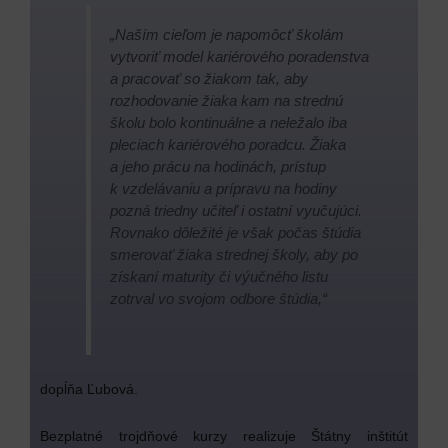
„Naším cieľom je napomôcť školám
vytvoriť model kariérového poradenstva
a pracovať so žiakom tak, aby
rozhodovanie žiaka kam na strednú
školu bolo kontinuálne a neležalo iba
pleciach kariérového poradcu. Žiaka
a jeho prácu na hodinách, prístup
k vzdelávaniu a prípravu na hodiny
pozná triedny učiteľ i ostatní vyučujúci.
Rovnako dôležité je však počas štúdia
smerovať žiaka strednej školy, aby po
získaní maturity či výučného listu
zotrval vo svojom odbore štúdia,“
dopĺňa Ľubová.
Bezplatné trojdňové kurzy realizuje Štátny inštitút