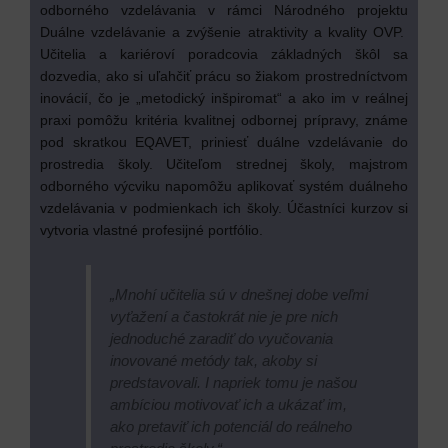
odborného vzdelávania v rámci Národného projektu
Duálne vzdelávanie a zvýšenie atraktivity a kvality OVP.
Učitelia a kariéroví poradcovia základných škôl sa
dozvedia, ako si uľahčiť prácu so žiakom prostredníctvom
inovácií, čo je „metodický inšpiromat“ a ako im v reálnej
praxi pomôžu kritéria kvalitnej odbornej prípravy, známe
pod skratkou EQAVET, priniesť duálne vzdelávanie do
prostredia školy. Učiteľom strednej školy, majstrom
odborného výcviku napomôžu aplikovať systém duálneho
vzdelávania v podmienkach ich školy. Účastníci kurzov si
vytvoria vlastné profesijné portfólio.
„Mnohí učitelia sú v dnešnej dobe veľmi
vyťažení a častokrát nie je pre nich
jednoduché zaradiť do vyučovania
inovované metódy tak, akoby si
predstavovali. I napriek tomu je našou
ambíciou motivovať ich a ukázať im,
ako pretaviť ich potenciál do reálneho