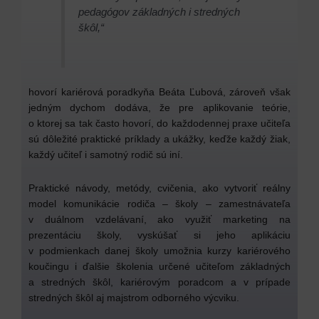
pedagógov základných i stredných
škôl,“
hovorí kariérová poradkyňa Beáta Ľubová, zároveň však
jedným dychom dodáva, že pre aplikovanie teórie,
o ktorej sa tak často hovorí, do každodennej praxe učiteľa
sú dôležité praktické príklady a ukážky, keďže každý žiak,
každý učiteľ i samotný rodič sú iní.
Praktické návody, metódy, cvičenia, ako vytvoriť reálny
model komunikácie rodiča – školy – zamestnávateľa
v duálnom vzdelávaní, ako využiť marketing na
prezentáciu školy, vyskúšať si jeho aplikáciu
v podmienkach danej školy umožnia kurzy kariérového
koučingu i ďalšie školenia určené učiteľom základných
a stredných škôl, kariérovým poradcom a v prípade
stredných škôl aj majstrom odborného výcviku.