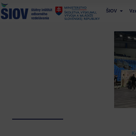
Preskočiť
na
ŠIOV
Vz
obsah
K