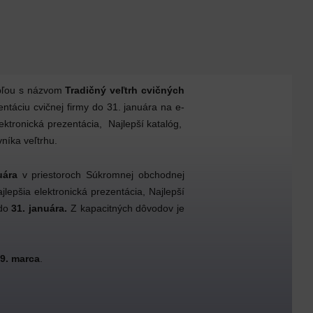
pľou s názvom
Tradičný veľtrh cvičných
ntáciu cvičnej firmy do 31. januára na e-
lektronická prezentácia, Najlepší katalóg,
níka veľtrhu.
uára
v priestoroch Súkromnej obchodnej
lepšia elektronická prezentácia, Najlepší
do
31. januára.
Z kapacitných dôvodov je
9. marca
.