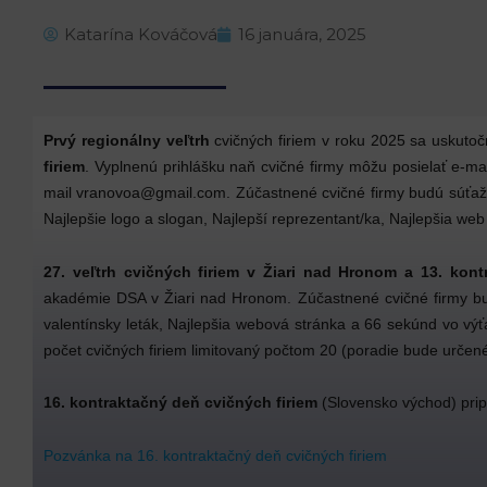
Katarína Kováčová
16 januára, 2025
Prvý regionálny veľtrh
cvičných firiem v roku 2025 sa uskuto
firiem
. Vyplnenú prihlášku naň cvičné firmy môžu posielať e-ma
mail vranovoa@gmail.com. Zúčastnené cvičné firmy budú súťažiť v
Najlepšie logo a slogan, Najlepší reprezentant/ka, Najlepšia we
27. veľtrh cvičných firiem v Žiari nad Hronom a 13. kon
akadémie DSA v Žiari nad Hronom. Zúčastnené cvičné firmy budú 
valentínsky leták, Najlepšia webová stránka a 66 sekúnd vo výť
počet cvičných firiem limitovaný počtom 20 (poradie bude určené
16. kontraktačný deň cvičných firiem
(Slovensko východ) pr
Pozvánka na 16. kontraktačný deň cvičných firiem