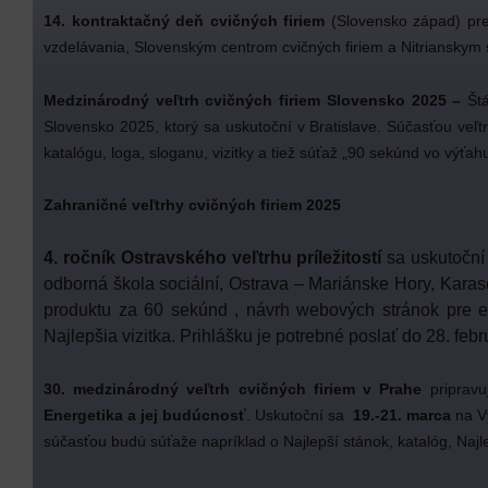
14. kontraktačný deň cvičných firiem
(Slovensko západ) p
vzdelávania, Slovenským centrom cvičných firiem a Nitriansky
Medzinárodný veľtrh cvičných firiem Slovensko 2025 –
Št
Slovensko 2025, ktorý sa uskutoční v Bratislave. Súčasťou veľtr
katalógu, loga, sloganu, vizitky a tiež súťaž „90 sekúnd vo výťah
Zahraničné veľtrhy cvičných firiem 2025
4. ročník Ostravského veľtrhu príležitostí
sa uskutočn
odborná škola sociální, Ostrava – Mariánske Hory, Karas
produktu za 60 sekúnd , návrh webových stránok pre e-s
Najlepšia vizitka. Prihlášku je potrebné poslať do 28. febr
30. medzinárodný veľtrh cvičných firiem v Prahe
pripravu
Energetika a jej budúcnosť
. Uskutoční sa
19.-21. marca
na V
súčasťou budú súťaže napríklad o Najlepší stánok, katalóg, Najle