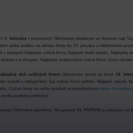
ční
7. februára
v priestoroch Obchodnej akadémie vo Vranove nad To
ilom alebo poštou na adresu školy do 24. januára a elektronickú preze
 kategórii Najlepšia cvičná firma, Najlepší imidž stánku, Najlepšia e
b stránka s e-shopom, Najlepšia zodpovedná cvičná firma, Cena návštev
traktačný deň cvičných firiem
(Slovensko stred) sa koná
13. febr
súťažiť v kategóriách Top cvičná firma veľtrhu, Najlepší stánok, Naj
ahu. Cvičné firmy sa môžu prihlásiť prostredníctvom
online formulára
 podľa podania prihlášky).
ipravuje Obchodná akadémia, Murgašova 94, POPRAD a uskutoční sa
1