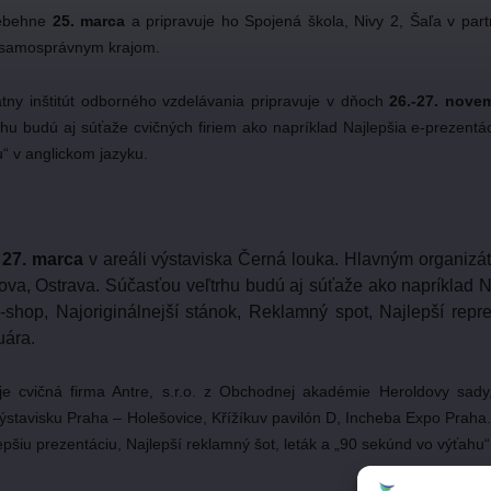
rebehne
25. marca
a pripravuje ho Spojená škola, Nivy 2, Šaľa v par
m samosprávnym krajom.
átny inštitút odborného vzdelávania pripravuje v dňoch
26.-27. nove
hu budú aj súťaže cvičných firiem ako napríklad Najlepšia e-prezentác
u“ v anglickom jazyku.
í
27. marca
v areáli výstaviska Černá louka. Hlavným organiz
ova, Ostrava. Súčasťou veľtrhu budú aj súťaže ako napríklad 
hop, Najoriginálnejší stánok, Reklamný spot, Najlepší repre
uára.
je cvičná firma Antre, s.r.o. z Obchodnej akadémie Heroldovy sady
ýstavisku Praha – Holešovice, Křížíkuv pavilón D, Incheba Expo Praha
pšiu prezentáciu, Najlepší reklamný šot, leták a „90 sekúnd vo výťahu“