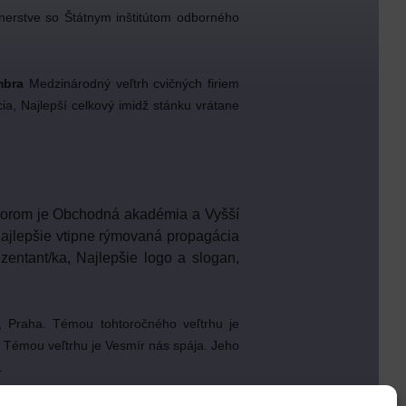
tnerstve so Štátnym inštitútom odborného
mbra
Medzinárodný veľtrh cvičných firiem
ia, Najlepší celkový imidž stánku vrátane
átorom je Obchodná akadémia a Vyšší
Najlepšie vtipne rýmovaná propagácia
zentant/ka, Najlepšie logo a slogan,
, Praha. Témou tohtoročného veľtrhu je
. Témou veľtrhu je Vesmír nás spája. Jeho
.