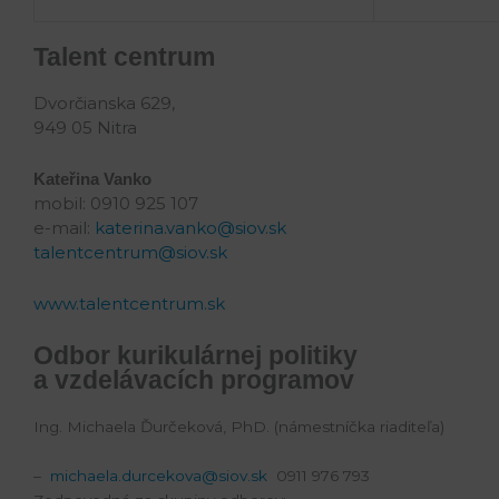
Talent centrum
Dvorčianska 629,
949 05 Nitra
Kateřina Vanko
mobil: 0910 925 107
e-mail:
katerina.vanko@siov.sk
talentcentrum@siov.sk
www.talentcentrum.sk
Odbor kurikulárnej politiky
a vzdelávacích programov
Ing. Michaela Ďurčeková, PhD. (námestníčka riaditeľa)
–
michaela.durcekova@siov.sk
0911 976 793