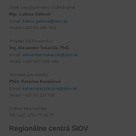
Úsek celoživotného vzdelávania
Mgr. Ľubica Gállová
Email:
lubica.gallova@siov.sk
Mobil: +421 911 469 793
Projekt REPowerEU
Ing. Alexander Tokarčík, PhD.
Email:
alexander.tokarcik@siov.sk
Mobil: +421 907 938 460
Kontakt pre médiá
PhDr. Katarína Kováčová
Email:
katarina.kovacova@siov.sk
Mobil: +421 911 231 736
Odbor ekonomiky
Tel: +421 2/54 77 62 77
Regionálne centrá ŠIOV