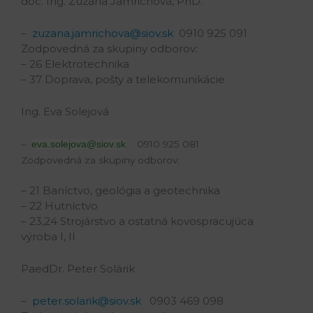
doc. Ing. Zuzana Jamrichová, PhD.
–
zuzana.jamrichova@siov.sk
0910 925 091
Zodpovedná za skupiny odborov:
– 26 Elektrotechnika
– 37 Doprava, pošty a telekomunikácie
Ing. Eva Solejová
–
0910 925 081
eva.solejova@siov.sk
Zodpovedná za skupiny odborov:
– 21 Baníctvo, geológia a geotechnika
– 22 Hutníctvo
– 23,24 Strojárstvo a ostatná kovospracujúca
výroba I, II
PaedDr. Peter Solárik
–
peter.solarik@siov.sk
0903 469 098