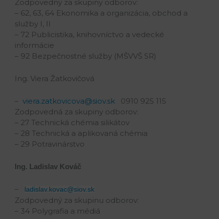
Zodpovedný za skupiny odborov:
– 62, 63, 64 Ekonomika a organizácia, obchod a
služby I, II
– 72 Publicistika, knihovníctvo a vedecké
informácie
– 92 Bezpečnostné služby (MŠVVŠ SR)
Ing. Viera Žatkovičová
–
viera.zatkovicova@siov.sk
0910 925 115
Zodpovedná za skupiny odborov:
– 27 Technická chémia silikátov
– 28 Technická a aplikovaná chémia
– 29 Potravinárstvo
Ing. Ladislav Kováč
–
ladislav.kovac@siov.sk
Zodpovedný za skupinu odborov:
– 34 Polygrafia a médiá