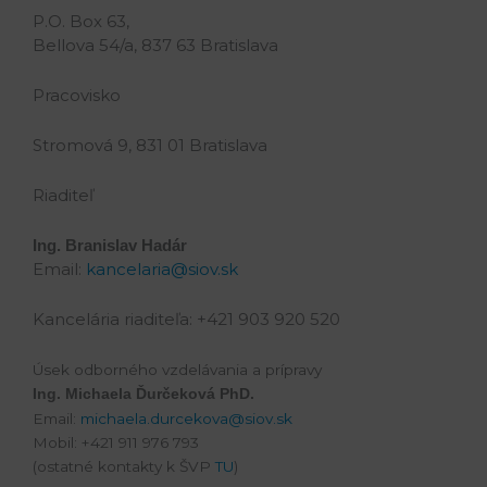
P.O. Box 63,
Bellova 54/a, 837 63 Bratislava
Pracovisko
Stromová 9, 831 01 Bratislava
Riaditeľ
Ing. Branislav Hadár
Email:
kancelaria@siov.sk
Kancelária riaditeľa: +421 903 920 520
Úsek odborného vzdelávania a prípravy
Ing. Michaela Ďurčeková PhD.
Email:
michaela.durcekova@siov.sk
Mobil: +421 911 976 793
(ostatné kontakty k ŠVP
TU
)