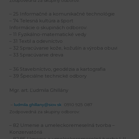
Zodpovedná za skupiny odborov:
– 25 Informačné a komunikačné technológie
– 74 Telesná kultúra a šport
Informácie o skupinách odborov:
– 11 Fyzikálno-matematické vedy
– 31 Textil a odevníctvo
– 32 Spracúvanie kože, kožušín a výroba obuvi
– 33 Spracúvanie dreva
– 36 Stavebníctvo, geodézia a kartografia
– 39 Špeciálne technické odbory
Mgr. art. Ľudmila Ghillány
–
0910 925 087
ludmila.ghillany@siov.sk
Zodpovedná za skupiny odborov:
– 82 Umenie a umeleckoremeselná tvorba –
Konzervatóriá
– 82,85 Umenie a umeleckoremeselná tvorba I, II