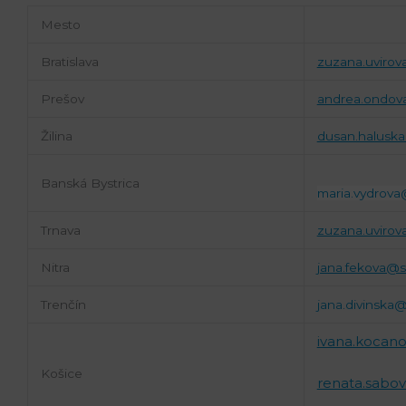
Mesto
Bratislava
zuzana.uvirov
Prešov
andrea.ondov
Žilina
dusan.haluska
Banská Bystrica
maria.vydrova
Trnava
zuzana.uvirov
Nitra
jana.fekova@s
Trenčín
jana.divinska@
ivana.kocano
Košice
renata.sabov