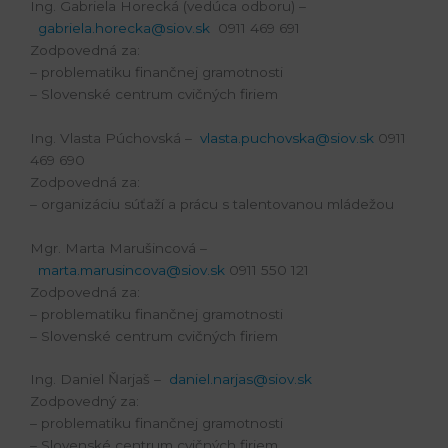
Ing. Gabriela Horecká (vedúca odboru) –
gabriela.horecka@siov.sk
0911 469 691
Zodpovedná za:
– problematiku finančnej gramotnosti
– Slovenské centrum cvičných firiem
Ing. Vlasta Púchovská –
vlasta.puchovska@siov.sk
0911
469 690
Zodpovedná za:
– organizáciu súťaží a prácu s talentovanou mládežou
Mgr. Marta Marušincová –
marta.marusincova@siov.sk
0911 550 121
Zodpovedná za:
– problematiku finančnej gramotnosti
– Slovenské centrum cvičných firiem
Ing. Daniel Ňarjaš –
daniel.narjas@siov.sk
Zodpovedný za:
– problematiku finančnej gramotnosti
– Slovenské centrum cvičných firiem