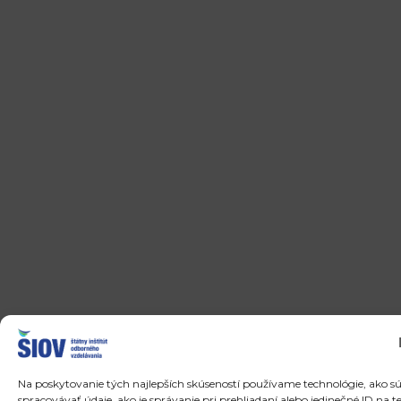
Na poskytovanie tých najlepších skúseností používame technológie, ako s
spracovávať údaje, ako je správanie pri prehliadaní alebo jedinečné ID na t