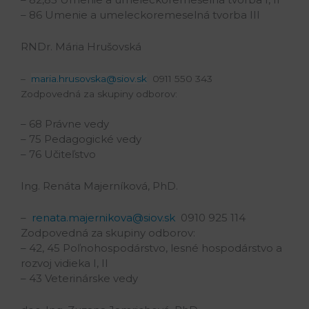
– 86 Umenie a umeleckoremeselná tvorba III
RNDr. Mária Hrušovská
–
maria.hrusovska@siov.sk
0911 550 343
Zodpovedná za skupiny odborov:
– 68 Právne vedy
– 75 Pedagogické vedy
– 76 Učiteľstvo
Ing. Renáta Majerníková, PhD.
–
renata.majernikova@siov.sk
0910 925 114
Zodpovedná za skupiny odborov:
– 42, 45 Poľnohospodárstvo, lesné hospodárstvo a
rozvoj vidieka I, II
– 43 Veterinárske vedy