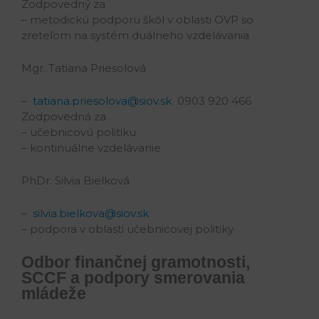
Zodpovedný za
– metodickú podporu škôl v oblasti OVP so
zreteľom na systém duálneho vzdelávania
Mgr. Tatiana Priesolová
–
tatiana.priesolova@siov.sk
0903 920 466
Zodpovedná za
– učebnicovú politiku
– kontinuálne vzdelávanie
PhDr. Silvia Bielková
–
silvia.bielkova@siov.sk
– podpora v oblasti učebnicovej politiky
Odbor finančnej gramotnosti,
SCCF a podpory smerovania
mládeže