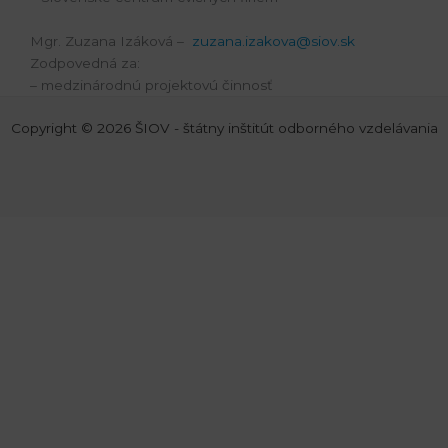
Mgr. Zuzana Izáková –
zuzana.izakova@siov.sk
Zodpovedná za:
– medzinárodnú projektovú činnosť
Copyright © 2026 ŠIOV - štátny inštitút odborného vzdelávania