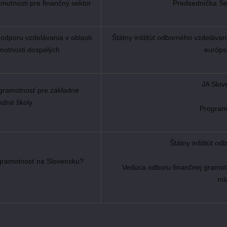
amotnosti pre finančný sektor
Predsedníčka Se
odporu vzdelávania v oblasti
Štátny inštitút odborného vzdeláv
motnosti dospelých
európsk
JA Slov
 gramotnosť pre základné
edné školy
Programo
Štátny inštitút o
gramotnosť na Slovensku?
Vedúca odboru finančnej gramo
ml