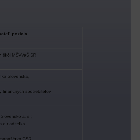
ateľ, pozícia
ch škôl MŠVVaŠ SR
nka Slovenska,
y finančných spotrebiteľov
 Slovensko a. s.;
a a riaditeľka
á manažérka CSR