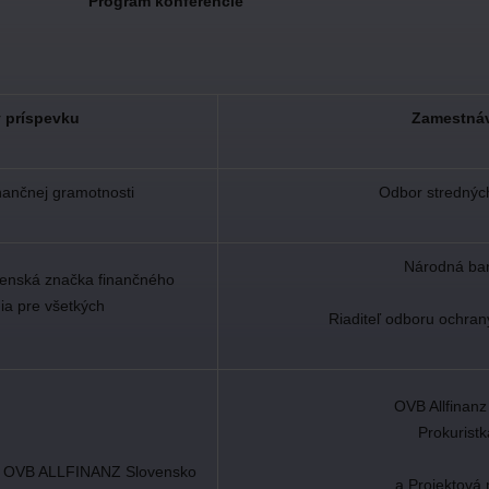
Program konferencie
 príspevku
Zamestnáv
nančnej gramotnosti
Odbor stredný
Národná ba
venská značka finančného
ia pre všetkých
Riaditeľ odboru ochran
OVB Allfinanz
Prokuristk
s OVB ALLFINANZ Slovensko
a Projektov