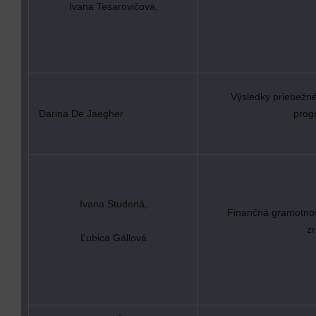
Ivana Tesarovičová,
Výsledky priebežné
Darina De Jaegher
prog
Ivana Studená,
Finančná gramotnos
zr
Ľubica Gállová