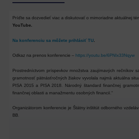
Príďte sa dozvedieť viac a diskutovať o mimoriadne aktuálnej té
YouTube.
Na konferenciu sa môžete prihlásiť TU
.
Odkaz na prenos konferencie –
https://youtu.be/6PNIx33Nqyw
Prostredníctvom príspevkov množstva zaujímavých rečníkov s
gramotnosť pätnásťročných žiakov vyvolala najmä aktuálna situá
PISA 2015 a PISA 2018. Národný štandard finančnej gramotnos
finančnej oblasti a manažmentu osobných financií.“
Organizátorom konferencie je Štátny inštitút odborného vzdelá
BB.