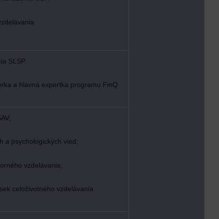
vzdelávania
ia SĽSP,
orka a hlavná expertka programu FinQ
SAV;
 a psychologických vied;
dborného vzdelávania;
úsek celoživotného vzdelávania