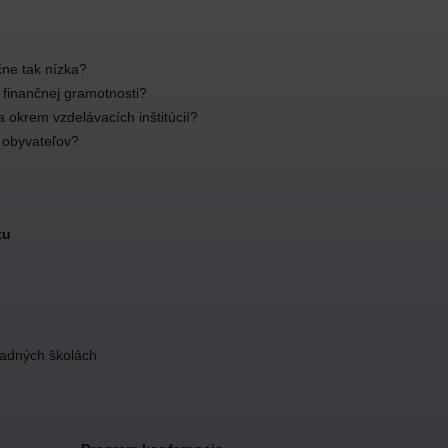
čne tak nízka?
 finančnej gramotnosti?
 okrem vzdelávacích inštitúcií?
 obyvateľov?
tu
ladných školách