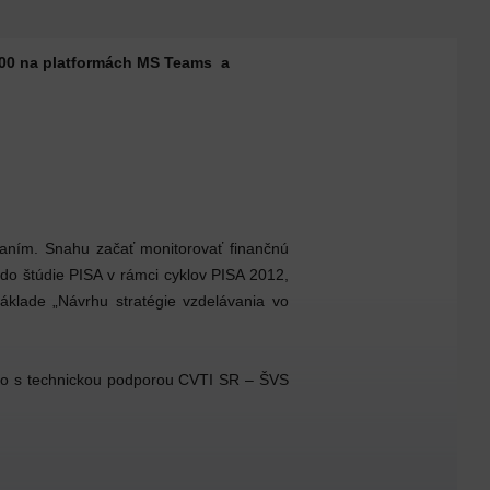
5:00 na platformách MS Teams a
aním. Snahu začať monitorovať finančnú
 do štúdie PISA v rámci cyklov PISA 2012,
áklade „Návrhu stratégie vzdelávania vo
ctvo s technickou podporou CVTI SR – ŠVS