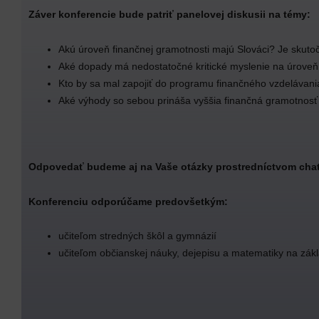
Záver konferencie bude patriť panelovej diskusii na témy:
Akú úroveň finančnej gramotnosti majú Slováci? Je skuto
Aké dopady má nedostatočné kritické myslenie na úroveň
Kto by sa mal zapojiť do programu finančného vzdelávania
Aké výhody so sebou prináša vyššia finančná gramotnosť
Odpovedať budeme aj na Vaše otázky prostredníctvom cha
Konferenciu odporúčame predovšetkým:
učiteľom stredných škôl a gymnázií
učiteľom občianskej náuky, dejepisu a matematiky na zák