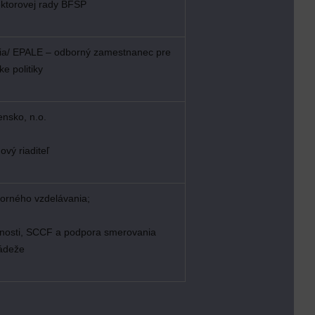
ktorovej rady BFSP
ania/ EPALE – odborný zamestnanec pre
e politiky
ensko, n.o.
vý riaditeľ
dborného vzdelávania;
tnosti, SCCF a podpora smerovania
ádeže