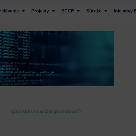
delávanie
Projekty
SCCF
Súťaže
Iniciatívy
Quo Vadis finančná gramotnosť?