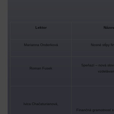
Lektor
Názov
Marianna Onderková
Nosné stĺpy fi
5peňazí – nová slo
Roman Fusek
vzdelávan
Ivica Chačaturianová,
Finančná gramotnosť 