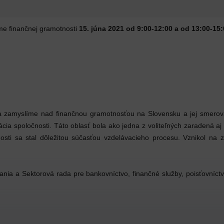
me finančnej gramotnosti
15. júna 2021 od 9:00-12:00 a od 13:00-1
a zamyslíme nad finančnou gramotnosťou na Slovensku a jej smerov
cia spoločnosti. Táto oblasť bola ako jedna z voliteľných zaradená aj
ti sa stal dôležitou súčasťou vzdelávacieho procesu. Vznikol na z
vania a Sektorová rada pre bankovníctvo, finančné služby, poisťovní