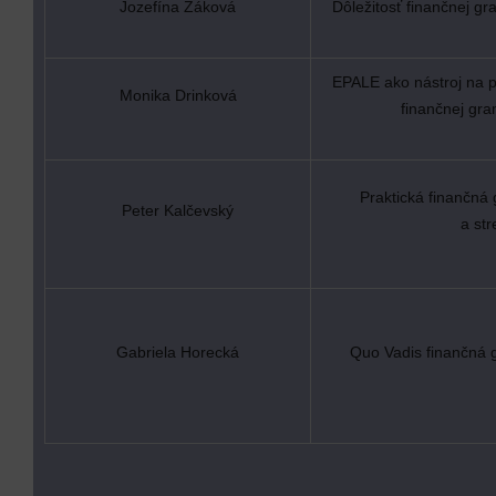
Jozefína Žáková
Dôležitosť finančnej gr
EPALE ako nástroj na p
Monika Drinková
finančnej gra
Praktická finančná
Peter Kalčevský
a str
Gabriela Horecká
Quo Vadis finančná 