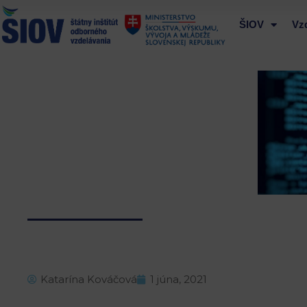
Preskočiť
na
ŠIOV
Vz
obsah
Katarína Kováčová
1 júna, 2021