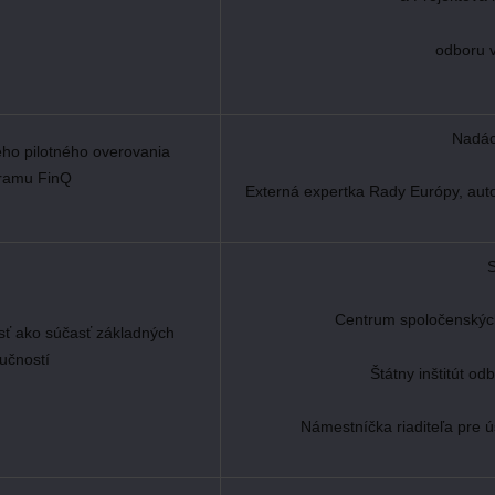
odboru 
Nadác
ho pilotného overovania
ramu FinQ
Externá expertka Rady Európy, aut
Centrum spoločenských
ť ako súčasť základných
učností
Štátny inštitút o
Námestníčka riaditeľa pre 