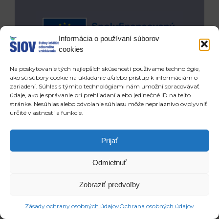
Informácia o používaní súborov
cookies
Financované Európskou úniou. Vyjadrené názory a
Na poskytovanie tých najlepších skúseností používame technológie,
postoje sú názormi a vyhláseniami autora a nemusia
ako sú súbory cookie na ukladanie a/alebo prístup k informáciám o
nevyhnutne odrážať názory a stanoviská Európskej
zariadení. Súhlas s týmito technológiami nám umožní spracovávať
údaje, ako je správanie pri prehliadaní alebo jedinečné ID na tejto
únie alebo Európskej výkonnej agentúry pre
stránke. Nesúhlas alebo odvolanie súhlasu môže nepriaznivo ovplyvniť
vzdelávanie a kultúru (EACEA). Európska únia ani
určité vlastnosti a funkcie.
EACEA za ne nepreberajú žiadnu zodpovednosť.
Prijať
Prev
Ďa
POSLEDNÉ ČLÁNKY
NOVŠIE ČLÁNKY
Slovensko na EuroSkills 2025 zabojuje v desiatich profesiách
Mimoriadny úspech slovenskej cvičnej firmy Tastea s.r.o.
Odmietnuť
Zobraziť predvoľby
Copyright © 2026 ŠIOV - štátny inštitút odborného vzdelávania
Zásady ochrany osobných údajov
Ochrana osobných údajov