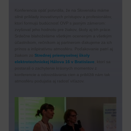
Konferencia opäť potvrdila, že na Slovensku máme
silné príklady inovatívnych prístupov a profesionálov,
ktorí formujú budúcnosť OVP s jasným zámerom:
zvyšovať jeho hodnotu pre žiakov, školy aj trh práce.
Srdečne blahoželáme všetkým oceneným a všetkým
účastníkom, rečníkom aj partnerom ďakujeme za ich
prínos a inšpiratívnu atmosféru. Poďakovanie patrí aj
žiakom zo
Strednej priemyselnej školy
elektrotechnickej Hálova 16 v Bratislave
, ktorí sa
postarali o zachytenie krásnych momentov z
konferencie a odovzdávania cien a priblížili nám tak
atmosféru podujatia aj radosť víťazov.