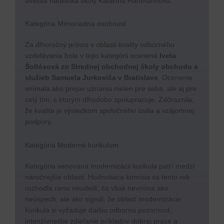
uviedla riaditeľka školy Katarína Hartmannová.
Kategória Mimoriadna osobnosť
Za dlhoročný prínos v oblasti kvality odborného
vzdelávania bola v tejto kategórii ocenená
Iveta
Šoltésová
zo Strednej obchodnej školy obchodu a
služieb Samuela Jurkoviča v Bratislave
. Ocenenie
vnímala ako prejav uznania nielen pre seba, ale aj pre
celý tím, s ktorým dlhodobo spolupracuje. Zdôraznila,
že kvalita je výsledkom spoločného úsilia a vzájomnej
podpory.
Kategória Moderné kurikulum
Kategória venovaná modernizácii kurikula patrí medzi
náročnejšie oblasti. Hodnotiaca komisia sa tento rok
rozhodla cenu neudeliť, čo však nevníma ako
neúspech, ale ako signál, že oblasť modernizácie
kurikula si vyžaduje ďalšiu odbornú pozornosť,
intenzívnejšie zdieľanie príkladov dobrej praxe a