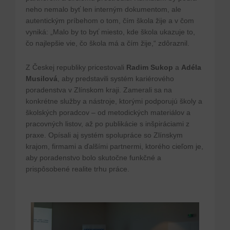
neho nemalo byť len interným dokumentom, ale
autentickým príbehom o tom, čím škola žije a v čom
vyniká: „Malo by to byť miesto, kde škola ukazuje to,
čo najlepšie vie, čo škola má a čím žije,“ zdôraznil.
Z Českej republiky pricestovali
Radim Sukop
a
Adéla
Musilová
, aby predstavili systém kariérového
poradenstva v Zlínskom kraji. Zamerali sa na
konkrétne služby a nástroje, ktorými podporujú školy a
školských poradcov – od metodických materiálov a
pracovných listov, až po publikácie s inšpiráciami z
praxe. Opísali aj systém spolupráce so Zlínskym
krajom, firmami a ďalšími partnermi, ktorého cieľom je,
aby poradenstvo bolo skutočne funkčné a
prispôsobené realite trhu práce.