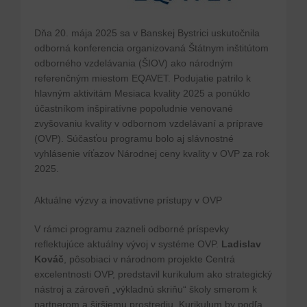
Dňa 20. mája 2025 sa v Banskej Bystrici uskutočnila
odborná konferencia organizovaná Štátnym inštitútom
odborného vzdelávania (ŠIOV) ako národným
referenčným miestom EQAVET. Podujatie patrilo k
hlavným aktivitám Mesiaca kvality 2025 a ponúklo
účastníkom inšpiratívne popoludnie venované
zvyšovaniu kvality v odbornom vzdelávaní a príprave
(OVP). Súčasťou programu bolo aj slávnostné
vyhlásenie víťazov Národnej ceny kvality v OVP za rok
2025.
Aktuálne výzvy a inovatívne prístupy v OVP
V rámci programu zazneli odborné príspevky
reflektujúce aktuálny vývoj v systéme OVP.
Ladislav
Kováč
, pôsobiaci v národnom projekte Centrá
excelentnosti OVP, predstavil kurikulum ako strategický
nástroj a zároveň „výkladnú skriňu“ školy smerom k
partnerom a širšiemu prostrediu. Kurikulum by podľa