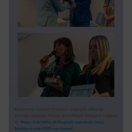
Kompletný zoznam finalistov, z ktorých odborná
komisia vyberala víťazov jednotlivých kategórií, nájdete
tu:
https://okvalite.sk/finalisti-narodnej-ceny-
kvality-v-ovp-2025-su-znami/