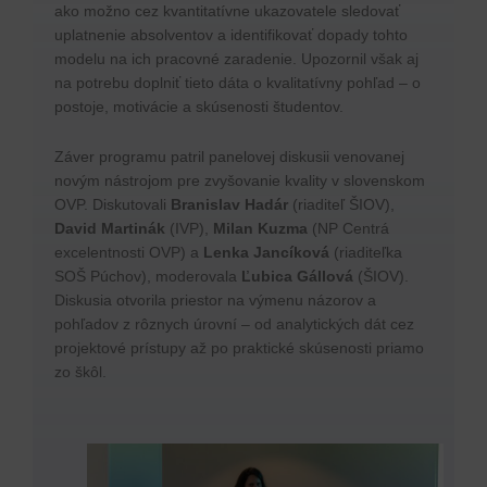
ako možno cez kvantitatívne ukazovatele sledovať
uplatnenie absolventov a identifikovať dopady tohto
modelu na ich pracovné zaradenie. Upozornil však aj
na potrebu doplniť tieto dáta o kvalitatívny pohľad – o
postoje, motivácie a skúsenosti študentov.
Záver programu patril panelovej diskusii venovanej
novým nástrojom pre zvyšovanie kvality v slovenskom
OVP. Diskutovali
Branislav Hadár
(riaditeľ ŠIOV),
David Martinák
(IVP),
Milan Kuzma
(NP Centrá
excelentnosti OVP) a
Lenka Jancíková
(riaditeľka
SOŠ Púchov), moderovala
Ľubica Gállová
(ŠIOV).
Diskusia otvorila priestor na výmenu názorov a
pohľadov z rôznych úrovní – od analytických dát cez
projektové prístupy až po praktické skúsenosti priamo
zo škôl.