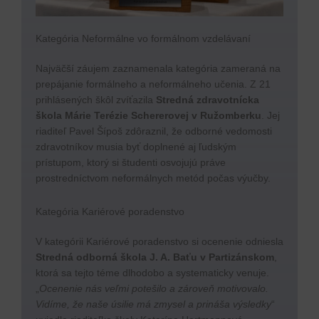
Kategória Neformálne vo formálnom vzdelávaní
Najväčší záujem zaznamenala kategória zameraná na
prepájanie formálneho a neformálneho učenia. Z 21
prihlásených škôl zvíťazila
Stredná zdravotnícka
škola Márie Terézie Schererovej v Ružomberku
. Jej
riaditeľ Pavel Šípoš zdôraznil, že odborné vedomosti
zdravotníkov musia byť doplnené aj ľudským
prístupom, ktorý si študenti osvojujú práve
prostredníctvom neformálnych metód počas výučby.
Kategória Kariérové poradenstvo
V kategórii Kariérové poradenstvo si ocenenie odniesla
Stredná odborná škola J. A. Baťu v Partizánskom
,
ktorá sa tejto téme dlhodobo a systematicky venuje.
„
Ocenenie nás veľmi potešilo a zároveň motivovalo.
Vidíme, že naše úsilie má zmysel a prináša výsledky
“